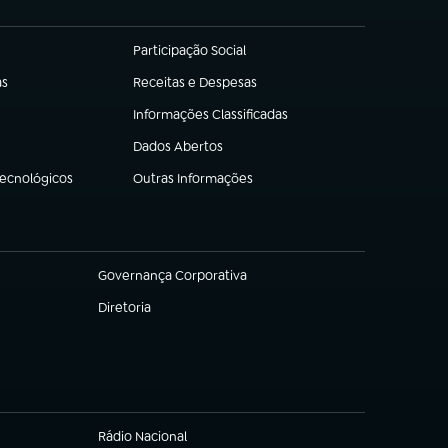
Participação Social
(abre em nova aba)
as
Receitas e Despesas
(abre em nova aba)
Informações Classificadas
(abre em nova aba)
Dados Abertos
(abre em nova aba)
Tecnológicos
Outras Informações
(abre em nova aba)
Governança Corporativa
(abre em nova aba)
Diretoria
(abre em nova aba)
Rádio Nacional
(abre em nova aba)