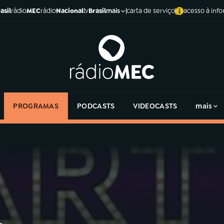
asil
rádio
MEC
rádio
Nacional
tv
Brasil
carta de serviço
acesso à inf
mais
PROGRAMAS
PODCASTS
VIDEOCASTS
mais