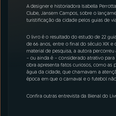
07
ÚLTIMAS
A designer e historiadora Isabella Perro
Clube, Jansem Campos, sobre o lançamen
08
PRÊMIO RÁDIO MEC
turistificação da cidade pelos guias de v
ACOMPANHE A RÁDIO MEC
O livro é o resultado do estudo de 22 gu
de 66 anos, entre o final do século XIX e
YouTube
Facebook
material de pesquisa, a autora percorreu a
– ou ainda é – considerado atrativo para 
Instagram
X
obra apresenta fatos curiosos, como as 
água da cidade, que chamavam a atençã
TikTok
época em que o carnaval e o futebol não
Confira outras entrevista da Bienal do Li