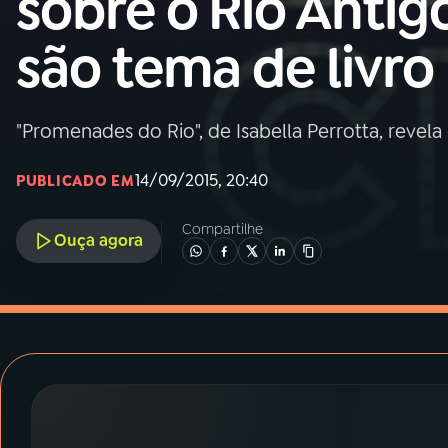
sobre o Rio Antig
MEC
são tema de livro
01
INÍCIO
02
A RÁDIO
"Promenades do Rio", de Isabella Perrotta, revela
14/09/2015, 20:40
PUBLICADO EM
03
PROGRAMAÇÃO
Compartilhe
Ouça agora
04
PROGRAMAS
05
PODCASTS
06
VIDEOCASTS