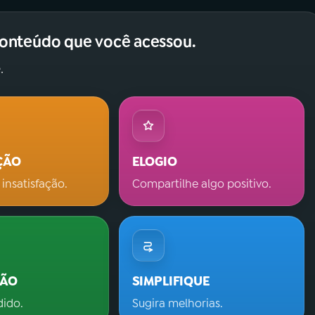
conteúdo que você acessou.
.
ÇÃO
ELOGIO
 insatisfação.
Compartilhe algo positivo.
ÇÃO
SIMPLIFIQUE
dido.
Sugira melhorias.