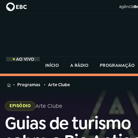
agência
Br
AO VIVO
INÍCIO
A RÁDIO
PROGRAMAÇÃO
MENU
Programas
Arte Clube
Buscar
na
Arte Clube
EPISÓDIO
Rádio
Buscar
MEC
Guias de turismo
Buscar
na
Rádio
Início
AO VIVO