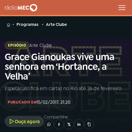
MENU
Programas
Arte Clube
Arte Clube
EPISÓDIO
Grace Gianoukas vive uma
Buscar
na
senhora em ‘Hortance, a
Rádio
Buscar
Velha’
MEC
Espetáculo fica em cartaz no Rio até 26 de fevereiro
Início
AO VIVO
15/02/2017, 21:20
PUBLICADO EM
01
INÍCIO
Compartilhe
Ouça agora
02
A RÁDIO