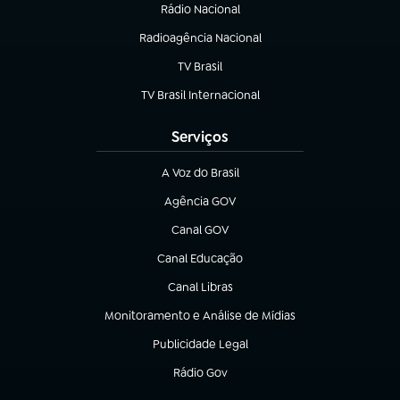
Rádio Nacional
(abre em nova aba)
Radioagência Nacional
(abre em nova aba)
TV Brasil
(abre em nova aba)
TV Brasil Internacional
(abre em nova aba)
Serviços
A Voz do Brasil
(abre em nova aba)
Agência GOV
(abre em nova aba)
Canal GOV
(abre em nova aba)
Canal Educação
(abre em nova aba)
Canal Libras
(abre em nova aba)
Monitoramento e Análise de Mídias
(abre em nova aba)
Publicidade Legal
(abre em nova aba)
Rádio Gov
(abre em nova aba)