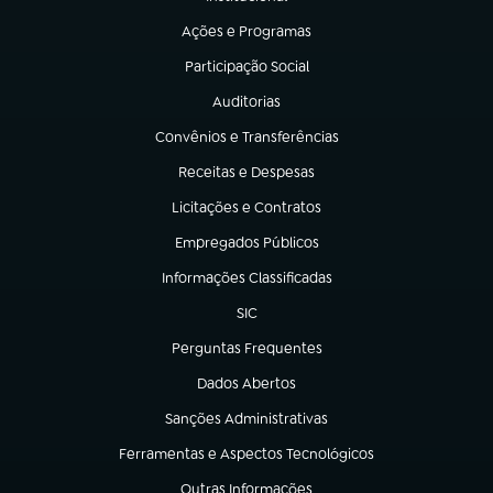
(abre em nova aba)
Ações e Programas
(abre em nova aba)
Participação Social
(abre em nova aba)
Auditorias
(abre em nova aba)
Convênios e Transferências
(abre em nova aba)
Receitas e Despesas
(abre em nova aba)
Licitações e Contratos
(abre em nova aba)
Empregados Públicos
(abre em nova aba)
Informações Classificadas
(abre em nova aba)
SIC
(abre em nova aba)
Perguntas Frequentes
(abre em nova aba)
Dados Abertos
(abre em nova aba)
Sanções Administrativas
(abre em nova aba)
Ferramentas e Aspectos Tecnológicos
(abre em nova aba)
Outras Informações