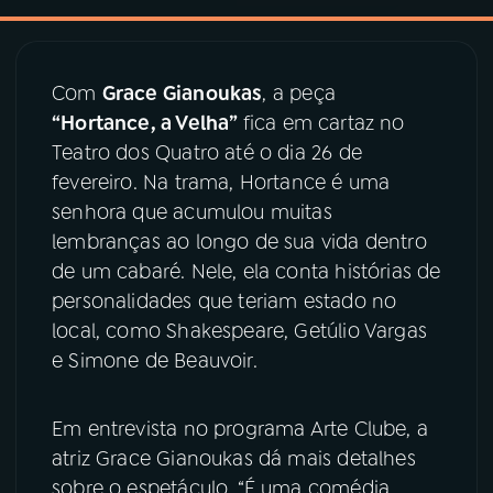
03
PROGRAMAÇÃO
Com
Grace Gianoukas
, a peça
“Hortance, a Velha”
fica em cartaz no
04
PROGRAMAS
Teatro dos Quatro até o dia 26 de
fevereiro. Na trama, Hortance é uma
05
PODCASTS
senhora que acumulou muitas
lembranças ao longo de sua vida dentro
de um cabaré. Nele, ela conta histórias de
06
VIDEOCASTS
personalidades que teriam estado no
local, como Shakespeare, Getúlio Vargas
07
ÚLTIMAS
e Simone de Beauvoir.
08
PRÊMIO RÁDIO MEC
Em entrevista no programa Arte Clube, a
atriz Grace Gianoukas dá mais detalhes
sobre o espetáculo. “É uma comédia
ACOMPANHE A RÁDIO MEC