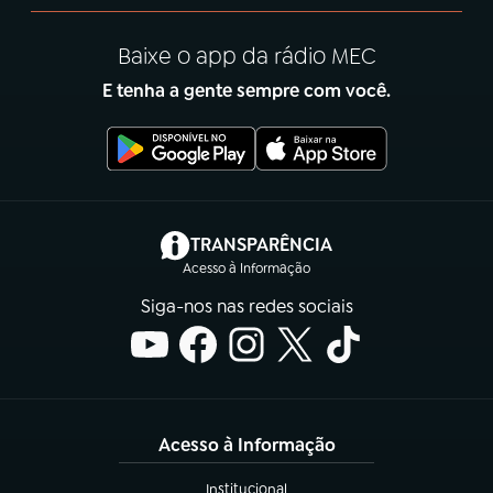
Baixe o app da rádio MEC
E tenha a gente sempre com você.
(abre em nova aba)
TRANSPARÊNCIA
Acesso à Informação
Siga-nos nas redes sociais
Acesso à Informação
Institucional