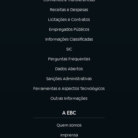
(abre em nova aba)
Receitas e Despesas
(abre em nova aba)
Licitações e Contratos
(abre em nova aba)
Empregados Públicos
(abre em nova aba)
Informações Classificadas
(abre em nova aba)
SIC
(abre em nova aba)
Perguntas Frequentes
(abre em nova aba)
Dados Abertos
(abre em nova aba)
Sanções Administrativas
(abre em nova aba)
Ferramentas e Aspectos Tecnológicos
(abre em nova aba)
Outras Informações
(abre em nova aba)
A EBC
Quem somos
(abre em nova aba)
Imprensa
(abre em nova aba)