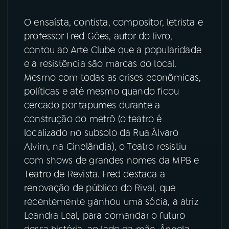
O ensaísta, contista, compositor, letrista e
YouTube
Facebook
professor Fred Góes, autor do livro,
Instagram
X
contou ao Arte Clube que a popularidade
e a resistência são marcas do local.
TikTok
Mesmo com todas as crises econômicas,
políticas e até mesmo quando ficou
cercado por tapumes durante a
construção do metrô (o teatro é
localizado no subsolo da Rua Álvaro
Alvim, na Cinelândia), o Teatro resistiu
com shows de grandes nomes da MPB e
Teatro de Revista. Fred destaca a
renovação de público do Rival, que
recentemente ganhou uma sócia, a atriz
Leandra Leal, para comandar o futuro