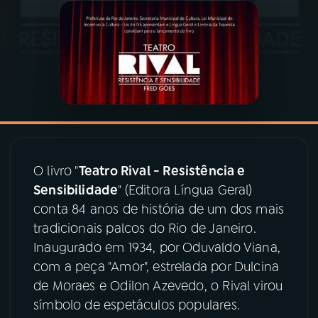
03
PROGRAMAÇÃO
04
PROGRAMAS
05
PODCASTS
O livro "
Teatro Rival - Resistência e
06
VIDEOCASTS
Sensibilidade
" (Editora Língua Geral)
conta 84 anos de história de um dos mais
07
ÚLTIMAS
tradicionais palcos do Rio de Janeiro.
Inaugurado em 1934, por Oduvaldo Viana,
com a peça "Amor", estrelada por Dulcina
08
PRÊMIO RÁDIO MEC
de Moraes e Odilon Azevedo, o Rival virou
símbolo de espetáculos populares.
ACOMPANHE A RÁDIO MEC