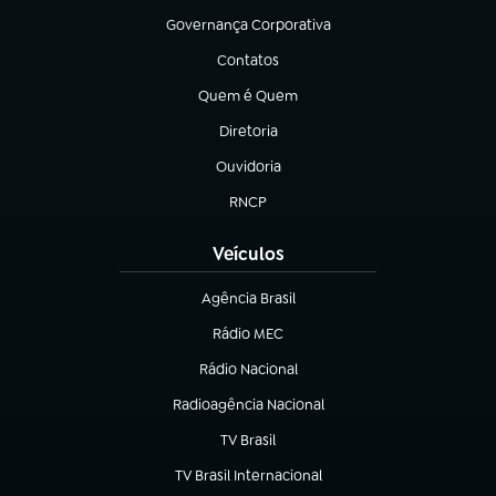
Governança Corporativa
(abre em nova aba)
Contatos
(abre em nova aba)
Quem é Quem
(abre em nova aba)
Diretoria
(abre em nova aba)
Ouvidoria
(abre em nova aba)
RNCP
(abre em nova aba)
Veículos
Agência Brasil
(abre em nova aba)
Rádio MEC
Rádio Nacional
(abre em nova aba)
Radioagência Nacional
(abre em nova aba)
TV Brasil
(abre em nova aba)
TV Brasil Internacional
(abre em nova aba)