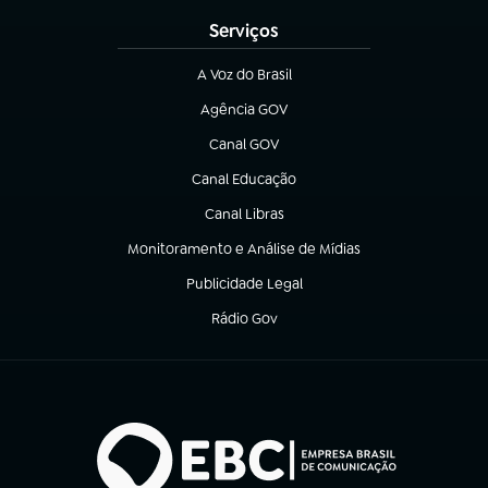
Serviços
A Voz do Brasil
(abre em nova aba)
Agência GOV
(abre em nova aba)
Canal GOV
(abre em nova aba)
Canal Educação
(abre em nova aba)
Canal Libras
(abre em nova aba)
Monitoramento e Análise de Mídias
(abre em nova aba)
Publicidade Legal
(abre em nova aba)
Rádio Gov
(abre em nova aba)