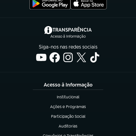
(abre em nova aba)
TRANSPARÊNCIA
Acesso à Informação
Siga-nos nas redes sociais
Acesso à Informação
Institucional
(abre em nova aba)
Ações e Programas
(abre em nova aba)
Participação Social
(abre em nova aba)
Auditorias
(abre em nova aba)
Convênios e Transferências