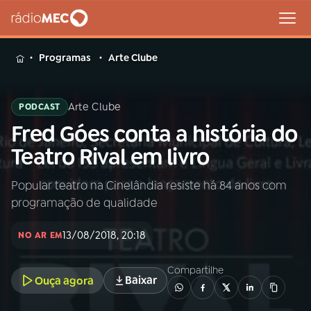
MENU
Programas
Arte Clube
Arte Clube
PODCAST
Fred Góes conta a história do
Buscar
na
Teatro Rival em livro
Rádio
Buscar
MEC
Popular teatro na Cinelândia resiste há 84 anos com
programação de qualidade
Início
AO VIVO
13/08/2018, 20:18
NO AR EM
01
INÍCIO
Compartilhe
Baixar
Ouça agora
02
A RÁDIO