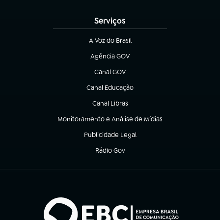
(abre em nova aba)
Serviços
A Voz do Brasil
(abre em nova aba)
Agência GOV
(abre em nova aba)
Canal GOV
(abre em nova aba)
Canal Educação
(abre em nova aba)
Canal Libras
(abre em nova aba)
Monitoramento e Análise de Mídias
(abre em nova aba)
Publicidade Legal
(abre em nova aba)
Rádio Gov
(abre em nova aba)