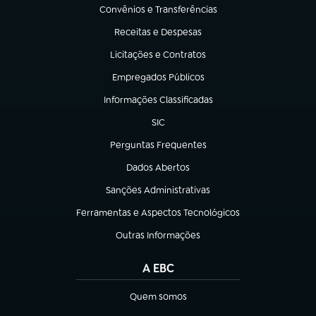
Convênios e Transferências
(abre em nova aba)
Receitas e Despesas
(abre em nova aba)
Licitações e Contratos
(abre em nova aba)
Empregados Públicos
(abre em nova aba)
Informações Classificadas
(abre em nova aba)
SIC
(abre em nova aba)
Perguntas Frequentes
(abre em nova aba)
Dados Abertos
(abre em nova aba)
Sanções Administrativas
(abre em nova aba)
Ferramentas e Aspectos Tecnológicos
(abre em nova aba)
Outras Informações
(abre em nova aba)
A EBC
Quem somos
(abre em nova aba)