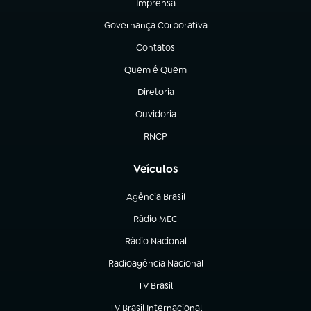
Imprensa
(abre em nova aba)
Governança Corporativa
(abre em nova aba)
Contatos
(abre em nova aba)
Quem é Quem
(abre em nova aba)
Diretoria
(abre em nova aba)
Ouvidoria
(abre em nova aba)
RNCP
(abre em nova aba)
Veículos
Agência Brasil
(abre em nova aba)
Rádio MEC
Rádio Nacional
(abre em nova aba)
Radioagência Nacional
(abre em nova aba)
TV Brasil
(abre em nova aba)
TV Brasil Internacional