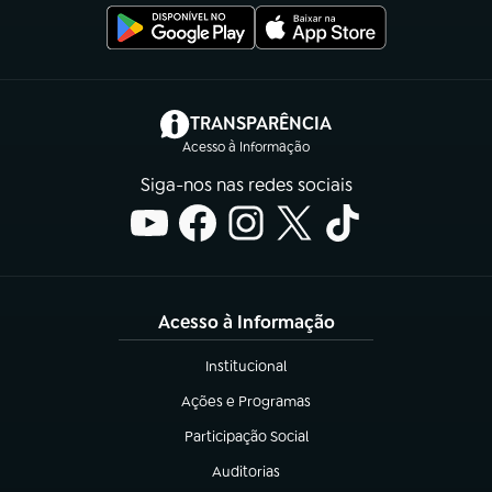
(abre em nova aba)
TRANSPARÊNCIA
Acesso à Informação
Siga-nos nas redes sociais
Acesso à Informação
Institucional
(abre em nova aba)
Ações e Programas
(abre em nova aba)
Participação Social
(abre em nova aba)
Auditorias
(abre em nova aba)