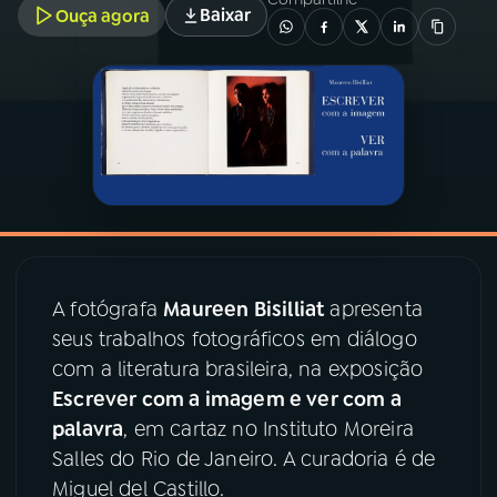
Baixar
Ouça agora
03
PROGRAMAÇÃO
04
PROGRAMAS
05
PODCASTS
06
VIDEOCASTS
A fotógrafa
Maureen Bisilliat
apresenta
seus trabalhos fotográficos em diálogo
07
ÚLTIMAS
com a literatura brasileira, na exposição
Escrever com a imagem e ver com a
08
PRÊMIO RÁDIO MEC
palavra
, em cartaz no Instituto Moreira
Salles do Rio de Janeiro. A curadoria é de
Miguel del Castillo.
ACOMPANHE A RÁDIO MEC