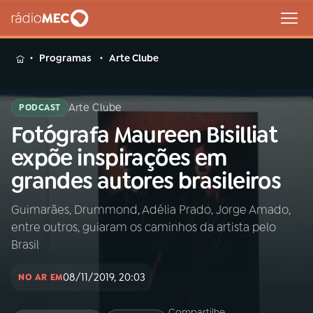
MENU
Programas
Arte Clube
Arte Clube
PODCAST
Fotógrafa Maureen Bisilliat
Buscar
na
expõe inspirações em
Rádio
Buscar
grandes autores brasileiros
MEC
Guimarães, Drummond, Adélia Prado, Jorge Amado,
Início
AO VIVO
entre outros, guiaram os caminhos da artista pelo
Brasil
01
INÍCIO
08/11/2019, 20:03
NO AR EM
02
A RÁDIO
Compartilhe