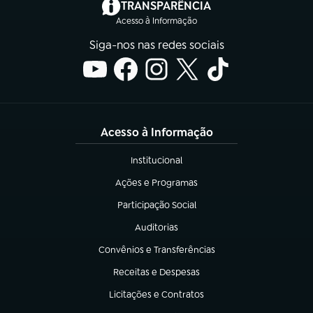
(abre em nova aba)
TRANSPARÊNCIA
Acesso à Informação
Siga-nos nas redes sociais
Acesso à Informação
Institucional
(abre em nova aba)
Ações e Programas
(abre em nova aba)
Participação Social
(abre em nova aba)
Auditorias
(abre em nova aba)
Convênios e Transferências
(abre em nova aba)
Receitas e Despesas
(abre em nova aba)
Licitações e Contratos
(abre em nova aba)