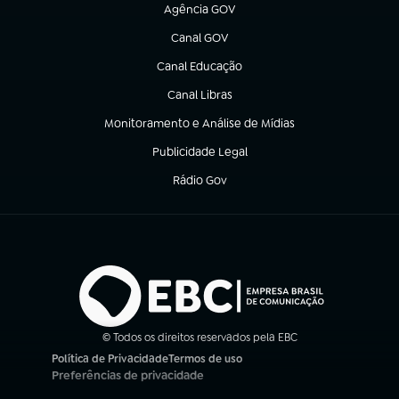
Agência GOV
(abre em nova aba)
Canal GOV
(abre em nova aba)
Canal Educação
(abre em nova aba)
Canal Libras
(abre em nova aba)
Monitoramento e Análise de Mídias
(abre em nova aba)
Publicidade Legal
(abre em nova aba)
Rádio Gov
(abre em nova aba)
© Todos os direitos reservados pela EBC
Política de Privacidade
Termos de uso
(abre em nova aba)
(abre em nova aba)
Preferências de privacidade