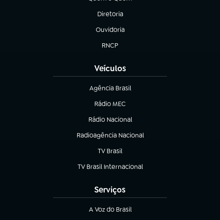
(abre em nova aba)
Diretoria
(abre em nova aba)
Ouvidoria
(abre em nova aba)
RNCP
(abre em nova aba)
Veículos
Agência Brasil
(abre em nova aba)
Rádio MEC
Rádio Nacional
(abre em nova aba)
Radioagência Nacional
(abre em nova aba)
TV Brasil
(abre em nova aba)
TV Brasil Internacional
(abre em nova aba)
Serviços
A Voz do Brasil
(abre em nova aba)