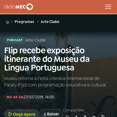
MENU
Programas
Arte Clube
Arte Clube
PODCAST
Flip recebe exposição
Buscar
na
itinerante do Museu da
Rádio
Buscar
Língua Portuguesa
MEC
Museu retorna à Festa Literária Internacional de
Início
AO VIVO
Paraty (Flip) com programação educativa e cultural
01
INÍCIO
27/07/2018, 14:05
NO AR EM
Compartilhe
02
A RÁDIO
Baixar
Ouça agora