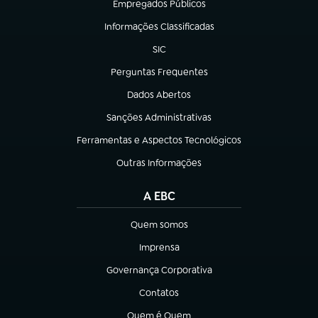
Empregados Públicos
(abre em nova aba)
Informações Classificadas
(abre em nova aba)
SIC
(abre em nova aba)
Perguntas Frequentes
(abre em nova aba)
Dados Abertos
(abre em nova aba)
Sanções Administrativas
(abre em nova aba)
Ferramentas e Aspectos Tecnológicos
(abre em nova aba)
Outras Informações
(abre em nova aba)
A EBC
Quem somos
(abre em nova aba)
Imprensa
(abre em nova aba)
Governança Corporativa
(abre em nova aba)
Contatos
(abre em nova aba)
Quem é Quem