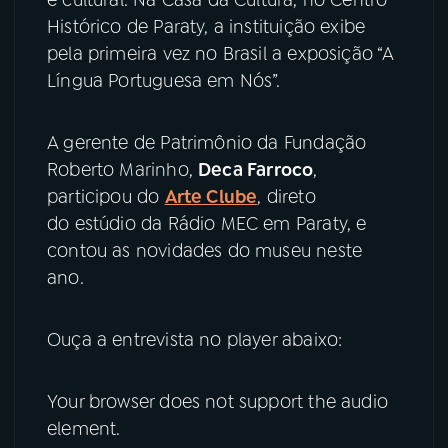
e cultural. Na Casa da Cultura, no Centro
Histórico de Paraty, a instituição exibe
YouTube
Facebook
pela primeira vez no Brasil a exposição “A
Língua Portuguesa em Nós”.
Instagram
X
A gerente de Patrimônio da Fundação
TikTok
Roberto Marinho,
Deca Farroco
,
participou do
Arte Clube
, direto
do estúdio da Rádio MEC em Paraty, e
contou as novidades do museu neste
ano.
Ouça a entrevista no player abaixo:
Your browser does not support the audio
element.