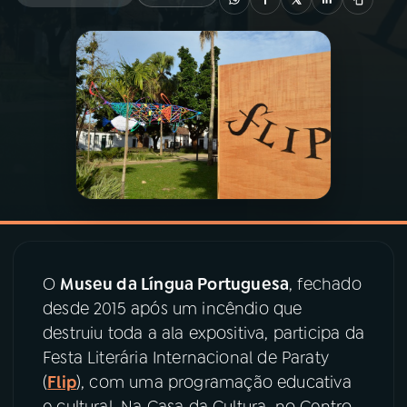
03
PROGRAMAÇÃO
04
PROGRAMAS
05
PODCASTS
06
VIDEOCASTS
O
Museu da Língua Portuguesa
, fechado
07
ÚLTIMAS
desde 2015 após um incêndio que
destruiu toda a ala expositiva, participa da
08
PRÊMIO RÁDIO MEC
Festa Literária Internacional de Paraty
(
Flip
), com uma programação educativa
ACOMPANHE A RÁDIO MEC