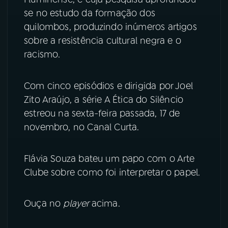
se no estudo da formação dos
YouTube
Facebook
quilombos, produzindo inúmeros artigos
sobre a resistência cultural negra e o
Instagram
X
racismo.
TikTok
Com cinco episódios e dirigida por Joel
Zito Araújo, a série A Ética do Silêncio
estreou na sexta-feira passada, 17 de
novembro, no Canal Curta.
Flávia Souza bateu um papo com o Arte
Clube sobre como foi interpretar o papel.
Ouça no
player
acima.