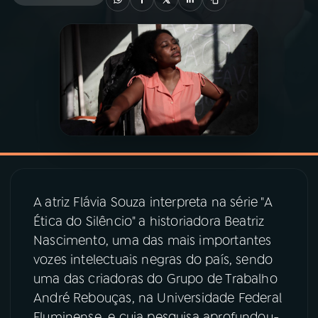
03
PROGRAMAÇÃO
04
PROGRAMAS
05
PODCASTS
06
VIDEOCASTS
A atriz Flávia Souza interpreta na série "A
Ética do Silêncio" a historiadora Beatriz
07
ÚLTIMAS
Nascimento, uma das mais importantes
vozes intelectuais negras do país, sendo
08
PRÊMIO RÁDIO MEC
uma das criadoras do Grupo de Trabalho
André Rebouças, na Universidade Federal
Fluminense, e cuja pesquisa aprofundou-
ACOMPANHE A RÁDIO MEC