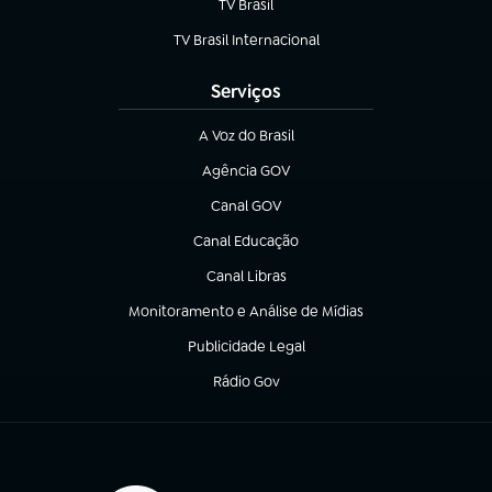
TV Brasil
(abre em nova aba)
TV Brasil Internacional
(abre em nova aba)
Serviços
A Voz do Brasil
(abre em nova aba)
Agência GOV
(abre em nova aba)
Canal GOV
(abre em nova aba)
Canal Educação
(abre em nova aba)
Canal Libras
(abre em nova aba)
Monitoramento e Análise de Mídias
(abre em nova aba)
Publicidade Legal
(abre em nova aba)
Rádio Gov
(abre em nova aba)