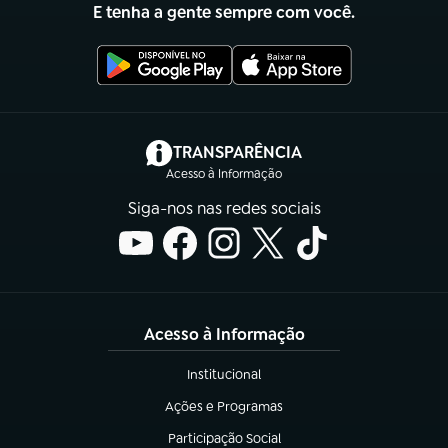
E tenha a gente sempre com você.
(abre em nova aba)
TRANSPARÊNCIA
Acesso à Informação
Siga-nos nas redes sociais
Acesso à Informação
Institucional
(abre em nova aba)
Ações e Programas
(abre em nova aba)
Participação Social
(abre em nova aba)