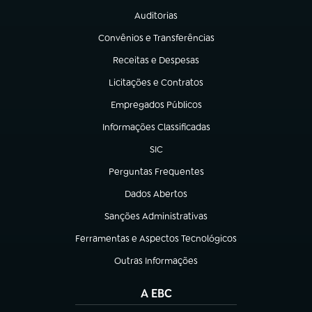
Auditorias
(abre em nova aba)
Convênios e Transferências
(abre em nova aba)
Receitas e Despesas
(abre em nova aba)
Licitações e Contratos
(abre em nova aba)
Empregados Públicos
(abre em nova aba)
Informações Classificadas
(abre em nova aba)
SIC
(abre em nova aba)
Perguntas Frequentes
(abre em nova aba)
Dados Abertos
(abre em nova aba)
Sanções Administrativas
(abre em nova aba)
Ferramentas e Aspectos Tecnológicos
(abre em nova aba)
Outras Informações
(abre em nova aba)
A EBC