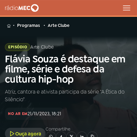
MENU
Programas
Arte Clube
Arte Clube
EPISÓDIO
Flávia Souza é destaque em
Buscar
na
filme, série e defesa da
Rádio
Buscar
cultura hip-hop
MEC
Atriz, cantora e ativista participa da série "A Ética do
Início
AO VIVO
Silêncio”
01
INÍCIO
21/11/2023, 18:21
NO AR EM
Compartilhe
02
A RÁDIO
Ouça agora