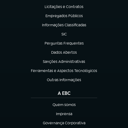
Licitações e Contratos
(abre em nova aba)
Empregados Públicos
(abre em nova aba)
Informações Classificadas
(abre em nova aba)
SIC
(abre em nova aba)
Perguntas Frequentes
(abre em nova aba)
Dados Abertos
(abre em nova aba)
Sanções Administrativas
(abre em nova aba)
Ferramentas e Aspectos Tecnológicos
(abre em nova aba)
Outras Informações
(abre em nova aba)
A EBC
Quem somos
(abre em nova aba)
Imprensa
(abre em nova aba)
Governança Corporativa
(abre em nova aba)