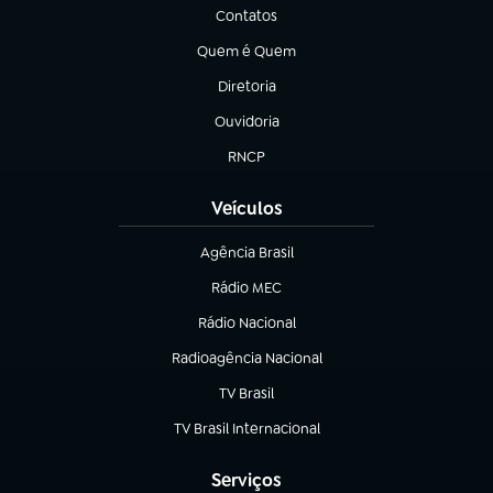
Contatos
(abre em nova aba)
Quem é Quem
(abre em nova aba)
Diretoria
(abre em nova aba)
Ouvidoria
(abre em nova aba)
RNCP
(abre em nova aba)
Veículos
Agência Brasil
(abre em nova aba)
Rádio MEC
Rádio Nacional
(abre em nova aba)
Radioagência Nacional
(abre em nova aba)
TV Brasil
(abre em nova aba)
TV Brasil Internacional
(abre em nova aba)
Serviços