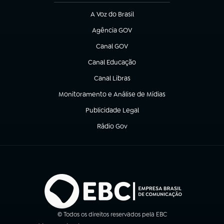
A Voz do Brasil
(abre em nova aba)
Agência GOV
(abre em nova aba)
Canal GOV
(abre em nova aba)
Canal Educação
(abre em nova aba)
Canal Libras
(abre em nova aba)
Monitoramento e Análise de Mídias
(abre em nova aba)
Publicidade Legal
(abre em nova aba)
Rádio Gov
(abre em nova aba)
© Todos os direitos reservados pela EBC