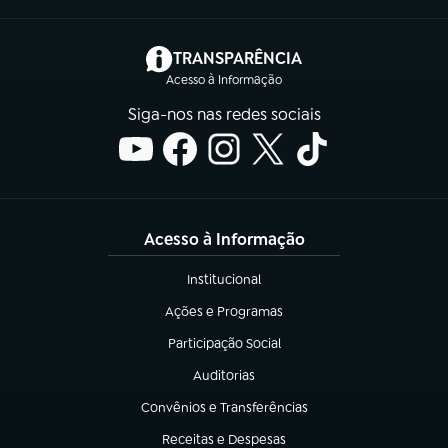
(abre em nova aba)
TRANSPARÊNCIA
Acesso à Informação
Siga-nos nas redes sociais
Acesso à Informação
Institucional
(abre em nova aba)
Ações e Programas
(abre em nova aba)
Participação Social
(abre em nova aba)
Auditorias
(abre em nova aba)
Convênios e Transferências
(abre em nova aba)
Receitas e Despesas
(abre em nova aba)