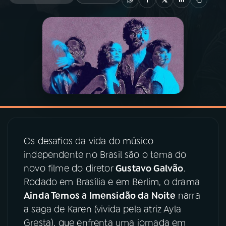
03
PROGRAMAÇÃO
04
PROGRAMAS
05
PODCASTS
06
VIDEOCASTS
Os desafios da vida do músico
independente no Brasil são o tema do
07
ÚLTIMAS
novo filme do diretor
Gustavo Galvão
.
Rodado em Brasília e em Berlim, o drama
08
PRÊMIO RÁDIO MEC
Ainda Temos a Imensidão da Noite
narra
a saga de Karen (vivida pela atriz Ayla
Gresta), que enfrenta uma jornada em
ACOMPANHE A RÁDIO MEC