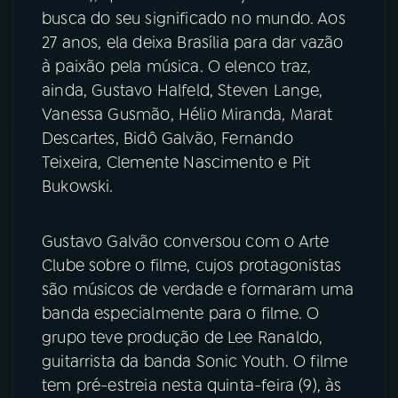
busca do seu significado no mundo. Aos
YouTube
Facebook
27 anos, ela deixa Brasília para dar vazão
à paixão pela música. O elenco traz,
Instagram
X
ainda, Gustavo Halfeld, Steven Lange,
Vanessa Gusmão, Hélio Miranda, Marat
TikTok
Descartes, Bidô Galvão, Fernando
Teixeira, Clemente Nascimento e Pit
Bukowski.
Gustavo Galvão conversou com o Arte
Clube sobre o filme, cujos protagonistas
são músicos de verdade e formaram uma
banda especialmente para o filme. O
grupo teve produção de Lee Ranaldo,
guitarrista da banda Sonic Youth. O filme
tem pré-estreia nesta quinta-feira (9), às