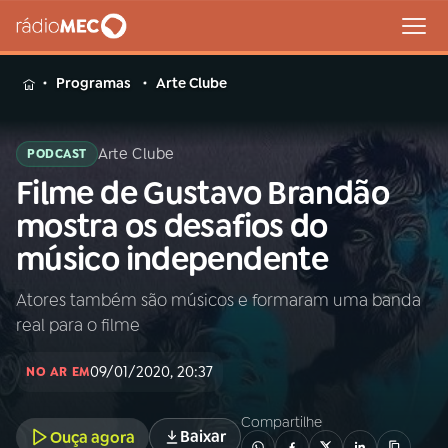
MENU
Programas
Arte Clube
Arte Clube
PODCAST
Filme de Gustavo Brandão
Buscar
na
mostra os desafios do
Rádio
Buscar
músico independente
MEC
Atores também são músicos e formaram uma banda
Início
AO VIVO
real para o filme
01
INÍCIO
09/01/2020, 20:37
NO AR EM
Compartilhe
02
A RÁDIO
Baixar
Ouça agora