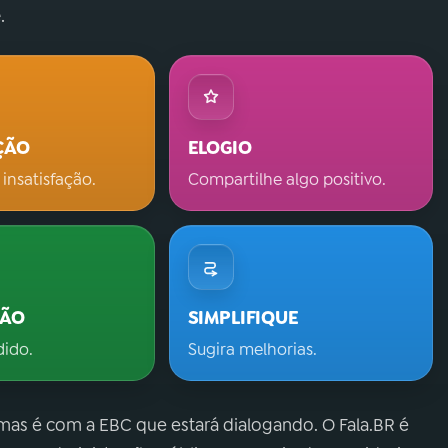
.
ÇÃO
ELOGIO
 insatisfação.
Compartilhe algo positivo.
ÇÃO
SIMPLIFIQUE
dido.
Sugira melhorias.
 mas é com a EBC que estará dialogando. O Fala.BR é