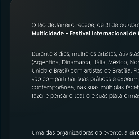
07
ÚLTIMAS
08
PRÊMIO RÁDIO MEC
O Rio de Janeiro recebe, de 31 de outubr
Multicidade - Festival Internacional de
ACOMPANHE A RÁDIO MEC
Durante 8 dias, mulheres artistas, ativist
YouTube
Facebook
(Argentina, Dinamarca, Itália, México, No
Unido e Brasil) com artistas de Brasília, F
Instagram
X
vão compartilhar suas práticas e experi
contemporânea, nas suas múltiplas faceta
TikTok
fazer e pensar o teatro e suas plataforma
Uma das organizadoras do evento, a
dir