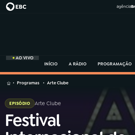
agência
Br
AO VIVO
INÍCIO
A RÁDIO
PROGRAMAÇÃO
MENU
Programas
Arte Clube
Buscar
na
Arte Clube
EPISÓDIO
Rádio
Buscar
MEC
Festival
Buscar
na
Rádio
Início
AO VIVO