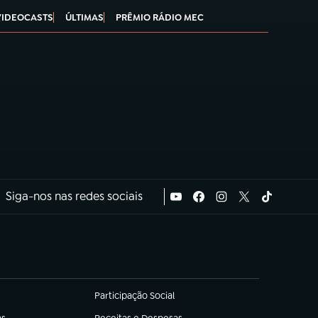
VIDEOCASTS
ÚLTIMAS
PRÊMIO RÁDIO MEC
Siga-nos nas redes sociais
Participação Social
(abre em nova aba)