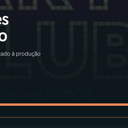
es
io
icado á produção