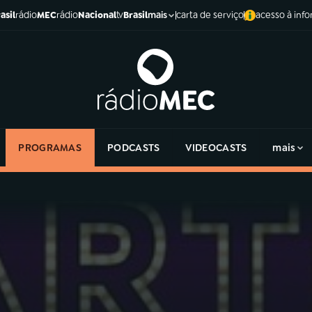
asil
rádio
MEC
rádio
Nacional
tv
Brasil
carta de serviço
acesso à inf
mais
PROGRAMAS
PODCASTS
VIDEOCASTS
mais