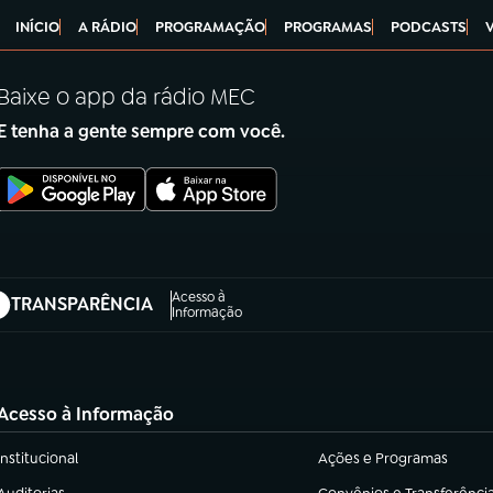
INÍCIO
A RÁDIO
PROGRAMAÇÃO
PROGRAMAS
PODCASTS
Baixe o app da rádio MEC
E tenha a gente sempre com você.
Acesso à
TRANSPARÊNCIA
abre em nova aba)
Informação
Acesso à Informação
Institucional
Ações e Programas
(abre em nova aba)
(abre em nova aba)