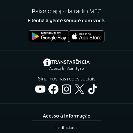
Baixe o app da rádio MEC
E tenha a gente sempre com você.
(abre em nova aba)
TRANSPARÊNCIA
Acesso à Informação
Siga-nos nas redes sociais
Acesso à Informação
Institucional
(abre em nova aba)