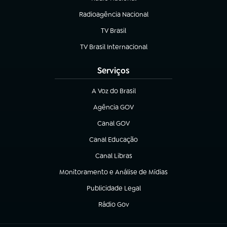
(abre em nova aba)
Radioagência Nacional
(abre em nova aba)
TV Brasil
(abre em nova aba)
TV Brasil Internacional
(abre em nova aba)
Serviços
A Voz do Brasil
(abre em nova aba)
Agência GOV
(abre em nova aba)
Canal GOV
(abre em nova aba)
Canal Educação
(abre em nova aba)
Canal Libras
(abre em nova aba)
Monitoramento e Análise de Mídias
(abre em nova aba)
Publicidade Legal
(abre em nova aba)
Rádio Gov
(abre em nova aba)