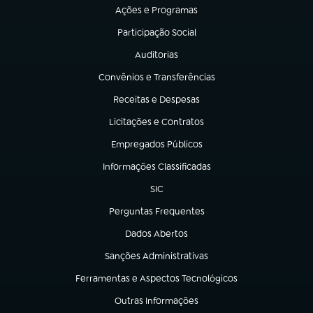
Ações e Programas
(abre em nova aba)
Participação Social
(abre em nova aba)
Auditorias
(abre em nova aba)
Convênios e Transferências
(abre em nova aba)
Receitas e Despesas
(abre em nova aba)
Licitações e Contratos
(abre em nova aba)
Empregados Públicos
(abre em nova aba)
Informações Classificadas
(abre em nova aba)
SIC
(abre em nova aba)
Perguntas Frequentes
(abre em nova aba)
Dados Abertos
(abre em nova aba)
Sanções Administrativas
(abre em nova aba)
Ferramentas e Aspectos Tecnológicos
(abre em nova aba)
Outras Informações
(abre em nova aba)