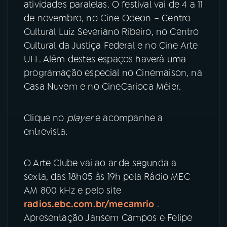
atividades paralelas. O festival vai de 4 a 11
de novembro, no Cine Odeon – Centro
YouTube
Facebook
Cultural Luiz Severiano Ribeiro, no Centro
Cultural da Justiça Federal e no Cine Arte
Instagram
X
UFF. Além destes espaços haverá uma
programação especial no Cinemaison, na
TikTok
Casa Nuvem e no CineCarioca Méier.
Clique no
player
e acompanhe a
entrevista.
O Arte Clube vai ao ar de segunda a
sexta, das 18h05 às 19h pela Rádio MEC
AM 800 kHz e pelo site
radios.ebc.com.br/mecamrio
.
Apresentação Jansem Campos e Felipe