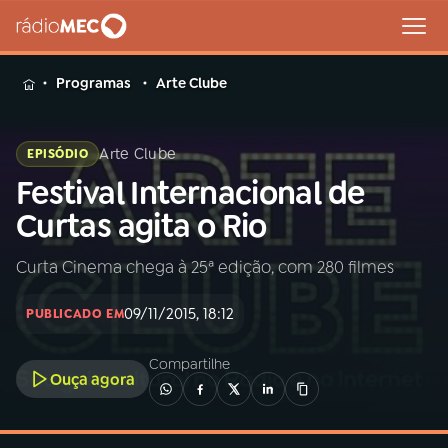
MENU
Programas
Arte Clube
Arte Clube
EPISÓDIO
Festival Internacional de
Buscar
na
Curtas agita o Rio
Rádio
Buscar
MEC
Curta Cinema chega à 25ª edição, com 280 filmes
Início
AO VIVO
09/11/2015, 18:12
PUBLICADO EM
01
INÍCIO
Compartilhe
Ouça agora
02
A RÁDIO