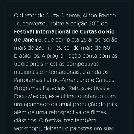
03
PROGRAMAÇÃO
O diretor do
Curta Cinema, Ailton Franco
Jr., conversou sobre a edição 2015 do
Festival Internacional de Curtas do Rio
04
PROGRAMAS
de Janeiro
, que completa 25 anos. Serão
mais de 280 filmes, sendo mais de 180
05
PODCASTS
brasileiros. A programação conta com as
tradicionais mostras competitivas
nacionais e internacionais, e ainda os
06
VIDEOCASTS
Panoramas Latino-Americano e Carioca,
Programas Especiais, Retrospectivas e
07
ÚLTIMAS
Foco México, este último contando com
um apanhado da atual produção do país,
além de uma retrospectiva de filmes
08
PRÊMIO RÁDIO MEC
clássicos. O festival traz também
workshops, debates e palestras em suas
ACOMPANHE A RÁDIO MEC