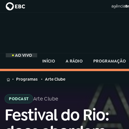
agência
Br
AO VIVO
INÍCIO
A RÁDIO
PROGRAMAÇÃO
MENU
Programas
Arte Clube
Buscar
na
Arte Clube
PODCAST
Rádio
Buscar
MEC
Festival do Rio:
Buscar
na
Rádio
Início
AO VIVO