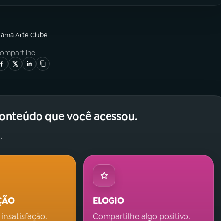
grama
Arte Clube
ompartilhe
conteúdo que você acessou.
.
ÇÃO
ELOGIO
 insatisfação.
Compartilhe algo positivo.