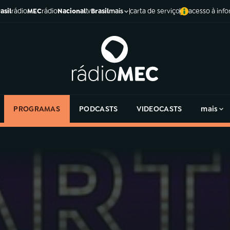
asil
rádio
MEC
rádio
Nacional
tv
Brasil
carta de serviço
acesso à inf
mais
PROGRAMAS
PODCASTS
VIDEOCASTS
mais