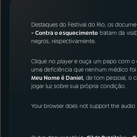
07
ÚLTIMAS
08
PRÊMIO RÁDIO MEC
Destaques do Festival do Rio, os docume
- Contra o esquecimento
tratam da visi
negros, respectivamente.
ACOMPANHE A RÁDIO MEC
YouTube
Facebook
Clique no
player
e ouça um papo com o 
uma deficiência que nenhum médico foi 
Instagram
X
Meu Nome é Daniel
, de tom pessoal, o 
jogar luz sobre sua própria condição.
TikTok
Your browser does not support the audio