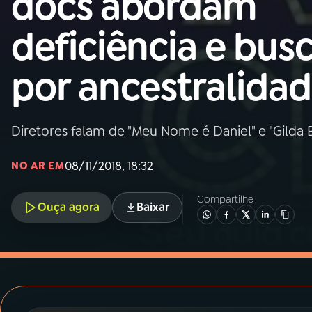
docs abordam
MEC
deficiência e bus
01
INÍCIO
por ancestralida
02
A RÁDIO
Diretores falam de "Meu Nome é Daniel" e "Gilda 
03
PROGRAMAÇÃO
08/11/2018, 18:32
NO AR EM
04
PROGRAMAS
Compartilhe
Ouça agora
Baixar
05
PODCASTS
06
VIDEOCASTS