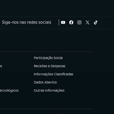
Siga-nos nas redes sociais
Participação Social
(abre em nova aba)
as
Receitas e Despesas
(abre em nova aba)
Informações Classificadas
(abre em nova aba)
Dados Abertos
(abre em nova aba)
Tecnológicos
Outras Informações
(abre em nova aba)