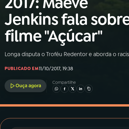
2017: Maeve
MEC
Jenkins fala sobr
01
INÍCIO
filme "Açúcar"
02
A RÁDIO
Longa disputa o Troféu Redentor e aborda o raci
03
PROGRAMAÇÃO
11/10/2017, 19:38
PUBLICADO EM
04
PROGRAMAS
Compartilhe
Ouça agora
05
PODCASTS
06
VIDEOCASTS