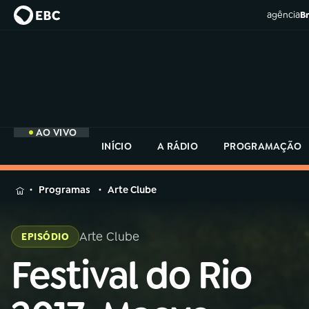
agência
Br
AO VIVO
INÍCIO
A RÁDIO
PROGRAMAÇÃO
MENU
Programas
Arte Clube
Buscar
na
Arte Clube
EPISÓDIO
Rádio
Buscar
MEC
Festival do Rio
Buscar
na
Rádio
Início
AO VIVO