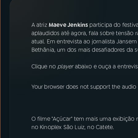
07
ÚLTIMAS
08
PRÊMIO RÁDIO MEC
A atriz
Maeve Jenkins
participa do festiv
aplaudidos até agora, fala sobre tensão r
atual. Em entrevista ao jornalista Jan
ACOMPANHE A RÁDIO MEC
Bethânia, um dos mais desafiadores da su
YouTube
Facebook
Clique no
player
abaixo e ouça a entrevis
Instagram
X
Your browser does not support the audio
TikTok
O filme "Açúcar" tem mais uma exibição no
no Kinoplex São Luiz, no Catete.