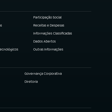
Participação Social
(abre em nova aba)
as
Receitas e Despesas
(abre em nova aba)
Informações Classificadas
(abre em nova aba)
Dados Abertos
(abre em nova aba)
Tecnológicos
Outras Informações
(abre em nova aba)
Governança Corporativa
(abre em nova aba)
Diretoria
(abre em nova aba)