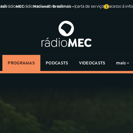
asil
rádio
MEC
rádio
Nacional
tv
Brasil
carta de serviço
acesso à inf
mais
PROGRAMAS
PODCASTS
VIDEOCASTS
mais