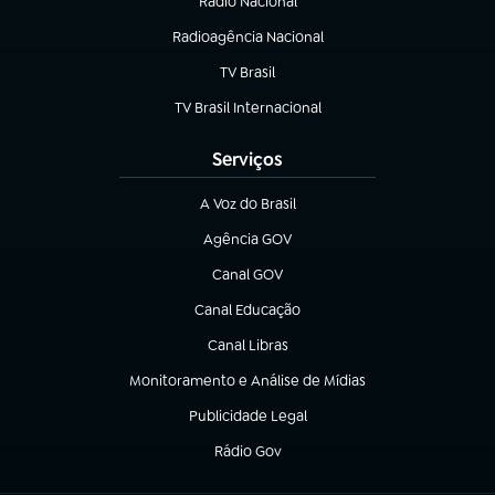
Rádio Nacional
(abre em nova aba)
Radioagência Nacional
(abre em nova aba)
TV Brasil
(abre em nova aba)
TV Brasil Internacional
(abre em nova aba)
Serviços
A Voz do Brasil
(abre em nova aba)
Agência GOV
(abre em nova aba)
Canal GOV
(abre em nova aba)
Canal Educação
(abre em nova aba)
Canal Libras
(abre em nova aba)
Monitoramento e Análise de Mídias
(abre em nova aba)
Publicidade Legal
(abre em nova aba)
Rádio Gov
(abre em nova aba)