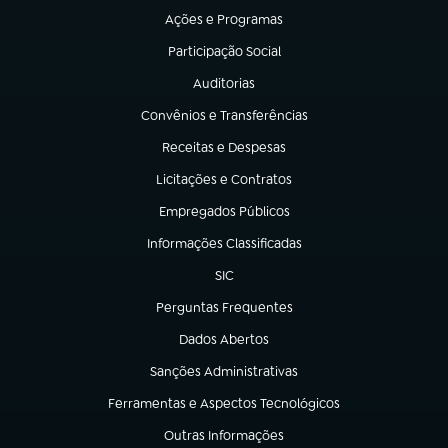
Ações e Programas
(abre em nova aba)
Participação Social
(abre em nova aba)
Auditorias
(abre em nova aba)
Convênios e Transferências
(abre em nova aba)
Receitas e Despesas
(abre em nova aba)
Licitações e Contratos
(abre em nova aba)
Empregados Públicos
(abre em nova aba)
Informações Classificadas
(abre em nova aba)
SIC
(abre em nova aba)
Perguntas Frequentes
(abre em nova aba)
Dados Abertos
(abre em nova aba)
Sanções Administrativas
(abre em nova aba)
Ferramentas e Aspectos Tecnológicos
(abre em nova aba)
Outras Informações
(abre em nova aba)