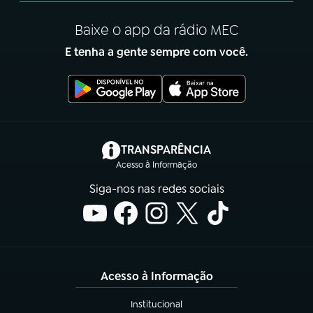
Baixe o app da rádio MEC
E tenha a gente sempre com você.
(abre em nova aba)
TRANSPARÊNCIA
Acesso à Informação
Siga-nos nas redes sociais
Acesso à Informação
Institucional
(abre em nova aba)