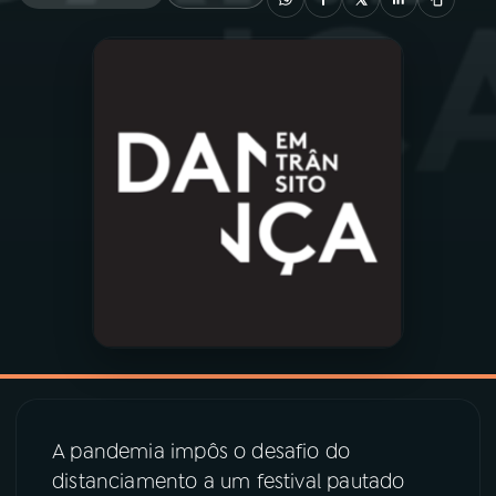
03
PROGRAMAÇÃO
04
PROGRAMAS
05
PODCASTS
06
VIDEOCASTS
07
ÚLTIMAS
08
PRÊMIO RÁDIO MEC
A pandemia impôs o desafio do
distanciamento a um festival pautado
ACOMPANHE A RÁDIO MEC