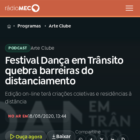
MENU
Programas
Arte Clube
Arte Clube
PODCAST
Festival Dança em Trânsito
Buscar
na
quebra barreiras do
Rádio
Buscar
distanciamento
MEC
Edição on-line terá criações coletivas e residências à
Início
AO VIVO
distância
01
INÍCIO
18/08/2020, 13:44
NO AR EM
Compartilhe
02
A RÁDIO
Baixar
Ouça agora