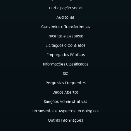
(abre em nova aba)
Participação Social
(abre em nova aba)
Auditorias
(abre em nova aba)
Convênios e Transferências
(abre em nova aba)
Receitas e Despesas
(abre em nova aba)
Licitações e Contratos
(abre em nova aba)
Empregados Públicos
(abre em nova aba)
Informações Classificadas
(abre em nova aba)
SIC
(abre em nova aba)
Perguntas Frequentes
(abre em nova aba)
Dados Abertos
(abre em nova aba)
Sanções Administrativas
(abre em nova aba)
Ferramentas e Aspectos Tecnológicos
(abre em nova aba)
Outras Informações
(abre em nova aba)