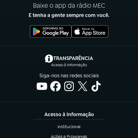
Baixe o app da rádio MEC
E tenha a gente sempre com você.
(abre em nova aba)
TRANSPARÊNCIA
Acesso à Informação
Siga-nos nas redes sociais
Acesso à Informação
Institucional
(abre em nova aba)
Ações e Programas