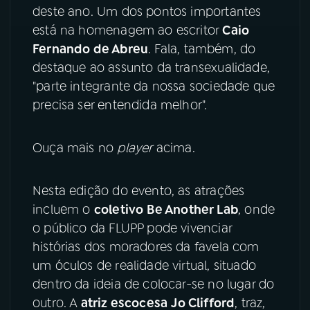
deste ano. Um dos pontos importantes
está na homenagem ao escritor
Caio
YouTube
Facebook
Fernando de Abreu
. Fala, também, do
Instagram
X
destaque ao assunto da transexualidade,
"parte integrante da nossa sociedade que
TikTok
precisa ser entendida melhor".
Ouça mais no
player
acima.
Nesta edição do evento, as atrações
incluem o
coletivo
Be Another Lab
, onde
o público da FLUPP pode vivenciar
histórias dos moradores da favela com
um óculos de realidade virtual, situado
dentro da ideia de colocar-se no lugar do
outro. A
atriz escocesa
Jo Clifford
, traz,