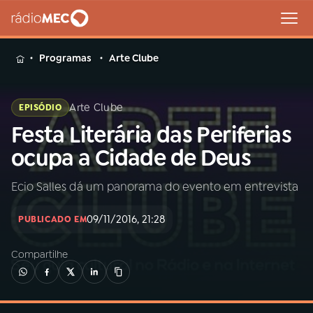
MENU
Programas
Arte Clube
Arte Clube
EPISÓDIO
Festa Literária das Periferias
Buscar
na
ocupa a Cidade de Deus
Rádio
Buscar
MEC
Ecio Salles dá um panorama do evento em entrevista
Início
AO VIVO
09/11/2016, 21:28
PUBLICADO EM
Compartilhe
01
INÍCIO
02
A RÁDIO