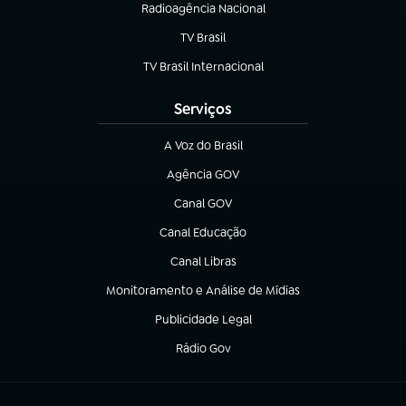
Radioagência Nacional
(abre em nova aba)
TV Brasil
(abre em nova aba)
TV Brasil Internacional
(abre em nova aba)
Serviços
A Voz do Brasil
(abre em nova aba)
Agência GOV
(abre em nova aba)
Canal GOV
(abre em nova aba)
Canal Educação
(abre em nova aba)
Canal Libras
(abre em nova aba)
Monitoramento e Análise de Mídias
(abre em nova aba)
Publicidade Legal
(abre em nova aba)
Rádio Gov
(abre em nova aba)