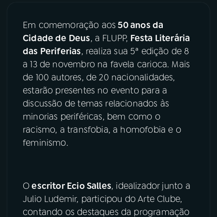
03
PROGRAMAÇÃO
Em comemoração aos
50 anos da
Cidade de Deus
, a FLUPP,
Festa Literária
das Periferias
, realiza sua 5ª edição de 8
04
PROGRAMAS
a 13 de novembro na favela carioca. Mais
de 100 autores, de 20 nacionalidades,
05
PODCASTS
estarão presentes no evento para a
discussão de temas relacionados às
minorias periféricas, bem como o
06
VIDEOCASTS
racismo, a transfobia, a homofobia e o
feminismo.
07
ÚLTIMAS
08
PRÊMIO RÁDIO MEC
O
escritor Ecio Salles
, idealizador junto a
Julio Ludemir, participou do Arte Clube,
contando os destaques da programação
ACOMPANHE A RÁDIO MEC