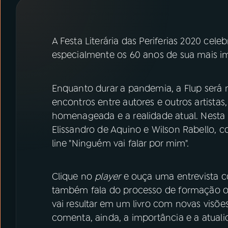
07
ÚLTIMAS
08
PRÊMIO RÁDIO MEC
A Festa Literária das Periferias 2020 cele
especialmente os 60 anos de sua mais im
ACOMPANHE A RÁDIO MEC
Enquanto durar a pandemia, a Flup será re
YouTube
Facebook
encontros entre autores e outros artista
homenageada e a realidade atual. Nesta te
Instagram
X
Elissandro de Aquino e Wilson Rabello, 
line "Ninguém vai falar por mim".
TikTok
Clique no
player
e ouça uma entrevista co
também fala do processo de formação of
vai resultar em um livro com novas visõe
comenta, ainda, a importância e a atuali