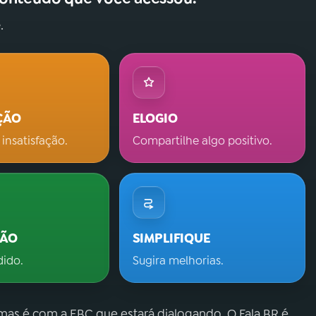
.
ÇÃO
ELOGIO
 insatisfação.
Compartilhe algo positivo.
ÇÃO
SIMPLIFIQUE
dido.
Sugira melhorias.
 mas é com a EBC que estará dialogando. O Fala.BR é