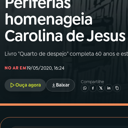
Periferias
MEC
homenageia
01
INÍCIO
Carolina de Jesus
02
A RÁDIO
Livro "Quarto de despejo" completa 60 anos e e
03
PROGRAMAÇÃO
19/05/2020, 16:24
NO AR EM
04
PROGRAMAS
Compartilhe
Ouça agora
Baixar
05
PODCASTS
06
VIDEOCASTS