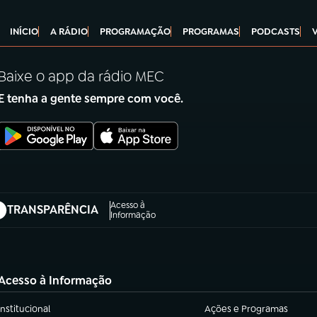
INÍCIO
A RÁDIO
PROGRAMAÇÃO
PROGRAMAS
PODCASTS
Baixe o app da rádio MEC
E tenha a gente sempre com você.
Acesso à
TRANSPARÊNCIA
abre em nova aba)
Informação
Acesso à Informação
Institucional
Ações e Programas
(abre em nova aba)
(abre em nova aba)