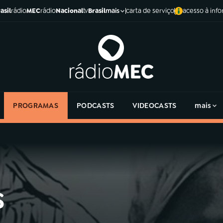
asil
rádio
MEC
rádio
Nacional
tv
Brasil
carta de serviço
acesso à inf
mais
PROGRAMAS
PODCASTS
VIDEOCASTS
mais
s