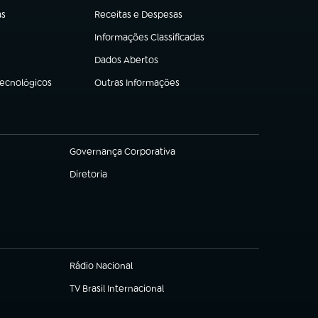
as
Receitas e Despesas
(abre em nova aba)
Informações Classificadas
(abre em nova aba)
Dados Abertos
(abre em nova aba)
Tecnológicos
Outras Informações
(abre em nova aba)
Governança Corporativa
(abre em nova aba)
Diretoria
(abre em nova aba)
Rádio Nacional
(abre em nova aba)
TV Brasil Internacional
(abre em nova aba)