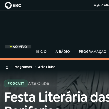
agência
Br
AO VIVO
INÍCIO
A RÁDIO
PROGRAMAÇÃO
MENU
Programas
Arte Clube
Buscar
na
Arte Clube
PODCAST
Rádio
Buscar
MEC
Festa Literária da
Buscar
na
Rádio
Início
AO VIVO