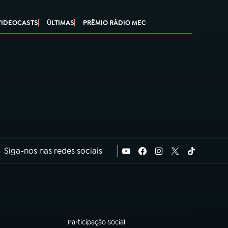
VIDEOCASTS
ÚLTIMAS
PRÊMIO RÁDIO MEC
Siga-nos nas redes sociais
Participação Social
(abre em nova aba)