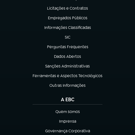
(abre em nova aba)
Licitações e Contratos
(abre em nova aba)
Empregados Públicos
(abre em nova aba)
Informações Classificadas
(abre em nova aba)
SIC
(abre em nova aba)
Perguntas Frequentes
(abre em nova aba)
Dados Abertos
(abre em nova aba)
Sanções Administrativas
(abre em nova aba)
Ferramentas e Aspectos Tecnológicos
(abre em nova aba)
Outras Informações
(abre em nova aba)
A EBC
Quem somos
(abre em nova aba)
Imprensa
(abre em nova aba)
Governança Corporativa
(abre em nova aba)