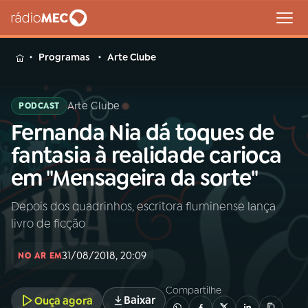
MENU
Programas
Arte Clube
Arte Clube
PODCAST
Fernanda Nia dá toques de
Buscar
na
fantasia à realidade carioca
Rádio
Buscar
em "Mensageira da sorte"
MEC
Depois dos quadrinhos, escritora fluminense lança
Início
AO VIVO
livro de ficção
01
INÍCIO
31/08/2018, 20:09
NO AR EM
Compartilhe
02
A RÁDIO
Baixar
Ouça agora