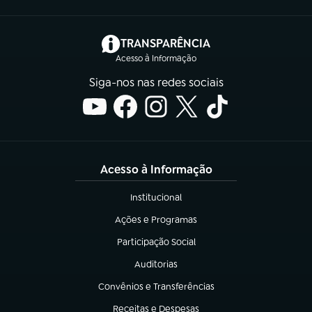
(abre em nova aba)
TRANSPARÊNCIA
Acesso à Informação
Siga-nos nas redes sociais
Acesso à Informação
Institucional
(abre em nova aba)
Ações e Programas
(abre em nova aba)
Participação Social
(abre em nova aba)
Auditorias
(abre em nova aba)
Convênios e Transferências
(abre em nova aba)
Receitas e Despesas