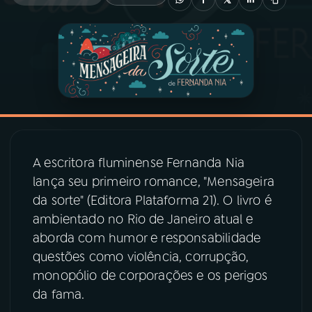
03
PROGRAMAÇÃO
04
PROGRAMAS
05
PODCASTS
A escritora fluminense Fernanda Nia
06
VIDEOCASTS
lança seu primeiro romance, "Mensageira
da sorte" (Editora Plataforma 21). O livro é
07
ÚLTIMAS
ambientado no Rio de Janeiro atual e
aborda com humor e responsabilidade
questões como violência, corrupção,
08
PRÊMIO RÁDIO MEC
monopólio de corporações e os perigos
da fama.
ACOMPANHE A RÁDIO MEC