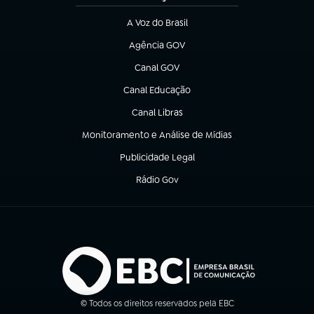
A Voz do Brasil
(abre em nova aba)
Agência GOV
(abre em nova aba)
Canal GOV
(abre em nova aba)
Canal Educação
(abre em nova aba)
Canal Libras
(abre em nova aba)
Monitoramento e Análise de Mídias
(abre em nova aba)
Publicidade Legal
(abre em nova aba)
Rádio Gov
(abre em nova aba)
© Todos os direitos reservados pela EBC