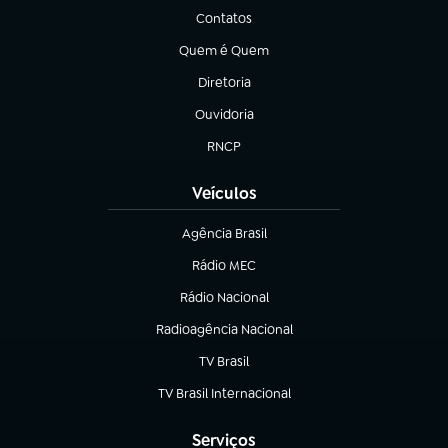
Contatos
(abre em nova aba)
Quem é Quem
(abre em nova aba)
Diretoria
(abre em nova aba)
Ouvidoria
(abre em nova aba)
RNCP
(abre em nova aba)
Veículos
Agência Brasil
(abre em nova aba)
Rádio MEC
Rádio Nacional
(abre em nova aba)
Radioagência Nacional
(abre em nova aba)
TV Brasil
(abre em nova aba)
TV Brasil Internacional
(abre em nova aba)
Serviços