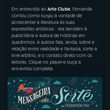
Em entrevista ao
Arte Clube
, Fernanda
YouTube
Facebook
contou como surgiu a vontade de
acrescenter a literatura às suas
Instagram
X
expressões artísticas - ela também é
publicitária e autora de histórias em
TikTok
quadrinhos. A autora fala, ainda, sobre a
relação entre realidade e fantasia, sorte e
livre arbítrio, e o contato direto com os
leitores. Clique no
player
e ouça a
entrevista completa.