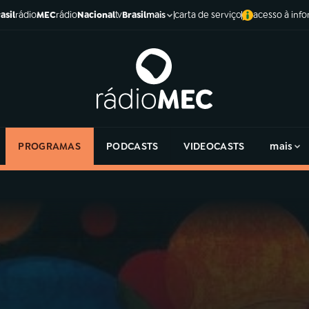
asil
rádio
MEC
rádio
Nacional
tv
Brasil
carta de serviço
acesso à inf
mais
PROGRAMAS
PODCASTS
VIDEOCASTS
mais