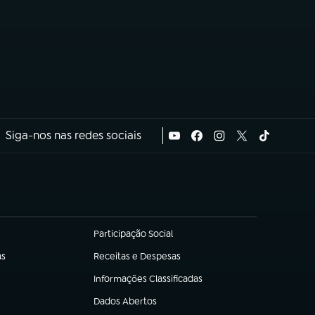
Siga-nos nas redes sociais
Participação Social
(abre em nova aba)
as
Receitas e Despesas
(abre em nova aba)
Informações Classificadas
(abre em nova aba)
Dados Abertos
(abre em nova aba)