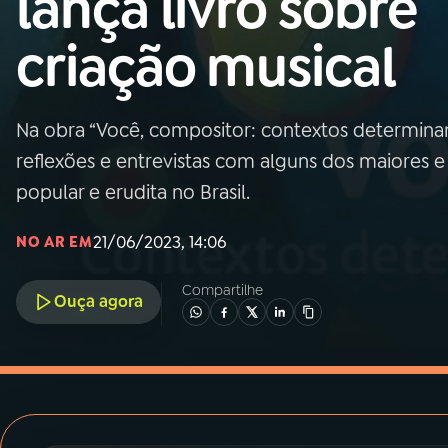
lança livro sobre
MEC
criação musical
01
INÍCIO
02
A RÁDIO
Na obra “Você, compositor: contextos determinan
reflexões e entrevistas com alguns dos maiores 
03
PROGRAMAÇÃO
popular e erudita no Brasil.
21/06/2023, 14:06
NO AR EM
04
PROGRAMAS
Compartilhe
Ouça agora
05
PODCASTS
06
VIDEOCASTS