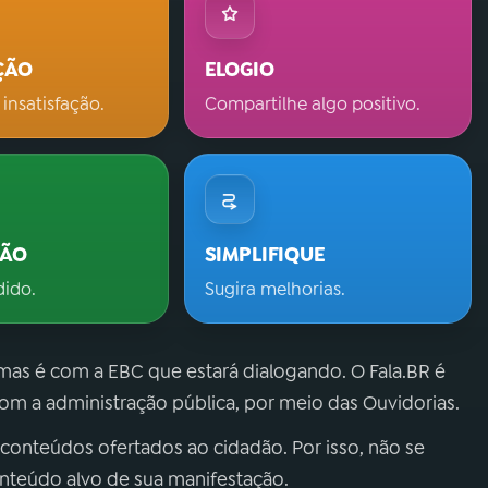
ÇÃO
ELOGIO
 insatisfação.
Compartilhe algo positivo.
ÇÃO
SIMPLIFIQUE
dido.
Sugira melhorias.
 mas é com a EBC que estará dialogando. O Fala.BR é
m a administração pública, por meio das Ouvidorias.
 conteúdos ofertados ao cidadão. Por isso, não se
onteúdo alvo de sua manifestação.