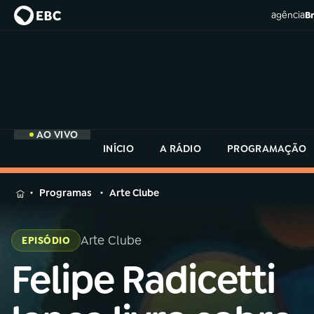
agência
Br
AO VIVO
INÍCIO
A RÁDIO
PROGRAMAÇÃO
MENU
Programas
Arte Clube
Buscar
na
Arte Clube
EPISÓDIO
Rádio
Buscar
MEC
Felipe Radicetti
Buscar
na
Rádio
Início
AO VIVO