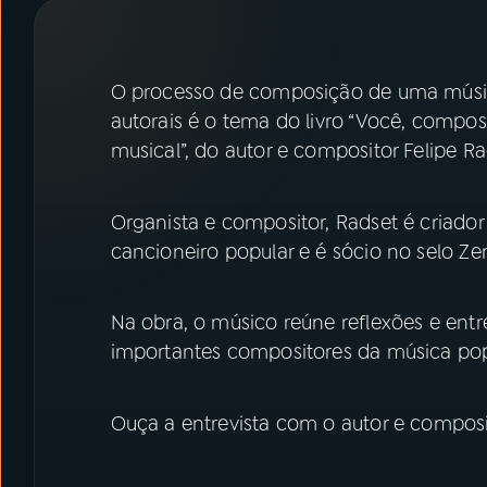
07
ÚLTIMAS
08
PRÊMIO RÁDIO MEC
O processo de composição de uma música
autorais é o tema do livro “Você, compos
musical”, do autor e compositor Felipe Ra
ACOMPANHE A RÁDIO MEC
YouTube
Facebook
Organista e compositor, Radset é criador
cancioneiro popular e é sócio no selo Ze
Instagram
X
TikTok
Na obra, o músico reúne reflexões e ent
importantes compositores da música popul
Ouça a entrevista com o autor e composit