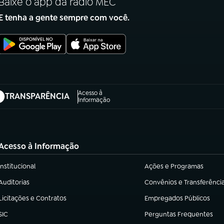
Baixe o app da rádio MEC
E tenha a gente sempre com você.
Acesso à
TRANSPARÊNCIA
abre em nova aba)
Informação
Acesso à Informação
Institucional
Ações e Programas
(abre em nova aba)
(abre em nova aba)
Auditorias
Convênios e Transferênci
(abre em nova aba)
(abre em nova aba)
Licitações e Contratos
Empregados Públicos
(abre em nova aba)
(abre em nova aba)
SIC
Perguntas Frequentes
(abre em nova aba)
(abre em nova aba)