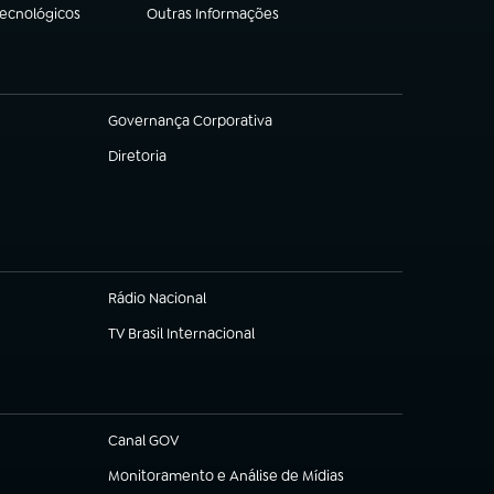
Tecnológicos
Outras Informações
(abre em nova aba)
Governança Corporativa
(abre em nova aba)
Diretoria
(abre em nova aba)
Rádio Nacional
(abre em nova aba)
TV Brasil Internacional
(abre em nova aba)
Canal GOV
(abre em nova aba)
Monitoramento e Análise de Mídias
(abre em nova aba)