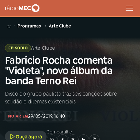
MENU
Programas
Arte Clube
Arte Clube
EPISÓDIO
Fabrício Rocha comenta
Buscar
na
"Violeta", novo álbum da
Rádio
Buscar
banda Terno Rei
MEC
Disco do grupo paulista traz seis canções sobre
Início
AO VIVO
solidão e dilemas existenciais
01
INÍCIO
29/05/2019, 16:40
NO AR EM
Compartilhe
02
A RÁDIO
Ouça agora