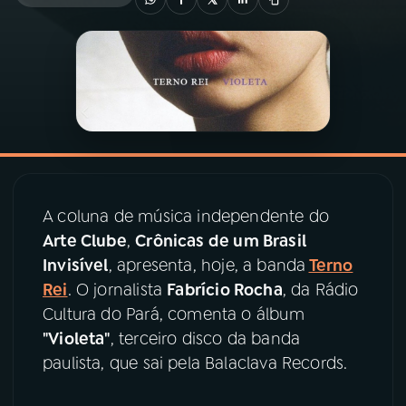
03
PROGRAMAÇÃO
04
PROGRAMAS
05
PODCASTS
A coluna de música independente do
06
VIDEOCASTS
Arte Clube
,
Crônicas de um Brasil
Invisível
, apresenta, hoje, a banda
Terno
07
ÚLTIMAS
Rei
. O jornalista
Fabrício Rocha
, da Rádio
Cultura do Pará, comenta o álbum
"Violeta"
, terceiro disco da banda
08
PRÊMIO RÁDIO MEC
paulista, que sai pela Balaclava Records.
ACOMPANHE A RÁDIO MEC