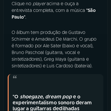
Clique no
player
acima e ouça a
entrevista completa, com a música
"São
YouTube
Facebook
Paulo"
.
Instagram
X
O álbum tem produção de Gustavo
TikTok
Schirmer e Amadeus De Marchi. O grupo
é formado por Ale Sater (baixo e vocal),
Bruno Paschoal (guitarra, vocal e
sintetizadores), Greg Maya (guitarra e
sintetizadores) e Luis Cardoso (bateria).
"O
shoegaze
,
dream pop
e o
experimentalismo sonoro deram
lugar a guitarras dedilhadas