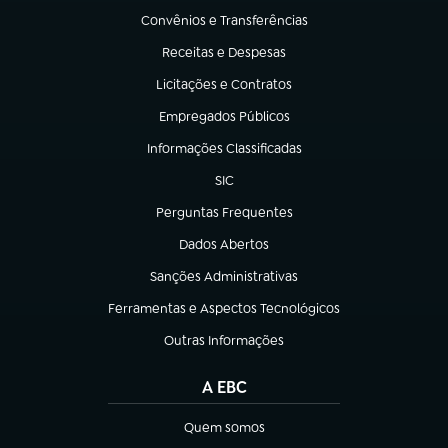
Convênios e Transferências
(abre em nova aba)
Receitas e Despesas
(abre em nova aba)
Licitações e Contratos
(abre em nova aba)
Empregados Públicos
(abre em nova aba)
Informações Classificadas
(abre em nova aba)
SIC
(abre em nova aba)
Perguntas Frequentes
(abre em nova aba)
Dados Abertos
(abre em nova aba)
Sanções Administrativas
(abre em nova aba)
Ferramentas e Aspectos Tecnológicos
(abre em nova aba)
Outras Informações
(abre em nova aba)
A EBC
Quem somos
(abre em nova aba)