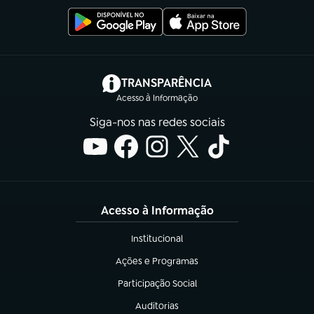
(abre em nova aba)
TRANSPARÊNCIA
Acesso à Informação
Siga-nos nas redes sociais
Acesso à Informação
Institucional
(abre em nova aba)
Ações e Programas
(abre em nova aba)
Participação Social
(abre em nova aba)
Auditorias
(abre em nova aba)