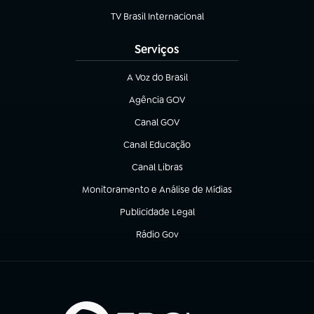
TV Brasil Internacional
(abre em nova aba)
Serviços
A Voz do Brasil
(abre em nova aba)
Agência GOV
(abre em nova aba)
Canal GOV
(abre em nova aba)
Canal Educação
(abre em nova aba)
Canal Libras
(abre em nova aba)
Monitoramento e Análise de Mídias
(abre em nova aba)
Publicidade Legal
(abre em nova aba)
Rádio Gov
(abre em nova aba)