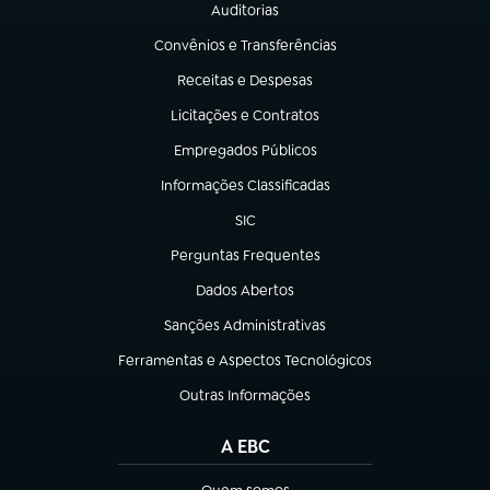
Auditorias
(abre em nova aba)
Convênios e Transferências
(abre em nova aba)
Receitas e Despesas
(abre em nova aba)
Licitações e Contratos
(abre em nova aba)
Empregados Públicos
(abre em nova aba)
Informações Classificadas
(abre em nova aba)
SIC
(abre em nova aba)
Perguntas Frequentes
(abre em nova aba)
Dados Abertos
(abre em nova aba)
Sanções Administrativas
(abre em nova aba)
Ferramentas e Aspectos Tecnológicos
(abre em nova aba)
Outras Informações
(abre em nova aba)
A EBC