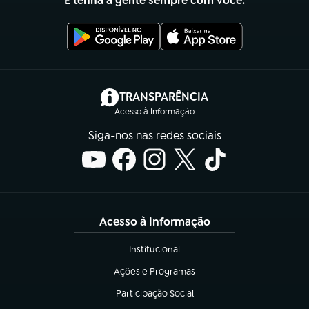
E tenha a gente sempre com você.
(abre em nova aba)
TRANSPARÊNCIA
Acesso à Informação
Siga-nos nas redes sociais
Acesso à Informação
Institucional
(abre em nova aba)
Ações e Programas
(abre em nova aba)
Participação Social
(abre em nova aba)