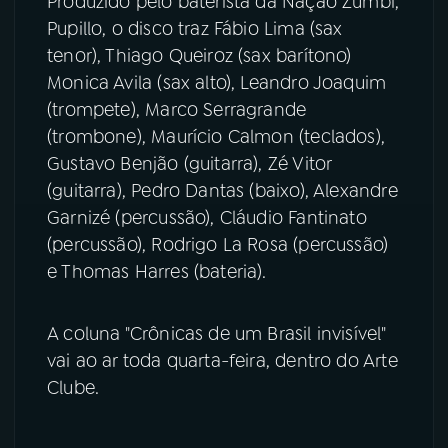
Produzido pelo baterista da Nação Zumbi,
Pupillo, o disco traz Fábio Lima (sax
YouTube
Facebook
tenor), Thiago Queiroz (sax barítono)
Monica Avila (sax alto), Leandro Joaquim
Instagram
X
(trompete), Marco Serragrande
(trombone), Maurício Calmon (teclados),
TikTok
Gustavo Benjão (guitarra), Zé Vitor
(guitarra), Pedro Dantas (baixo), Alexandre
Garnizé (percussão), Cláudio Fantinato
(percussão), Rodrigo La Rosa (percussão)
e Thomas Harres (bateria).
A coluna "Crônicas de um Brasil invisível"
vai ao ar toda quarta-feira, dentro do Arte
Clube.