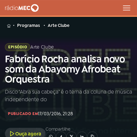
MENU
Programas
Arte Clube
Arte Clube
EPISÓDIO
Fabrício Rocha analisa novo
Buscar
na
som da Abayomy Afrobeat
Rádio
Buscar
Orquestra
MEC
Disco "Abra sua cabeça" é o tema da coluna de música
Início
AO VIVO
independente do
01
INÍCIO
17/03/2016, 21:28
PUBLICADO EM
Compartilhe
02
A RÁDIO
Ouça agora