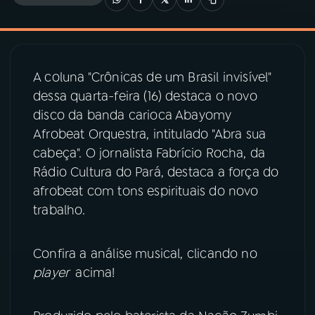
03
PROGRAMAÇÃO
A coluna "Crônicas de um Brasil invisível"
04
PROGRAMAS
dessa quarta-feira (16) destaca o novo
disco da banda carioca Abayomy
05
PODCASTS
Afrobeat Orquestra, intitulado "Abra sua
cabeça". O jornalista Fabrício Rocha, da
Rádio Cultura do Pará, destaca a força do
06
VIDEOCASTS
afrobeat com tons espirituais do novo
trabalho.
07
ÚLTIMAS
Confira a análise musical, clicando no
08
PRÊMIO RÁDIO MEC
player
acima!
ACOMPANHE A RÁDIO MEC