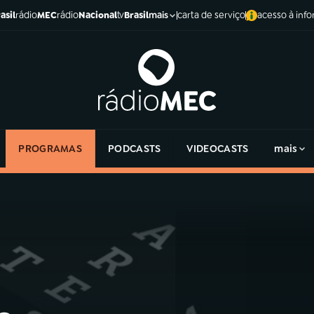
asil
rádio
MEC
rádio
Nacional
tv
Brasil
carta de serviço
acesso à inf
mais
PROGRAMAS
PODCASTS
VIDEOCASTS
mais