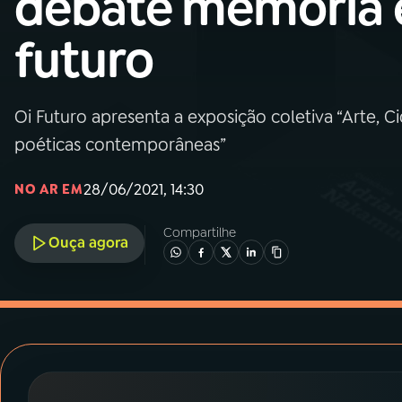
debate memória 
MEC
futuro
01
INÍCIO
02
A RÁDIO
Oi Futuro apresenta a exposição coletiva “Arte, 
poéticas contemporâneas”
03
PROGRAMAÇÃO
28/06/2021, 14:30
NO AR EM
04
PROGRAMAS
Compartilhe
Ouça agora
05
PODCASTS
06
VIDEOCASTS