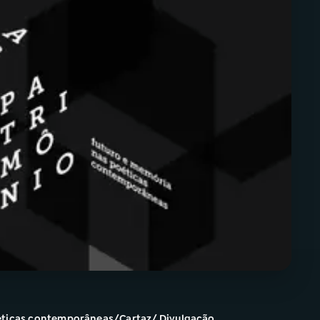
oéticas contemporâneas/Cartaz/ Divulgação