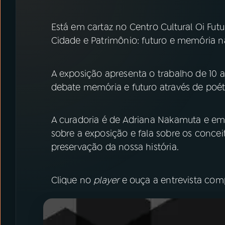
07
ÚLTIMAS
Está em cartaz no Centro Cultural Oi Futur
08
PRÊMIO RÁDIO MEC
Cidade e Patrimônio: futuro e memória 
ACOMPANHE A RÁDIO MEC
A exposição apresenta o trabalho de 10 ar
debate memória e futuro através de poét
YouTube
Facebook
Instagram
X
A curadoria é de Adriana Nakamuta e em e
sobre a exposição e fala sobre os concei
TikTok
preservação da nossa história.
Clique no
player
e ouça a entrevista comp