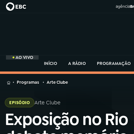
agência
Br
AO VIVO
INÍCIO
A RÁDIO
PROGRAMAÇÃO
MENU
Programas
Arte Clube
Buscar
na
Arte Clube
EPISÓDIO
Rádio
Buscar
MEC
Exposição no Rio
Buscar
na
Rádio
Início
AO VIVO