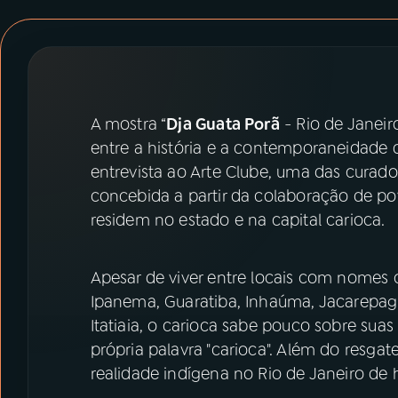
07
ÚLTIMAS
08
PRÊMIO RÁDIO MEC
A mostra “
Dja Guata Porã
- Rio de Janeir
ACOMPANHE A RÁDIO MEC
entre a história e a contemporaneidade
YouTube
Facebook
entrevista ao Arte Clube, uma das curado
concebida a partir da colaboração de po
Instagram
X
residem no estado e na capital carioca.
TikTok
Apesar de viver entre locais com nomes 
Ipanema, Guaratiba, Inhaúma, Jacarepaguá, 
Itatiaia, o carioca sabe pouco sobre suas
própria palavra "carioca". Além do resgate
realidade indígena no Rio de Janeiro de 