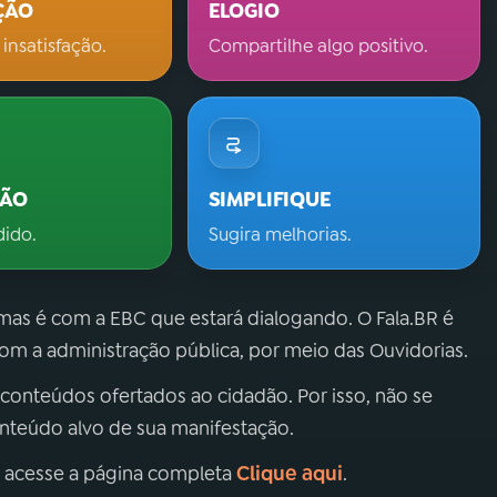
ÇÃO
ELOGIO
 insatisfação.
Compartilhe algo positivo.
ÇÃO
SIMPLIFIQUE
dido.
Sugira melhorias.
 mas é com a EBC que estará dialogando. O Fala.BR é
m a administração pública, por meio das Ouvidorias.
 conteúdos ofertados ao cidadão. Por isso, não se
onteúdo alvo de sua manifestação.
Clique aqui
, acesse a página completa
.