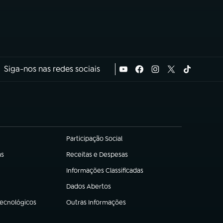
Siga-nos nas redes sociais
Participação Social
(abre em nova aba)
as
Receitas e Despesas
(abre em nova aba)
Informações Classificadas
(abre em nova aba)
Dados Abertos
(abre em nova aba)
Tecnológicos
Outras Informações
(abre em nova aba)