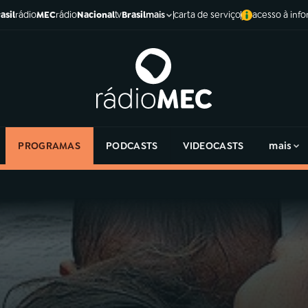
asil
rádio
MEC
rádio
Nacional
tv
Brasil
carta de serviço
acesso à inf
mais
PROGRAMAS
PODCASTS
VIDEOCASTS
mais