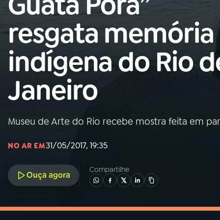
Guata Porã”
MEC
resgata memória
01
INÍCIO
indígena do Rio d
02
A RÁDIO
Janeiro
03
PROGRAMAÇÃO
Museu de Arte do Rio recebe mostra feita em par
04
PROGRAMAS
31/05/2017, 19:35
NO AR EM
05
PODCASTS
Compartilhe
Ouça agora
06
VIDEOCASTS