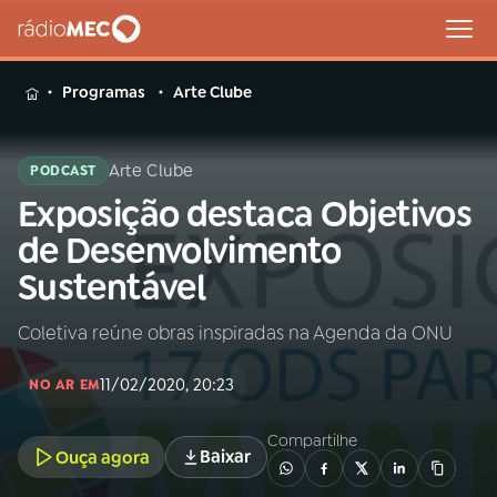
MENU
Programas
Arte Clube
Arte Clube
PODCAST
Exposição destaca Objetivos
Buscar
na
de Desenvolvimento
Rádio
Buscar
Sustentável
MEC
Coletiva reúne obras inspiradas na Agenda da ONU
Início
AO VIVO
11/02/2020, 20:23
NO AR EM
01
INÍCIO
Compartilhe
Baixar
Ouça agora
02
A RÁDIO