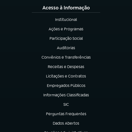
Acesso à Informação
Institucional
(abre em nova aba)
Ações e Programas
(abre em nova aba)
Participação Social
(abre em nova aba)
Auditorias
(abre em nova aba)
Convênios e Transferências
(abre em nova aba)
Receitas e Despesas
(abre em nova aba)
Licitações e Contratos
(abre em nova aba)
Empregados Públicos
(abre em nova aba)
Informações Classificadas
(abre em nova aba)
SIC
(abre em nova aba)
Perguntas Frequentes
(abre em nova aba)
Dados Abertos
(abre em nova aba)