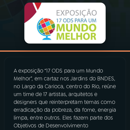
03
PROGRAMAÇÃO
04
PROGRAMAS
05
PODCASTS
A exposição “17 ODS para um Mundo
06
VIDEOCASTS
Melhor”, em cartaz nos Jardins do BNDES,
no Largo da Carioca, centro do Rio, reúne
07
ÚLTIMAS
um time de 17 artistas, arquitetos e
designers que reinterpretam temas como
erradicação da pobreza, da fome, energia
08
PRÊMIO RÁDIO MEC
limpa, entre outros. Eles fazem parte dos
Objetivos de Desenvolvimento
ACOMPANHE A RÁDIO MEC