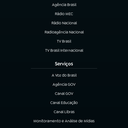
Agência Brasil
(abre em nova aba)
Rádio MEC
Rádio Nacional
(abre em nova aba)
Radioagência Nacional
(abre em nova aba)
TV Brasil
(abre em nova aba)
TV Brasil Internacional
(abre em nova aba)
Serviços
A Voz do Brasil
(abre em nova aba)
Agência GOV
(abre em nova aba)
Canal GOV
(abre em nova aba)
Canal Educação
(abre em nova aba)
Canal Libras
(abre em nova aba)
Monitoramento e Análise de Mídias
(abre em nova aba)