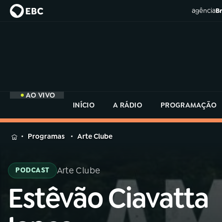
agência
Br
AO VIVO
INÍCIO
A RÁDIO
PROGRAMAÇÃO
MENU
Programas
Arte Clube
Buscar
na
Arte Clube
PODCAST
Rádio
Buscar
MEC
Estêvão Ciavatta
Buscar
na
Rádio
Início
AO VIVO