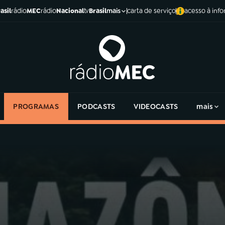
asil
rádio
MEC
rádio
Nacional
tv
Brasil
carta de serviço
acesso à inf
mais
PROGRAMAS
PODCASTS
VIDEOCASTS
mais