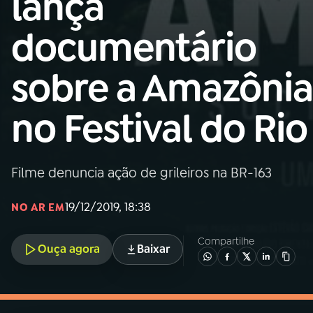
lança
MEC
documentário
01
INÍCIO
sobre a Amazônia
02
A RÁDIO
no Festival do Rio
03
PROGRAMAÇÃO
Filme denuncia ação de grileiros na BR-163
04
PROGRAMAS
19/12/2019, 18:38
NO AR EM
05
PODCASTS
Compartilhe
Ouça agora
Baixar
06
VIDEOCASTS