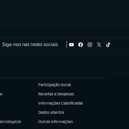
Siga-nos nas redes sociais
Participação Social
(abre em nova aba)
as
Receitas e Despesas
(abre em nova aba)
Informações Classificadas
(abre em nova aba)
Dados Abertos
(abre em nova aba)
Tecnológicos
Outras Informações
(abre em nova aba)