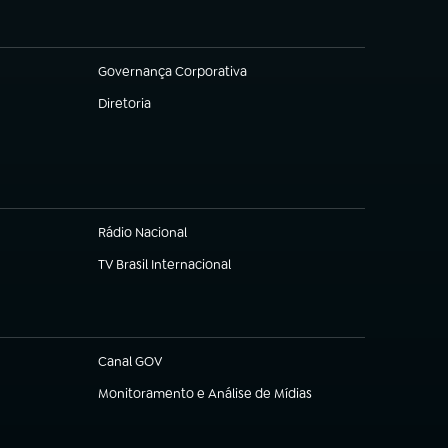
Governança Corporativa
(abre em nova aba)
Diretoria
(abre em nova aba)
Rádio Nacional
(abre em nova aba)
TV Brasil Internacional
(abre em nova aba)
Canal GOV
(abre em nova aba)
Monitoramento e Análise de Mídias
(abre em nova aba)