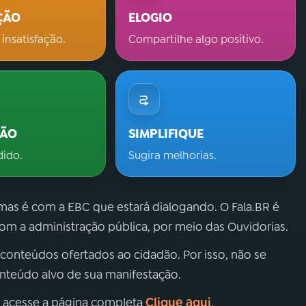
ÇÃO
ELOGIO
 insatisfação.
Compartilhe algo positivo.
ÇÃO
SIMPLIFIQUE
dido.
Sugira melhorias.
 mas é com a EBC que estará dialogando. O Fala.BR é
m a administração pública, por meio das Ouvidorias.
 conteúdos ofertados ao cidadão. Por isso, não se
onteúdo alvo de sua manifestação.
Clique aqui
, acesse a página completa
.