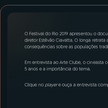
07
ÚLTIMAS
08
PRÊMIO RÁDIO MEC
O Festival do Rio 2019 apresentou o do
ACOMPANHE A RÁDIO MEC
diretor Estêvão Ciavatta. O longa retrata 
YouTube
Facebook
consequências sobre as populações tradi
Instagram
X
Em entrevista ao Arte Clube, o cineast
5 anos e a importância do tema.
TikTok
Clique no
player
e ouça a entrevista comp