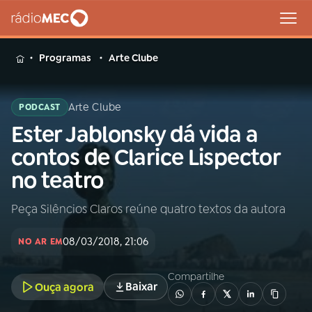
MENU
Programas
Arte Clube
Arte Clube
PODCAST
Ester Jablonsky dá vida a
Buscar
na
contos de Clarice Lispector
Rádio
Buscar
no teatro
MEC
Peça Silêncios Claros reúne quatro textos da autora
Início
AO VIVO
08/03/2018, 21:06
NO AR EM
01
INÍCIO
Compartilhe
Baixar
Ouça agora
02
A RÁDIO