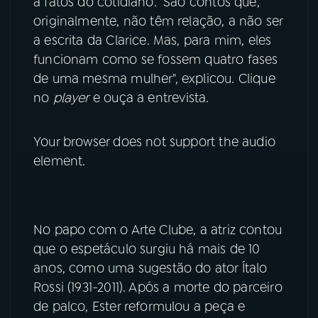
a fatos do cotidiano. "São contos que,
originalmente, não têm relação, a não ser
YouTube
Facebook
a escrita da Clarice. Mas, para mim, eles
funcionam como se fossem quatro fases
Instagram
X
de uma mesma mulher", explicou. Clique
no
player
e ouça a entrevista.
TikTok
Your browser does not support the audio
element.
No papo com o Arte Clube, a atriz contou
que o espetáculo surgiu há mais de 10
anos, como uma sugestão do ator Ítalo
Rossi (1931-2011). Após a morte do parceiro
de palco, Ester reformulou a peça e