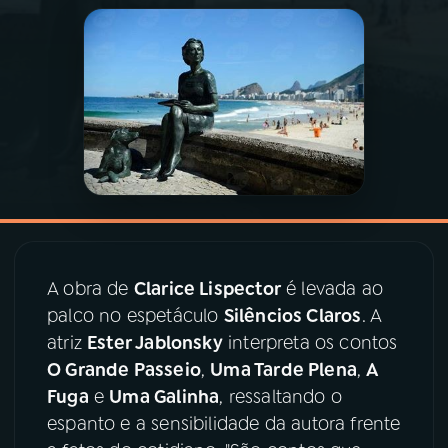
03
PROGRAMAÇÃO
04
PROGRAMAS
05
PODCASTS
06
VIDEOCASTS
A obra de
Clarice Lispector
é levada ao
07
ÚLTIMAS
palco no espetáculo
Silêncios Claros
. A
atriz
Ester Jablonsky
interpreta os contos
O Grande Passeio
,
Uma Tarde Plena
,
A
08
PRÊMIO RÁDIO MEC
Fuga
e
Uma Galinha
, ressaltando o
espanto e a sensibilidade da autora frente
ACOMPANHE A RÁDIO MEC