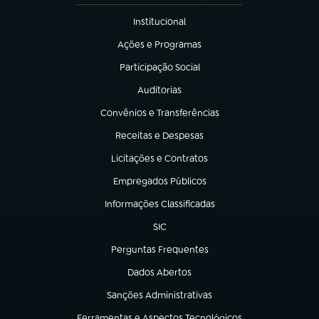
Institucional
(abre em nova aba)
Ações e Programas
(abre em nova aba)
Participação Social
(abre em nova aba)
Auditorias
(abre em nova aba)
Convênios e Transferências
(abre em nova aba)
Receitas e Despesas
(abre em nova aba)
Licitações e Contratos
(abre em nova aba)
Empregados Públicos
(abre em nova aba)
Informações Classificadas
(abre em nova aba)
SIC
(abre em nova aba)
Perguntas Frequentes
(abre em nova aba)
Dados Abertos
(abre em nova aba)
Sanções Administrativas
(abre em nova aba)
Ferramentas e Aspectos Tecnológicos