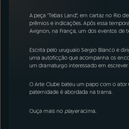
07
ÚLTIMAS
A peça "Tebas Land", em cartaz no Rio de 
08
PRÊMIO RÁDIO MEC
prêmios e indicações. Após essa temporad
Avignon, na França, um dos eventos de 
ACOMPANHE A RÁDIO MEC
Escrita pelo uruguaio Sergio Blanco e diri
YouTube
Facebook
uma autoficção que acompanha os encon
um dramaturgo interessado em escrever a
Instagram
X
TikTok
O Arte Clube bateu um papo com o ator 
paternidade é abordada na trama.
Ouça mais no
player
acima.