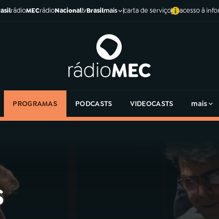
asil
rádio
MEC
rádio
Nacional
tv
Brasil
carta de serviço
acesso à inf
mais
PROGRAMAS
PODCASTS
VIDEOCASTS
mais
s