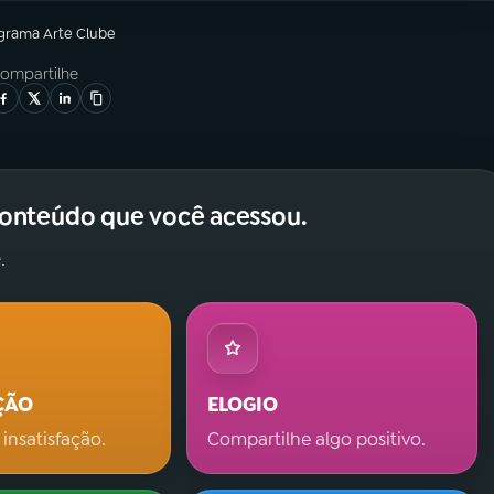
ograma
Arte Clube
ompartilhe
conteúdo que você acessou.
.
ÇÃO
ELOGIO
 insatisfação.
Compartilhe algo positivo.