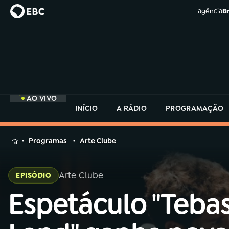
agência
Br
AO VIVO
INÍCIO
A RÁDIO
PROGRAMAÇÃO
MENU
Programas
Arte Clube
Buscar
na
Arte Clube
EPISÓDIO
Rádio
Buscar
MEC
Espetáculo "Teba
Buscar
na
Rádio
Início
AO VIVO