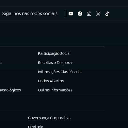
Siga-nos nas redes sociais
Participação Social
(abre em nova aba)
as
Receitas e Despesas
(abre em nova aba)
Informações Classificadas
(abre em nova aba)
Dados Abertos
(abre em nova aba)
Tecnológicos
Outras Informações
(abre em nova aba)
Governança Corporativa
(abre em nova aba)
Diretoria