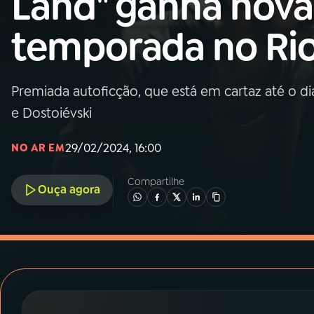
Land" ganha nova
MEC
temporada no Ri
01
INÍCIO
02
A RÁDIO
Premiada autoficção, que está em cartaz até o dia 
e Dostoiévski
03
PROGRAMAÇÃO
29/02/2024, 16:00
NO AR EM
04
PROGRAMAS
Compartilhe
Ouça agora
05
PODCASTS
06
VIDEOCASTS