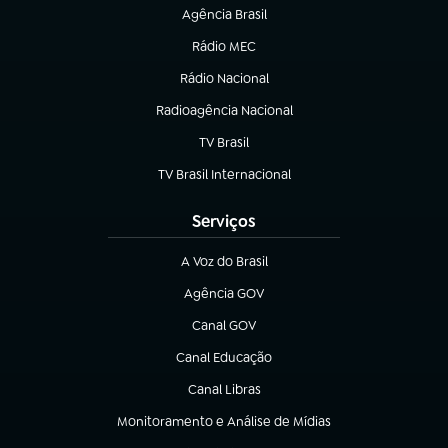
Agência Brasil
(abre em nova aba)
Rádio MEC
Rádio Nacional
(abre em nova aba)
Radioagência Nacional
(abre em nova aba)
TV Brasil
(abre em nova aba)
TV Brasil Internacional
(abre em nova aba)
Serviços
A Voz do Brasil
(abre em nova aba)
Agência GOV
(abre em nova aba)
Canal GOV
(abre em nova aba)
Canal Educação
(abre em nova aba)
Canal Libras
(abre em nova aba)
Monitoramento e Análise de Mídias
(abre em nova aba)