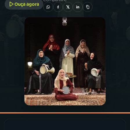
Ouça agora
03
PROGRAMAÇÃO
04
PROGRAMAS
05
PODCASTS
06
VIDEOCASTS
07
ÚLTIMAS
08
PRÊMIO RÁDIO MEC
ACOMPANHE A RÁDIO MEC