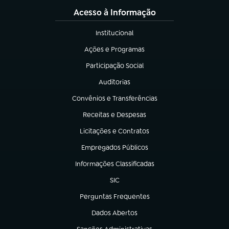
Acesso à Informação
Institucional
(abre em nova aba)
Ações e Programas
(abre em nova aba)
Participação Social
(abre em nova aba)
Auditorias
(abre em nova aba)
Convênios e Transferências
(abre em nova aba)
Receitas e Despesas
(abre em nova aba)
Licitações e Contratos
(abre em nova aba)
Empregados Públicos
(abre em nova aba)
Informações Classificadas
(abre em nova aba)
SIC
(abre em nova aba)
Perguntas Frequentes
(abre em nova aba)
Dados Abertos
(abre em nova aba)