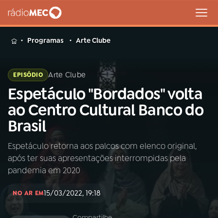
MENU
Programas
Arte Clube
Arte Clube
EPISÓDIO
Espetáculo "Bordados" volta
Buscar
na
ao Centro Cultural Banco do
Rádio
Buscar
Brasil
MEC
Espetáculo retorna aos palcos com elenco original,
Início
AO VIVO
após ter suas apresentações interrompidas pela
pandemia em 2020
01
INÍCIO
15/03/2022, 19:18
NO AR EM
02
A RÁDIO
Compartilhe