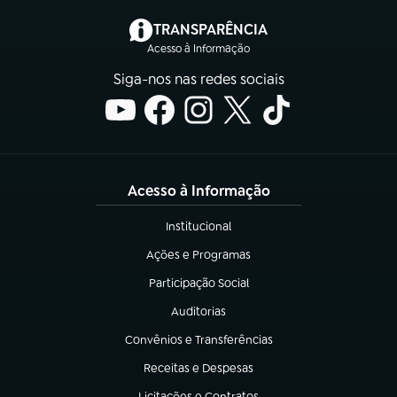
(abre em nova aba)
TRANSPARÊNCIA
Acesso à Informação
Siga-nos nas redes sociais
Acesso à Informação
Institucional
(abre em nova aba)
Ações e Programas
(abre em nova aba)
Participação Social
(abre em nova aba)
Auditorias
(abre em nova aba)
Convênios e Transferências
(abre em nova aba)
Receitas e Despesas
(abre em nova aba)
Licitações e Contratos