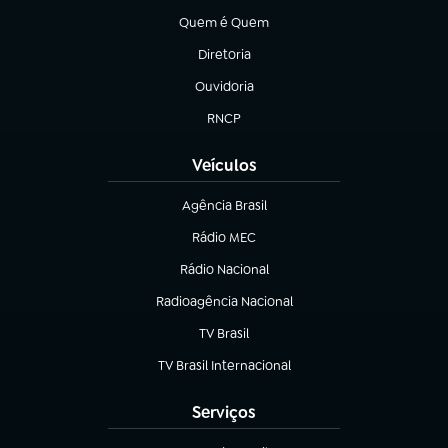
Quem é Quem
(abre em nova aba)
Diretoria
(abre em nova aba)
Ouvidoria
(abre em nova aba)
RNCP
(abre em nova aba)
Veículos
Agência Brasil
(abre em nova aba)
Rádio MEC
Rádio Nacional
(abre em nova aba)
Radioagência Nacional
(abre em nova aba)
TV Brasil
(abre em nova aba)
TV Brasil Internacional
(abre em nova aba)
Serviços