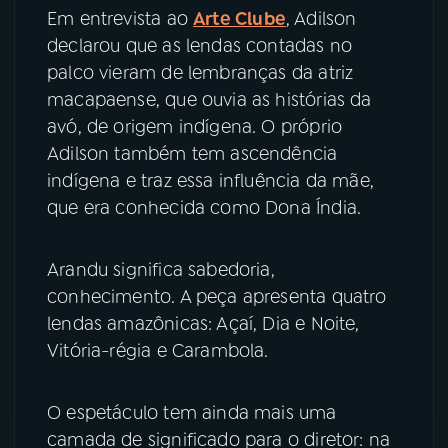
Em entrevista ao
Arte Clube
, Adilson
declarou que as lendas contadas no
YouTube
Facebook
palco vieram de lembranças da atriz
Instagram
X
macapaense, que ouvia as histórias da
avó, de origem indígena. O próprio
TikTok
Adilson também tem ascendência
indígena e traz essa influência da mãe,
que era conhecida como Dona Índia.
Arandu significa sabedoria,
conhecimento. A peça apresenta quatro
lendas amazônicas: Açaí, Dia e Noite,
Vitória-régia e Carambola.
O espetáculo tem ainda mais uma
camada de significado para o diretor: na