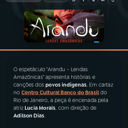
03
PROGRAMAÇÃO
04
PROGRAMAS
05
PODCASTS
O​ espetáculo "​​Arandu – Lendas
06
VIDEOCASTS
Amazônicas​" apresenta histórias e
canções dos
povos indígenas
. Em cartaz
07
ÚLTIMAS
no
Centro Cultural Banco do Brasil
do
Rio de Janeiro, a peça é encenada pela
atriz
Lucia Morais
, com direção de
08
PRÊMIO RÁDIO MEC
Adilson Dias
.
ACOMPANHE A RÁDIO MEC