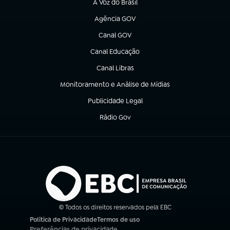
A Voz do Brasil
(abre em nova aba)
Agência GOV
(abre em nova aba)
Canal GOV
(abre em nova aba)
Canal Educação
(abre em nova aba)
Canal Libras
(abre em nova aba)
Monitoramento e Análise de Mídias
(abre em nova aba)
Publicidade Legal
(abre em nova aba)
Rádio Gov
(abre em nova aba)
© Todos os direitos reservados pela EBC
Política de Privacidade
Termos de uso
(abre em nova aba)
(abre em nova aba)
Preferências de privacidade