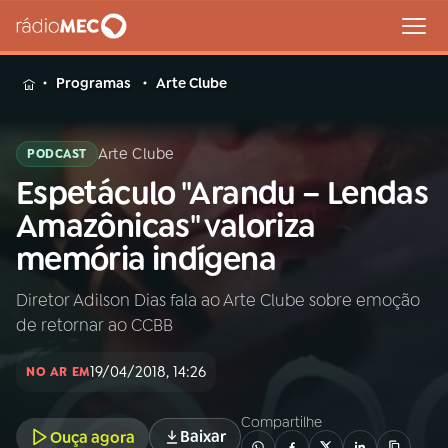
MENU
Programas
Arte Clube
Arte Clube
PODCAST
Espetáculo ​​"Arandu – Lendas
Buscar
na
Amazônicas​" valoriza
Rádio
Buscar
memória indígena
MEC
Diretor Adilson Dias fala ao Arte Clube sobre emoção
Início
AO VIVO
de retornar ao CCBB
01
INÍCIO
19/04/2018, 14:26
NO AR EM
Compartilhe
02
A RÁDIO
Baixar
Ouça agora