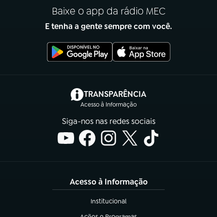
Baixe o app da rádio MEC
E tenha a gente sempre com você.
(abre em nova aba)
TRANSPARÊNCIA
Acesso à Informação
Siga-nos nas redes sociais
Acesso à Informação
Institucional
(abre em nova aba)
Ações e Programas