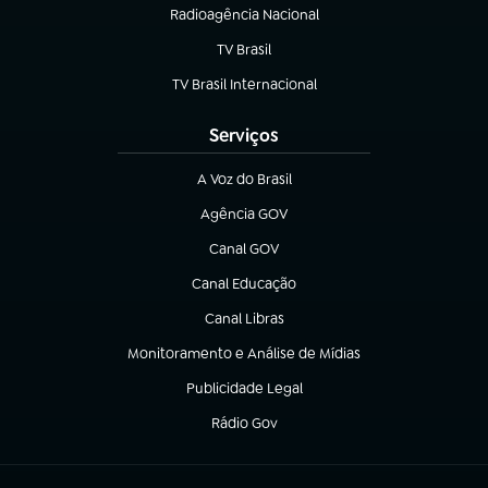
Radioagência Nacional
(abre em nova aba)
TV Brasil
(abre em nova aba)
TV Brasil Internacional
(abre em nova aba)
Serviços
A Voz do Brasil
(abre em nova aba)
Agência GOV
(abre em nova aba)
Canal GOV
(abre em nova aba)
Canal Educação
(abre em nova aba)
Canal Libras
(abre em nova aba)
Monitoramento e Análise de Mídias
(abre em nova aba)
Publicidade Legal
(abre em nova aba)
Rádio Gov
(abre em nova aba)