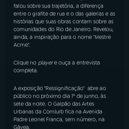
falou sobre sua trajetória, a diferença
YouTube
Facebook
entre o grafite de rua e o das galerias e as
histórias que suas obras contam sobre as
Instagram
X
comunidades do Rio de Janeiro. Revelou,
ainda, a inspiração para o nome "Mestre
TikTok
Acme".
Clique no
player
e ouça a entrevista
completa.
A exposição "Ressignificação" abre ao
público no próximo dia 1º de junho, às
sete da noite. O Galpão das Artes
Urbanas da Comlurb fica na Avenida
Padre Leonel Franca, sem número, na
Gávea.