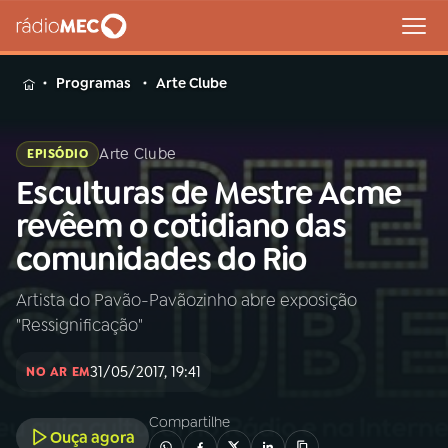
MENU
Programas
Arte Clube
Arte Clube
EPISÓDIO
Esculturas de Mestre Acme
Buscar
na
revêem o cotidiano das
Rádio
Buscar
comunidades do Rio
MEC
Artista do Pavão-Pavãozinho abre exposição
Início
AO VIVO
"Ressignificação"
01
INÍCIO
31/05/2017, 19:41
NO AR EM
Compartilhe
02
A RÁDIO
Ouça agora