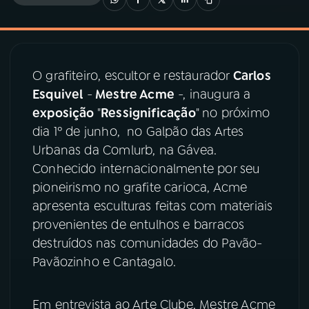
03
PROGRAMAÇÃO
O grafiteiro, escultor e restaurador
Carlos
04
PROGRAMAS
Esquivel
-
Mestre Acme
-, inaugura a
exposição
"
Ressignificação
" no próximo
05
PODCASTS
dia 1º de junho, no Galpão das Artes
Urbanas da Comlurb, na Gávea.
Conhecido internacionalmente por seu
06
VIDEOCASTS
pioneirismo no grafite carioca, Acme
apresenta esculturas feitas com materiais
07
ÚLTIMAS
provenientes de entulhos e barracos
destruídos nas comunidades do Pavão-
Pavãozinho e Cantagalo.
08
PRÊMIO RÁDIO MEC
Em entrevista ao Arte Clube, Mestre Acme
ACOMPANHE A RÁDIO MEC