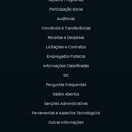
(abre em nova aba)
Participação Social
(abre em nova aba)
Auditorias
(abre em nova aba)
Convênios e Transferências
(abre em nova aba)
Receitas e Despesas
(abre em nova aba)
Licitações e Contratos
(abre em nova aba)
Empregados Públicos
(abre em nova aba)
Informações Classificadas
(abre em nova aba)
SIC
(abre em nova aba)
Perguntas Frequentes
(abre em nova aba)
Dados Abertos
(abre em nova aba)
Sanções Administrativas
(abre em nova aba)
Ferramentas e Aspectos Tecnológicos
(abre em nova aba)
Outras Informações
(abre em nova aba)