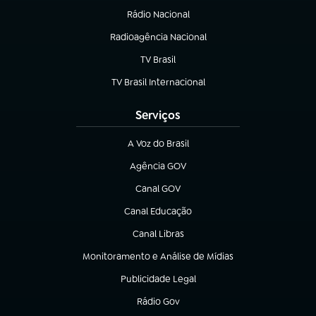
Rádio Nacional
(abre em nova aba)
Radioagência Nacional
(abre em nova aba)
TV Brasil
(abre em nova aba)
TV Brasil Internacional
(abre em nova aba)
Serviços
A Voz do Brasil
(abre em nova aba)
Agência GOV
(abre em nova aba)
Canal GOV
(abre em nova aba)
Canal Educação
(abre em nova aba)
Canal Libras
(abre em nova aba)
Monitoramento e Análise de Mídias
(abre em nova aba)
Publicidade Legal
(abre em nova aba)
Rádio Gov
(abre em nova aba)