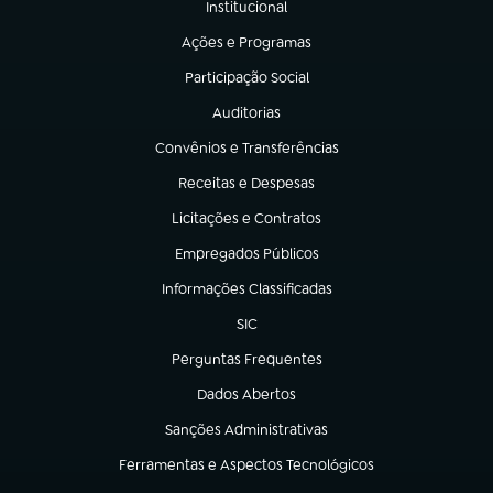
Institucional
(abre em nova aba)
Ações e Programas
(abre em nova aba)
Participação Social
(abre em nova aba)
Auditorias
(abre em nova aba)
Convênios e Transferências
(abre em nova aba)
Receitas e Despesas
(abre em nova aba)
Licitações e Contratos
(abre em nova aba)
Empregados Públicos
(abre em nova aba)
Informações Classificadas
(abre em nova aba)
SIC
(abre em nova aba)
Perguntas Frequentes
(abre em nova aba)
Dados Abertos
(abre em nova aba)
Sanções Administrativas
(abre em nova aba)
Ferramentas e Aspectos Tecnológicos
(abre em nova aba)