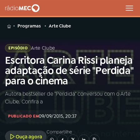
MENU
Programas
Arte Clube
Arte Clube
EPISÓDIO
Escritora Carina Rissi planeja
Buscar
na
adaptação de série "Perdida"
Rádio
Buscar
para o cinema
MEC
Autora bestseller de "Perdida" conversou com o Arte
Início
AO VIVO
Clube. Confira a
01
INÍCIO
09/09/2015, 20:37
PUBLICADO EM
Compartilhe
02
A RÁDIO
Ouça agora