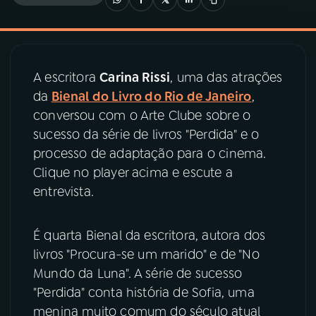
03
PROGRAMAÇÃO
A escritora
Carina Rissi
, uma das atrações
04
PROGRAMAS
da
Bienal do Livro do Rio de Janeiro
,
conversou com o Arte Clube sobre o
05
PODCASTS
sucesso da série de livros "Perdida" e o
processo de adaptação para o cinema.
Clique no player acima e escute a
06
VIDEOCASTS
entrevista.
07
ÚLTIMAS
É quarta Bienal da escritora, autora dos
livros "Procura-se um marido" e de "No
08
PRÊMIO RÁDIO MEC
Mundo da Luna". A série de sucesso
"Perdida" conta história de Sofia, uma
menina muito comum do século atual
ACOMPANHE A RÁDIO MEC