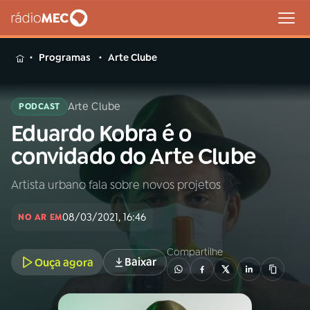
MENU
Programas
Arte Clube
Arte Clube
PODCAST
Eduardo Kobra é o
Buscar
na
convidado do Arte Clube
Rádio
Buscar
MEC
Artista urbano fala sobre novos projetos
Início
AO VIVO
08/03/2021, 16:46
NO AR EM
01
INÍCIO
Compartilhe
Baixar
Ouça agora
02
A RÁDIO