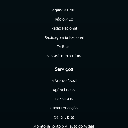
Agência Brasil
(abre em nova aba)
Rádio MEC
Rádio Nacional
(abre em nova aba)
Radioagência Nacional
(abre em nova aba)
TV Brasil
(abre em nova aba)
TV Brasil Internacional
(abre em nova aba)
Serviços
A Voz do Brasil
(abre em nova aba)
Agência GOV
(abre em nova aba)
Canal GOV
(abre em nova aba)
Canal Educação
(abre em nova aba)
Canal Libras
(abre em nova aba)
Monitoramento e Análise de Mídias