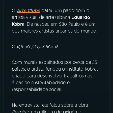
O
Arte Clube
bateu um papo com o
YouTube
Facebook
artista visual de arte urbana
Eduardo
Kobra
. Ele nasceu em São Paulo e é um
Instagram
X
dos maiores artistas urbanos do mundo.
TikTok
Ouça no
player
acima.
Com murais espalhados por cerca de 35
países, o artista fundou o Instituto Kobra,
criado para desenvolver trabalhos nas
áreas de sustentabilidade e
responsabilidade social.
Na entrevista, ele falou sobre a obra
Respirar,
um cilindro de oxigênio