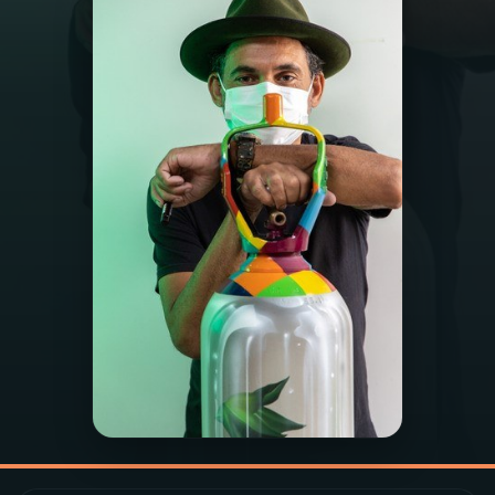
03
PROGRAMAÇÃO
04
PROGRAMAS
05
PODCASTS
06
VIDEOCASTS
07
ÚLTIMAS
08
PRÊMIO RÁDIO MEC
ACOMPANHE A RÁDIO MEC