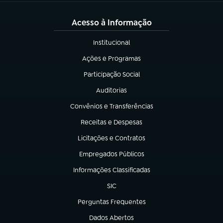
Acesso à Informação
Institucional
(abre em nova aba)
Ações e Programas
(abre em nova aba)
Participação Social
(abre em nova aba)
Auditorias
(abre em nova aba)
Convênios e Transferências
(abre em nova aba)
Receitas e Despesas
(abre em nova aba)
Licitações e Contratos
(abre em nova aba)
Empregados Públicos
(abre em nova aba)
Informações Classificadas
(abre em nova aba)
SIC
(abre em nova aba)
Perguntas Frequentes
(abre em nova aba)
Dados Abertos
(abre em nova aba)