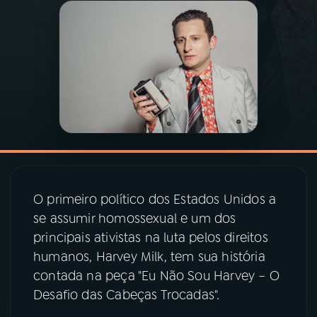
03
PROGRAMAÇÃO
04
PROGRAMAS
05
PODCASTS
06
VIDEOCASTS
O primeiro político dos Estados Unidos a
se assumir homossexual e um dos
07
ÚLTIMAS
principais ativistas na luta pelos direitos
humanos, Harvey Milk, tem sua história
08
PRÊMIO RÁDIO MEC
contada na peça "Eu Não Sou Harvey – O
Desafio das Cabeças Trocadas".
ACOMPANHE A RÁDIO MEC