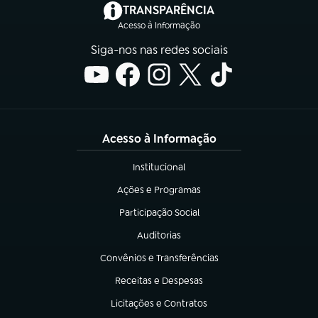
(abre em nova aba)
TRANSPARÊNCIA
Acesso à Informação
Siga-nos nas redes sociais
Acesso à Informação
Institucional
(abre em nova aba)
Ações e Programas
(abre em nova aba)
Participação Social
(abre em nova aba)
Auditorias
(abre em nova aba)
Convênios e Transferências
(abre em nova aba)
Receitas e Despesas
(abre em nova aba)
Licitações e Contratos
(abre em nova aba)