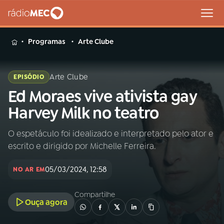
MENU
Programas
Arte Clube
Arte Clube
EPISÓDIO
Ed Moraes vive ativista gay
Buscar
na
Harvey Milk no teatro
Rádio
Buscar
MEC
O espetáculo foi idealizado e interpretado pelo ator e
escrito e dirigido por Michelle Ferreira.
Início
AO VIVO
05/03/2024, 12:58
NO AR EM
01
INÍCIO
Compartilhe
Ouça agora
02
A RÁDIO