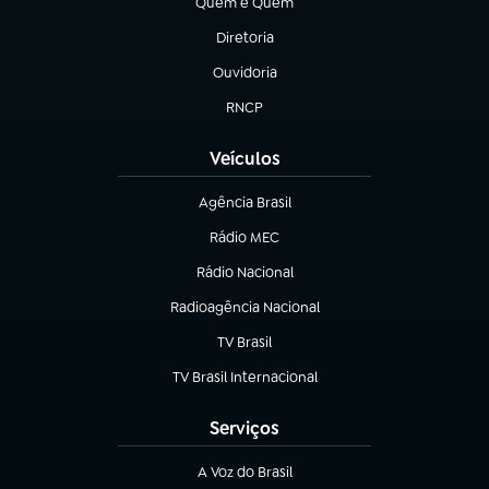
Quem é Quem
(abre em nova aba)
Diretoria
(abre em nova aba)
Ouvidoria
(abre em nova aba)
RNCP
(abre em nova aba)
Veículos
Agência Brasil
(abre em nova aba)
Rádio MEC
Rádio Nacional
(abre em nova aba)
Radioagência Nacional
(abre em nova aba)
TV Brasil
(abre em nova aba)
TV Brasil Internacional
(abre em nova aba)
Serviços
A Voz do Brasil
(abre em nova aba)