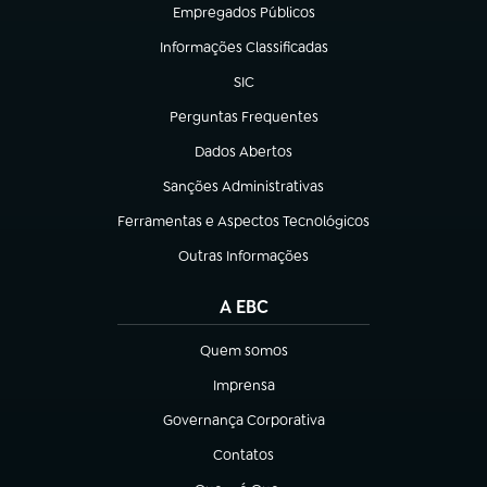
Empregados Públicos
(abre em nova aba)
Informações Classificadas
(abre em nova aba)
SIC
(abre em nova aba)
Perguntas Frequentes
(abre em nova aba)
Dados Abertos
(abre em nova aba)
Sanções Administrativas
(abre em nova aba)
Ferramentas e Aspectos Tecnológicos
(abre em nova aba)
Outras Informações
(abre em nova aba)
A EBC
Quem somos
(abre em nova aba)
Imprensa
(abre em nova aba)
Governança Corporativa
(abre em nova aba)
Contatos
(abre em nova aba)