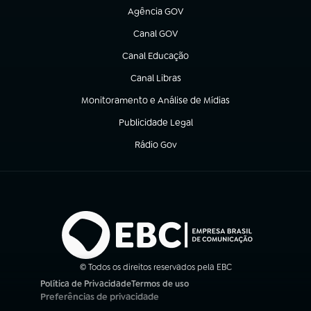
Agência GOV
(abre em nova aba)
Canal GOV
(abre em nova aba)
Canal Educação
(abre em nova aba)
Canal Libras
(abre em nova aba)
Monitoramento e Análise de Mídias
(abre em nova aba)
Publicidade Legal
(abre em nova aba)
Rádio Gov
(abre em nova aba)
© Todos os direitos reservados pela EBC
Política de Privacidade
Termos de uso
(abre em nova aba)
(abre em nova aba)
Preferências de privacidade