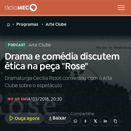
MENU
Programas
Arte Clube
Arte Clube
PODCAST
Drama e comédia discutem
Buscar
na
ética na peça "Rose"
Rádio
Buscar
MEC
Dramaturga Cecília Ripoll conversou com o Arte
Clube sobre o espetáculo
Início
AO VIVO
14/03/2018, 20:30
NO AR EM
01
INÍCIO
Compartilhe
Baixar
Ouça agora
02
A RÁDIO