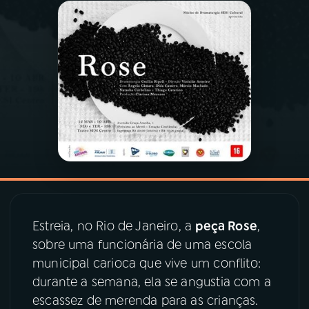
03
PROGRAMAÇÃO
04
PROGRAMAS
05
PODCASTS
06
VIDEOCASTS
07
ÚLTIMAS
Estreia, no Rio de Janeiro, a
peça Rose
,
sobre uma funcionária de uma escola
08
PRÊMIO RÁDIO MEC
municipal carioca que vive um conflito:
durante a semana, ela se angustia com a
escassez de merenda para as crianças.
ACOMPANHE A RÁDIO MEC