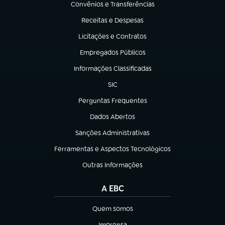
Convênios e Transferências
(abre em nova aba)
Receitas e Despesas
(abre em nova aba)
Licitações e Contratos
(abre em nova aba)
Empregados Públicos
(abre em nova aba)
Informações Classificadas
(abre em nova aba)
SIC
(abre em nova aba)
Perguntas Frequentes
(abre em nova aba)
Dados Abertos
(abre em nova aba)
Sanções Administrativas
(abre em nova aba)
Ferramentas e Aspectos Tecnológicos
(abre em nova aba)
Outras Informações
(abre em nova aba)
A EBC
Quem somos
(abre em nova aba)
Imprensa