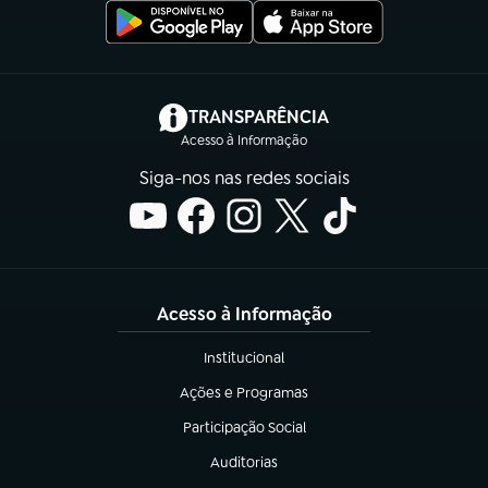
(abre em nova aba)
TRANSPARÊNCIA
Acesso à Informação
Siga-nos nas redes sociais
Acesso à Informação
Institucional
(abre em nova aba)
Ações e Programas
(abre em nova aba)
Participação Social
(abre em nova aba)
Auditorias
(abre em nova aba)