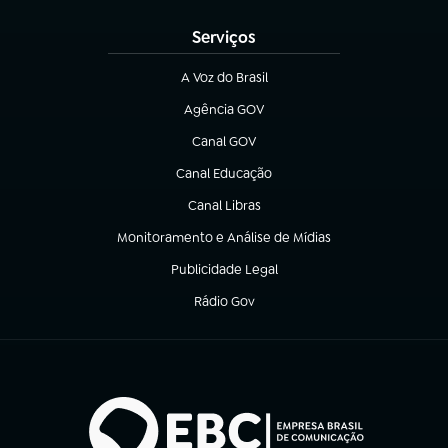
Serviços
A Voz do Brasil
(abre em nova aba)
Agência GOV
(abre em nova aba)
Canal GOV
(abre em nova aba)
Canal Educação
(abre em nova aba)
Canal Libras
(abre em nova aba)
Monitoramento e Análise de Mídias
(abre em nova aba)
Publicidade Legal
(abre em nova aba)
Rádio Gov
(abre em nova aba)