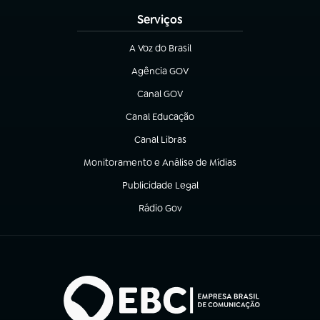
Serviços
A Voz do Brasil
(abre em nova aba)
Agência GOV
(abre em nova aba)
Canal GOV
(abre em nova aba)
Canal Educação
(abre em nova aba)
Canal Libras
(abre em nova aba)
Monitoramento e Análise de Mídias
(abre em nova aba)
Publicidade Legal
(abre em nova aba)
Rádio Gov
(abre em nova aba)