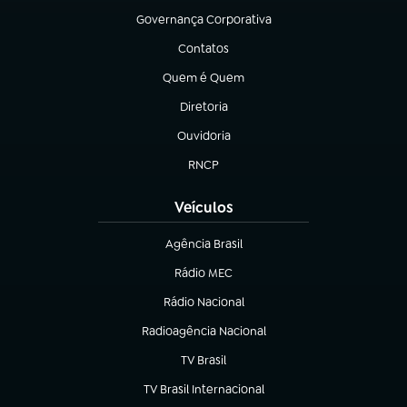
Governança Corporativa
(abre em nova aba)
Contatos
(abre em nova aba)
Quem é Quem
(abre em nova aba)
Diretoria
(abre em nova aba)
Ouvidoria
(abre em nova aba)
RNCP
(abre em nova aba)
Veículos
Agência Brasil
(abre em nova aba)
Rádio MEC
Rádio Nacional
(abre em nova aba)
Radioagência Nacional
(abre em nova aba)
TV Brasil
(abre em nova aba)
TV Brasil Internacional
(abre em nova aba)