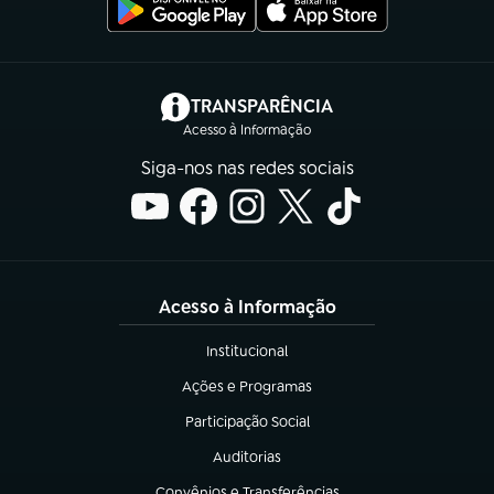
(abre em nova aba)
TRANSPARÊNCIA
Acesso à Informação
Siga-nos nas redes sociais
Acesso à Informação
Institucional
(abre em nova aba)
Ações e Programas
(abre em nova aba)
Participação Social
(abre em nova aba)
Auditorias
(abre em nova aba)
Convênios e Transferências