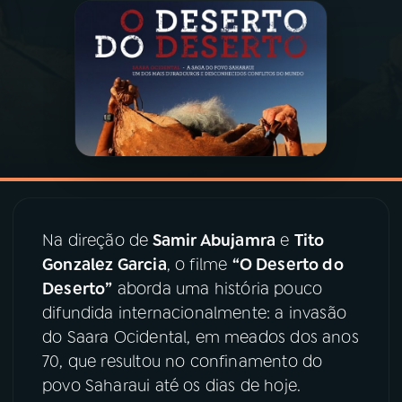
03
PROGRAMAÇÃO
04
PROGRAMAS
05
PODCASTS
06
VIDEOCASTS
Na direção de
Samir Abujamra
e
Tito
Gonzalez Garcia
, o filme
“O Deserto do
07
ÚLTIMAS
Deserto”
aborda uma história pouco
difundida internacionalmente: a invasão
do Saara Ocidental, em meados dos anos
08
PRÊMIO RÁDIO MEC
70, que resultou no confinamento do
povo Saharaui até os dias de hoje.
ACOMPANHE A RÁDIO MEC