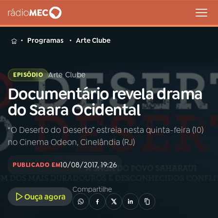
MENU
Programas
Arte Clube
Arte Clube
EPISÓDIO
Documentário revela drama
Buscar
na
do Saara Ocidental
Rádio
Buscar
MEC
“O Deserto do Deserto” estreia nesta quinta-feira (10)
no Cinema Odeon, Cinelândia (RJ)
Início
AO VIVO
10/08/2017, 19:26
PUBLICADO EM
01
INÍCIO
Compartilhe
Ouça agora
02
A RÁDIO