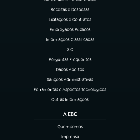
(abre em nova aba)
Receitas e Despesas
(abre em nova aba)
Licitações e Contratos
(abre em nova aba)
Empregados Públicos
(abre em nova aba)
Informações Classificadas
(abre em nova aba)
SIC
(abre em nova aba)
Perguntas Frequentes
(abre em nova aba)
Dados Abertos
(abre em nova aba)
Sanções Administrativas
(abre em nova aba)
Ferramentas e Aspectos Tecnológicos
(abre em nova aba)
Outras Informações
(abre em nova aba)
A EBC
Quem somos
(abre em nova aba)
Imprensa
(abre em nova aba)