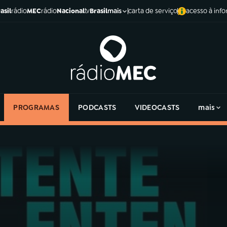
asil
rádio
MEC
rádio
Nacional
tv
Brasil
carta de serviço
acesso à inf
mais
PROGRAMAS
PODCASTS
VIDEOCASTS
mais