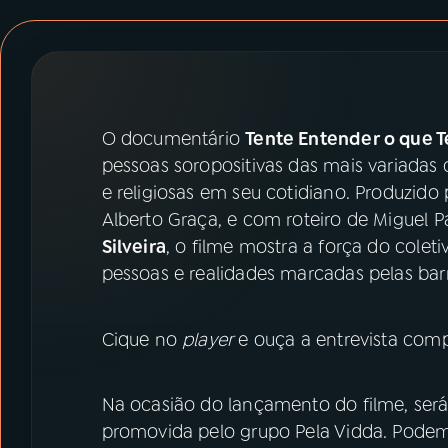
07
ÚLTIMAS
08
PRÊMIO RÁDIO MEC
O documentário
Tente Entender o que T
ACOMPANHE A RÁDIO MEC
pessoas soropositivas das mais variadas c
YouTube
Facebook
e religiosas em seu cotidiano. Produzido
Alberto Graça, e com roteiro de Miguel 
Instagram
X
Silveira
, o filme mostra a força do colet
pessoas e realidades marcadas pelas bar
TikTok
Cique no
player
e ouça a entrevista comp
Na ocasião do lançamento do filme, ser
promovida pelo grupo Pela Vidda. Podem