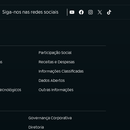
Siga-nos nas redes sociais
Participação Social
(abre em nova aba)
as
Receitas e Despesas
(abre em nova aba)
Informações Classificadas
(abre em nova aba)
Dados Abertos
(abre em nova aba)
Tecnológicos
Outras Informações
(abre em nova aba)
Governança Corporativa
(abre em nova aba)
Diretoria
(abre em nova aba)