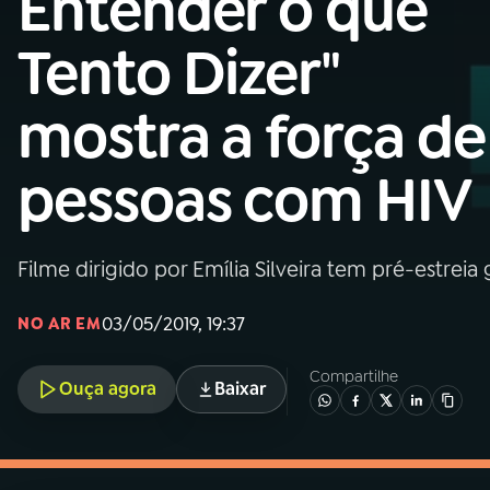
Entender o que
MEC
Tento Dizer"
01
INÍCIO
mostra a força de
02
A RÁDIO
pessoas com HIV
03
PROGRAMAÇÃO
Filme dirigido por Emília Silveira tem pré-estreia 
04
PROGRAMAS
03/05/2019, 19:37
NO AR EM
05
PODCASTS
Compartilhe
Ouça agora
Baixar
06
VIDEOCASTS