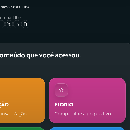
grama
Arte Clube
ompartilhe
conteúdo que você acessou.
.
ÇÃO
ELOGIO
 insatisfação.
Compartilhe algo positivo.