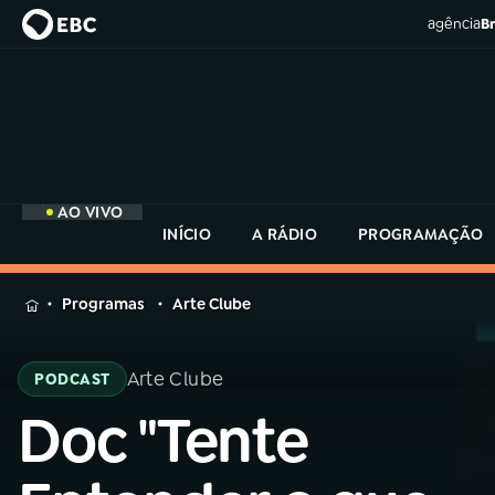
agência
Br
AO VIVO
INÍCIO
A RÁDIO
PROGRAMAÇÃO
MENU
Programas
Arte Clube
Buscar
na
Arte Clube
PODCAST
Rádio
Buscar
MEC
Doc "Tente
Buscar
na
Rádio
Início
AO VIVO