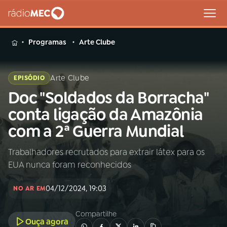
MENU
Programas
Arte Clube
Arte Clube
EPISÓDIO
Doc "Soldados da Borracha"
Buscar
na
conta ligação da Amazônia
Rádio
Buscar
com a 2ª Guerra Mundial
MEC
Trabalhadores recrutados para extrair látex para os
Início
AO VIVO
EUA nunca foram reconhecidos
01
INÍCIO
04/12/2024, 19:03
NO AR EM
Compartilhe
02
A RÁDIO
Ouça agora