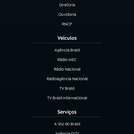
Diretoria
(abre em nova aba)
Ouvidoria
(abre em nova aba)
RNCP
(abre em nova aba)
Veículos
Agência Brasil
(abre em nova aba)
Rádio MEC
Rádio Nacional
(abre em nova aba)
Radioagência Nacional
(abre em nova aba)
TV Brasil
(abre em nova aba)
TV Brasil Internacional
(abre em nova aba)
Serviços
A Voz do Brasil
(abre em nova aba)
Agência GOV