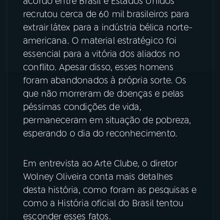
acordo entre Brasil e Estados Unidos
recrutou cerca de 60 mil brasileiros para
YouTube
Facebook
extrair látex para a indústria bélica norte-
americana. O material estratégico foi
Instagram
X
essencial para a vitória dos aliados no
conflito. Apesar disso, esses homens
TikTok
foram abandonados à própria sorte. Os
que não morreram de doenças e pelas
péssimas condições de vida,
permaneceram em situação de pobreza,
esperando o dia do reconhecimento.
Em entrevista ao Arte Clube, o diretor
Wolney Oliveira conta mais detalhes
desta história, como foram as pesquisas e
como a História oficial do Brasil tentou
esconder esses fatos.