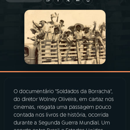
03
PROGRAMAÇÃO
04
PROGRAMAS
05
PODCASTS
06
VIDEOCASTS
O documentário "Soldados da Borracha",
07
ÚLTIMAS
do diretor Wolney Oliveira, em cartaz nos
cinemas, resgata uma passagem pouco
08
PRÊMIO RÁDIO MEC
contada nos livros de história, ocorrida
durante a Segunda Guerra Mundial. Um
ACOMPANHE A RÁDIO MEC