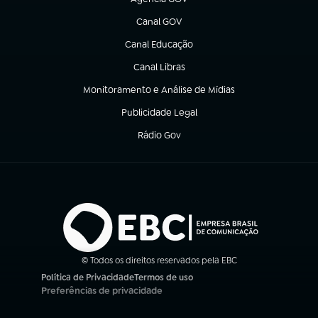
(abre em nova aba)
Canal GOV
(abre em nova aba)
Canal Educação
(abre em nova aba)
Canal Libras
(abre em nova aba)
Monitoramento e Análise de Mídias
(abre em nova aba)
Publicidade Legal
(abre em nova aba)
Rádio Gov
(abre em nova aba)
© Todos os direitos reservados pela EBC
Política de Privacidade
Termos de uso
(abre em nova aba)
(abre em nova aba)
Preferências de privacidade