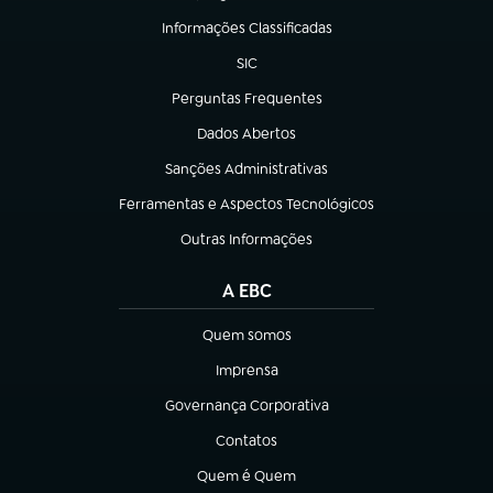
Informações Classificadas
(abre em nova aba)
SIC
(abre em nova aba)
Perguntas Frequentes
(abre em nova aba)
Dados Abertos
(abre em nova aba)
Sanções Administrativas
(abre em nova aba)
Ferramentas e Aspectos Tecnológicos
(abre em nova aba)
Outras Informações
(abre em nova aba)
A EBC
Quem somos
(abre em nova aba)
Imprensa
(abre em nova aba)
Governança Corporativa
(abre em nova aba)
Contatos
(abre em nova aba)
Quem é Quem
(abre em nova aba)