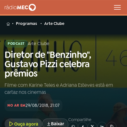
MENU
Programas
Arte Clube
Arte Clube
PODCAST
Diretor de "Benzinho",
Buscar
na
Gustavo Pizzi celebra
Rádio
Buscar
prêmios
MEC
Filme com Karine Teles e Adriana Esteves está em
Início
AO VIVO
cartaz nos cinemas
01
INÍCIO
29/08/2018, 21:07
NO AR EM
Compartilhe
02
A RÁDIO
Baixar
Ouça agora