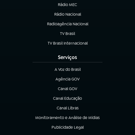
Rádio MEC
Rádio Nacional
(abre em nova aba)
Radioagência Nacional
(abre em nova aba)
TV Brasil
(abre em nova aba)
TV Brasil Internacional
(abre em nova aba)
Serviços
A Voz do Brasil
(abre em nova aba)
Agência GOV
(abre em nova aba)
Canal GOV
(abre em nova aba)
Canal Educação
(abre em nova aba)
Canal Libras
(abre em nova aba)
Monitoramento e Análise de Mídias
(abre em nova aba)
Publicidade Legal
(abre em nova aba)