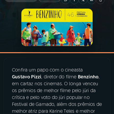
03
PROGRAMAÇÃO
04
PROGRAMAS
05
PODCASTS
06
VIDEOCASTS
Confira um papo com o cineasta
Gustavo Pizzi
, diretor do filme
Benzinho
,
07
ÚLTIMAS
em cartaz nos cinemas. O longa venceu
os prêmios de melhor filme pelo júri da
08
PRÊMIO RÁDIO MEC
crítica e pelo voto do júri popular no
Festival de Gamado, além dos prêmios de
melhor atriz para Karine Teles e melhor
ACOMPANHE A RÁDIO MEC