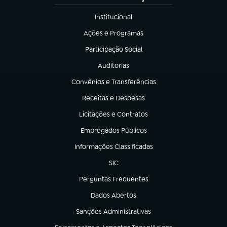
Institucional
(abre em nova aba)
Ações e Programas
(abre em nova aba)
Participação Social
(abre em nova aba)
Auditorias
(abre em nova aba)
Convênios e Transferências
(abre em nova aba)
Receitas e Despesas
(abre em nova aba)
Licitações e Contratos
(abre em nova aba)
Empregados Públicos
(abre em nova aba)
Informações Classificadas
(abre em nova aba)
SIC
(abre em nova aba)
Perguntas Frequentes
(abre em nova aba)
Dados Abertos
(abre em nova aba)
Sanções Administrativas
(abre em nova aba)