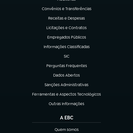
(abre em nova aba)
Convênios e Transferências
(abre em nova aba)
Receitas e Despesas
(abre em nova aba)
Licitações e Contratos
(abre em nova aba)
Empregados Públicos
(abre em nova aba)
Informações Classificadas
(abre em nova aba)
SIC
(abre em nova aba)
Perguntas Frequentes
(abre em nova aba)
Dados Abertos
(abre em nova aba)
Sanções Administrativas
(abre em nova aba)
Ferramentas e Aspectos Tecnológicos
(abre em nova aba)
Outras Informações
(abre em nova aba)
A EBC
Quem somos
(abre em nova aba)