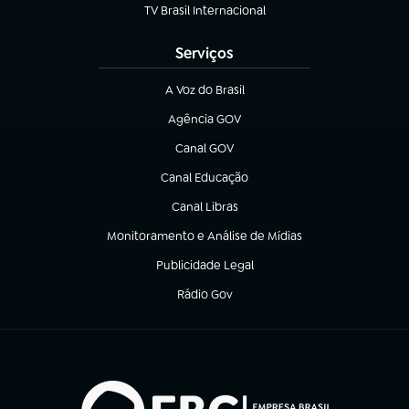
TV Brasil Internacional
(abre em nova aba)
Serviços
A Voz do Brasil
(abre em nova aba)
Agência GOV
(abre em nova aba)
Canal GOV
(abre em nova aba)
Canal Educação
(abre em nova aba)
Canal Libras
(abre em nova aba)
Monitoramento e Análise de Mídias
(abre em nova aba)
Publicidade Legal
(abre em nova aba)
Rádio Gov
(abre em nova aba)