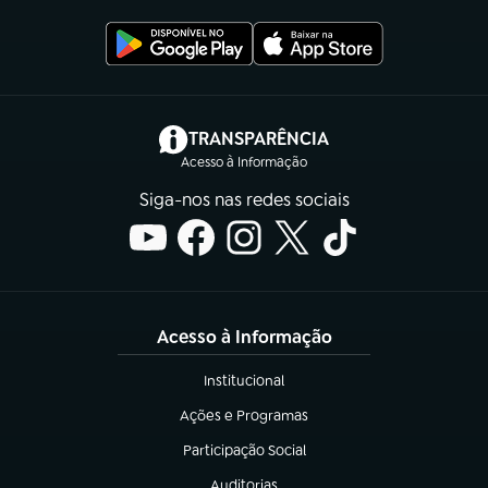
(abre em nova aba)
TRANSPARÊNCIA
Acesso à Informação
Siga-nos nas redes sociais
Acesso à Informação
Institucional
(abre em nova aba)
Ações e Programas
(abre em nova aba)
Participação Social
(abre em nova aba)
Auditorias