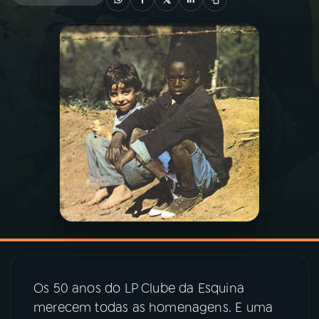
03
PROGRAMAÇÃO
04
PROGRAMAS
05
PODCASTS
06
VIDEOCASTS
07
ÚLTIMAS
08
PRÊMIO RÁDIO MEC
Os 50 anos do LP Clube da Esquina
merecem todas as homenagens. E uma
ACOMPANHE A RÁDIO MEC