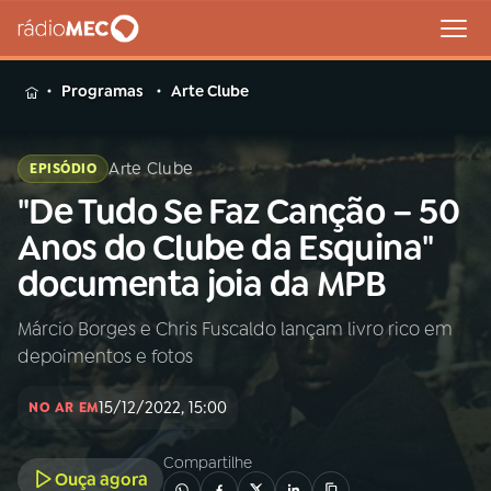
MENU
Programas
Arte Clube
Arte Clube
EPISÓDIO
"De Tudo Se Faz Canção – 50
Buscar
na
Anos do Clube da Esquina"
Rádio
Buscar
documenta joia da MPB
MEC
Márcio Borges e Chris Fuscaldo lançam livro rico em
Início
AO VIVO
depoimentos e fotos
01
INÍCIO
15/12/2022, 15:00
NO AR EM
Compartilhe
02
A RÁDIO
Ouça agora