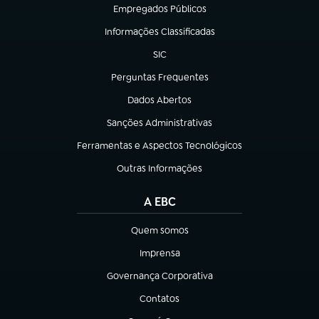
Empregados Públicos
(abre em nova aba)
Informações Classificadas
(abre em nova aba)
SIC
(abre em nova aba)
Perguntas Frequentes
(abre em nova aba)
Dados Abertos
(abre em nova aba)
Sanções Administrativas
(abre em nova aba)
Ferramentas e Aspectos Tecnológicos
(abre em nova aba)
Outras Informações
(abre em nova aba)
A EBC
Quem somos
(abre em nova aba)
Imprensa
(abre em nova aba)
Governança Corporativa
(abre em nova aba)
Contatos
(abre em nova aba)