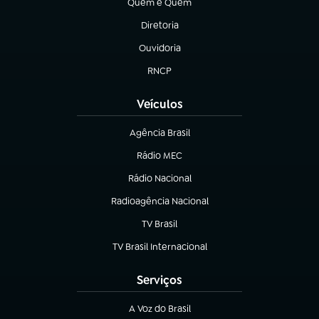
Quem é Quem
(abre em nova aba)
Diretoria
(abre em nova aba)
Ouvidoria
(abre em nova aba)
RNCP
(abre em nova aba)
Veículos
Agência Brasil
(abre em nova aba)
Rádio MEC
Rádio Nacional
(abre em nova aba)
Radioagência Nacional
(abre em nova aba)
TV Brasil
(abre em nova aba)
TV Brasil Internacional
(abre em nova aba)
Serviços
A Voz do Brasil
(abre em nova aba)