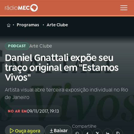
MENU
Programas
Arte Clube
Arte Clube
PODCAST
Daniel Gnattali expõe seu
Buscar
na
traço original em "Estamos
Rádio
Buscar
Vivos"
MEC
Artista visual abre terceira exposição individual no Rio
Início
AO VIVO
de Janeiro
01
INÍCIO
09/11/2017, 19:13
NO AR EM
Compartilhe
02
A RÁDIO
Baixar
Ouça agora