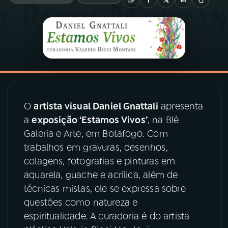
03
PROGRAMAÇÃO
04
PROGRAMAS
05
PODCASTS
O
artista visual Daniel Gnattali
apresenta
a
exposição ‘Estamos Vivos’
, na Blé
06
VIDEOCASTS
Galeria e Arte, em Botafogo. Com
trabalhos em gravuras, desenhos,
07
ÚLTIMAS
colagens, fotografias e pinturas em
aquarela, guache e acrílica, além de
técnicas mistas, ele se expressa sobre
08
PRÊMIO RÁDIO MEC
questões como natureza e
espiritualidade. A curadoria é do artista
ACOMPANHE A RÁDIO MEC