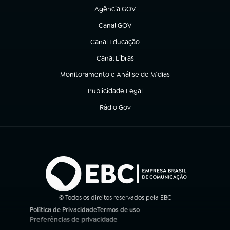
Agência GOV
(abre em nova aba)
Canal GOV
(abre em nova aba)
Canal Educação
(abre em nova aba)
Canal Libras
(abre em nova aba)
Monitoramento e Análise de Mídias
(abre em nova aba)
Publicidade Legal
(abre em nova aba)
Rádio Gov
(abre em nova aba)
© Todos os direitos reservados pela EBC
Política de Privacidade
Termos de uso
(abre em nova aba)
(abre em nova aba)
Preferências de privacidade