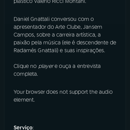
plástico Valerio Ricci Montani.
YouTube
Facebook
Daniel Gnattali conversou com o
apresentador do Arte Clube, Jansem
Instagram
X
Campos, sobre a carreira artística, a
paixão pela música (ele é descendente de
TikTok
Radamés Gnattali) e suas inspirações.
Clique no
player
e ouça a entrevista
completa.
Your browser does not support the audio
element.
Serviço
: