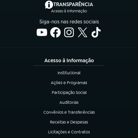
(abre em nova aba)
TRANSPARÊNCIA
Acesso à Informação
Siga-nos nas redes sociais
Acesso à Informação
Institucional
(abre em nova aba)
Ações e Programas
(abre em nova aba)
Participação Social
(abre em nova aba)
Auditorias
(abre em nova aba)
Convênios e Transferências
(abre em nova aba)
Receitas e Despesas
(abre em nova aba)
Licitações e Contratos
(abre em nova aba)