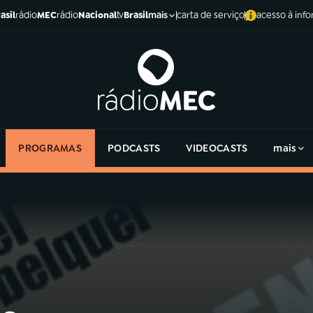
asil
rádio
MEC
rádio
Nacional
tv
Brasil
carta de serviço
acesso à inf
mais
PROGRAMAS
PODCASTS
VIDEOCASTS
mais