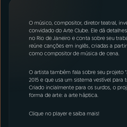
07
ÚLTIMAS
08
PRÊMIO RÁDIO MEC
O músico, compositor, diretor teatral, in
convidado do Arte Clube. Ele dá detalhe
no Rio de Janeiro e conta sobre seu trab
ACOMPANHE A RÁDIO MEC
reúne canções em inglês, criadas a parti
YouTube
Facebook
como compositor de música de cena.
Instagram
X
O artista também fala sobre seu projeto "
2015 e que usa um sistema vestível para
TikTok
Criado incialmente para os surdos, o pro
forma de arte: a arte háptica.
Clique no player e saiba mais!