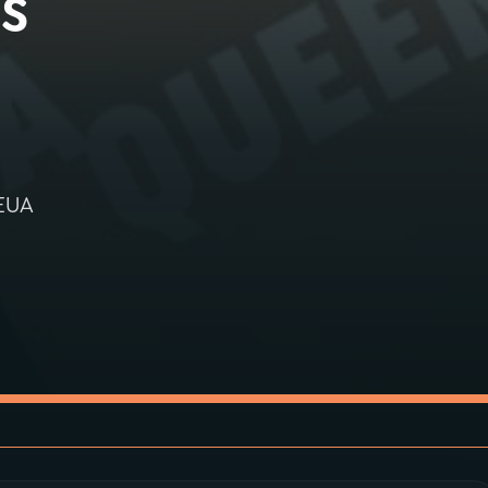
s
 EUA