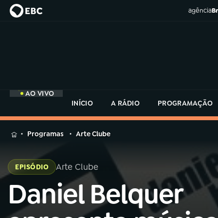
agência
Br
AO VIVO
INÍCIO
A RÁDIO
PROGRAMAÇÃO
MENU
Programas
Arte Clube
Buscar
na
Arte Clube
EPISÓDIO
Rádio
Buscar
MEC
Daniel Belquer
Buscar
na
Rádio
Início
AO VIVO