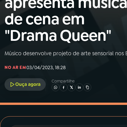
apresenta música
MEC
de cena em
01
INÍCIO
"Drama Queen"
02
A RÁDIO
Músico desenvolve projeto de arte sensorial nos
03
PROGRAMAÇÃO
03/04/2023, 18:28
NO AR EM
04
PROGRAMAS
Compartilhe
Ouça agora
05
PODCASTS
06
VIDEOCASTS