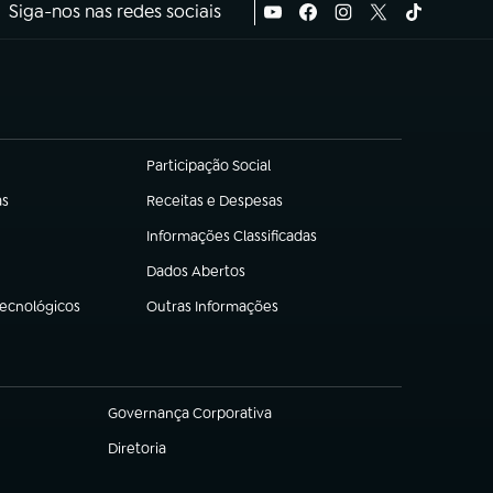
Siga-nos nas redes sociais
Participação Social
(abre em nova aba)
as
Receitas e Despesas
(abre em nova aba)
Informações Classificadas
(abre em nova aba)
Dados Abertos
(abre em nova aba)
Tecnológicos
Outras Informações
(abre em nova aba)
Governança Corporativa
(abre em nova aba)
Diretoria
(abre em nova aba)