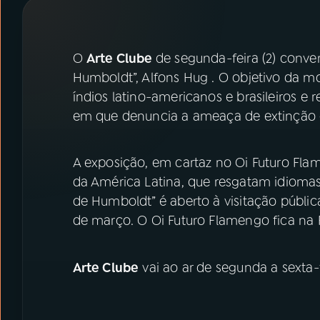
07
ÚLTIMAS
08
PRÊMIO RÁDIO MEC
O
Arte Clube
de segunda-feira (2) conv
Humboldt”, Alfons Hug . O objetivo da mo
índios latino-americanos e brasileiros e
ACOMPANHE A RÁDIO MEC
em que denuncia a ameaça de extinção q
YouTube
Facebook
A exposição, em cartaz no Oi Futuro Flam
Instagram
X
da América Latina, que resgatam idiomas
de Humboldt” é aberto à visitação pública
TikTok
de março. O Oi Futuro Flamengo fica na 
Arte Clube
vai ao ar de segunda a sexta-f