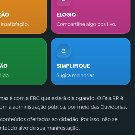
ÇÃO
ELOGIO
 insatisfação.
Compartilhe algo positivo.
ÇÃO
SIMPLIFIQUE
dido.
Sugira melhorias.
 mas é com a EBC que estará dialogando. O Fala.BR é
m a administração pública, por meio das Ouvidorias.
 conteúdos ofertados ao cidadão. Por isso, não se
onteúdo alvo de sua manifestação.