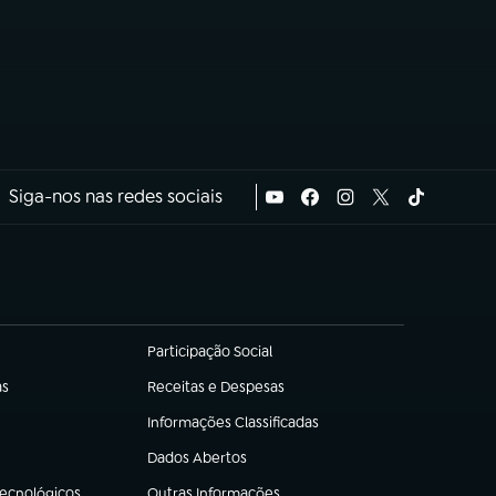
Siga-nos nas redes sociais
Participação Social
(abre em nova aba)
as
Receitas e Despesas
(abre em nova aba)
Informações Classificadas
(abre em nova aba)
Dados Abertos
(abre em nova aba)
Tecnológicos
Outras Informações