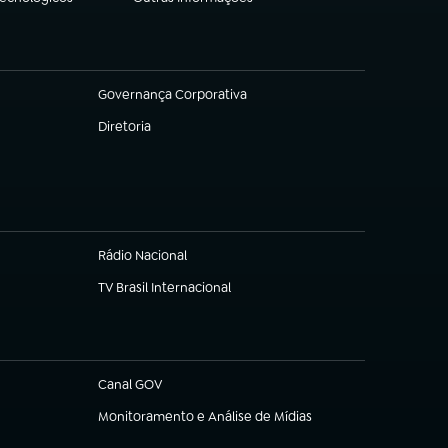
(abre em nova aba)
Governança Corporativa
(abre em nova aba)
Diretoria
(abre em nova aba)
Rádio Nacional
(abre em nova aba)
TV Brasil Internacional
(abre em nova aba)
Canal GOV
(abre em nova aba)
Monitoramento e Análise de Mídias
(abre em nova aba)