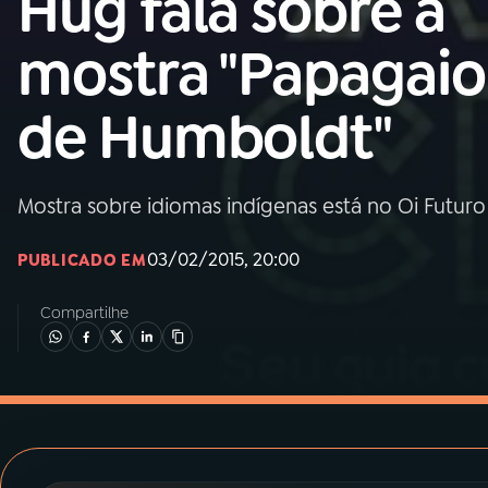
Hug fala sobre a
MEC
mostra "Papagaio
01
INÍCIO
de Humboldt"
02
A RÁDIO
Mostra sobre idiomas indígenas está no Oi Futu
03
PROGRAMAÇÃO
03/02/2015, 20:00
PUBLICADO EM
04
PROGRAMAS
Compartilhe
05
PODCASTS
06
VIDEOCASTS