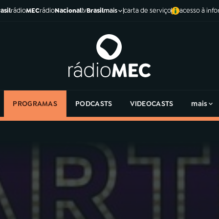
asil
rádio
MEC
rádio
Nacional
tv
Brasil
carta de serviço
acesso à inf
mais
PROGRAMAS
PODCASTS
VIDEOCASTS
mais