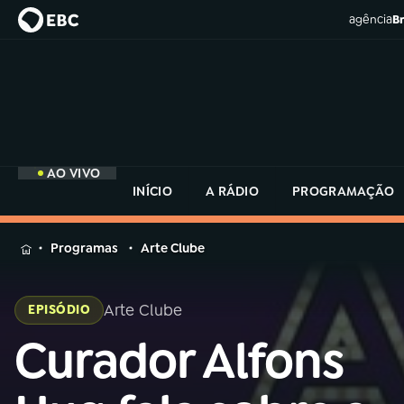
agência
Br
AO VIVO
INÍCIO
A RÁDIO
PROGRAMAÇÃO
MENU
Programas
Arte Clube
Buscar
na
Arte Clube
EPISÓDIO
Rádio
Buscar
MEC
Curador Alfons
Buscar
na
Rádio
Início
AO VIVO