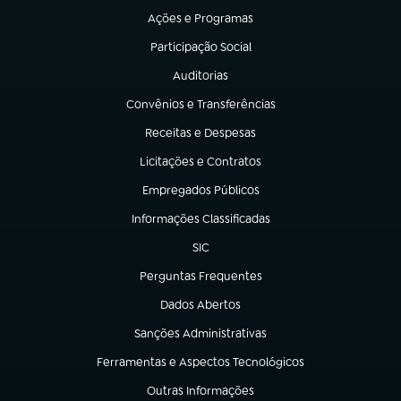
Ações e Programas
(abre em nova aba)
Participação Social
(abre em nova aba)
Auditorias
(abre em nova aba)
Convênios e Transferências
(abre em nova aba)
Receitas e Despesas
(abre em nova aba)
Licitações e Contratos
(abre em nova aba)
Empregados Públicos
(abre em nova aba)
Informações Classificadas
(abre em nova aba)
SIC
(abre em nova aba)
Perguntas Frequentes
(abre em nova aba)
Dados Abertos
(abre em nova aba)
Sanções Administrativas
(abre em nova aba)
Ferramentas e Aspectos Tecnológicos
(abre em nova aba)
Outras Informações
(abre em nova aba)