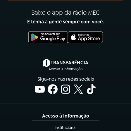
Baixe o app da rádio MEC
E tenha a gente sempre com você.
(abre em nova aba)
TRANSPARÊNCIA
Acesso à Informação
Siga-nos nas redes sociais
Acesso à Informação
Institucional
(abre em nova aba)