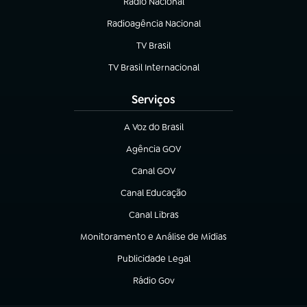
Rádio Nacional
(abre em nova aba)
Radioagência Nacional
(abre em nova aba)
TV Brasil
(abre em nova aba)
TV Brasil Internacional
(abre em nova aba)
Serviços
A Voz do Brasil
(abre em nova aba)
Agência GOV
(abre em nova aba)
Canal GOV
(abre em nova aba)
Canal Educação
(abre em nova aba)
Canal Libras
(abre em nova aba)
Monitoramento e Análise de Mídias
(abre em nova aba)
Publicidade Legal
(abre em nova aba)
Rádio Gov
(abre em nova aba)