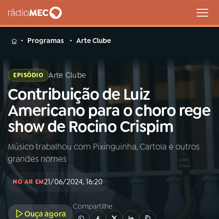
MENU
Programas
Arte Clube
Arte Clube
EPISÓDIO
Contribuição de Luiz
Buscar
na
Americano para o choro rege
Rádio
Buscar
show de Rocino Crispim
MEC
Músico trabalhou com Pixinguinha, Cartola e outros
Início
AO VIVO
grandes nomes
01
INÍCIO
21/06/2024, 16:20
NO AR EM
Compartilhe
02
A RÁDIO
Ouça agora