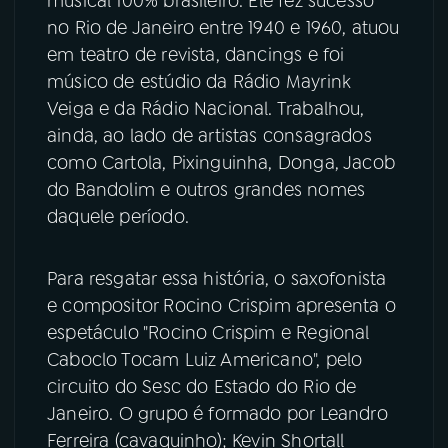
musical 100% brasileiro. Ele fez sucesso
no Rio de Janeiro entre 1940 e 1960, atuou
YouTube
Facebook
em teatro de revista, dancings e foi
músico de estúdio da Rádio Mayrink
Instagram
X
Veiga e da Rádio Nacional. Trabalhou,
ainda, ao lado de artistas consagrados
TikTok
como Cartola, Pixinguinha, Donga, Jacob
do Bandolim e outros grandes nomes
daquele período.
Para resgatar essa história, o saxofonista
e compositor Rocino Crispim apresenta o
espetáculo "Rocino Crispim e Regional
Caboclo Tocam Luiz Americano", pelo
circuito do Sesc do Estado do Rio de
Janeiro. O grupo é formado por Leandro
Ferreira (cavaquinho); Kevin Shortall