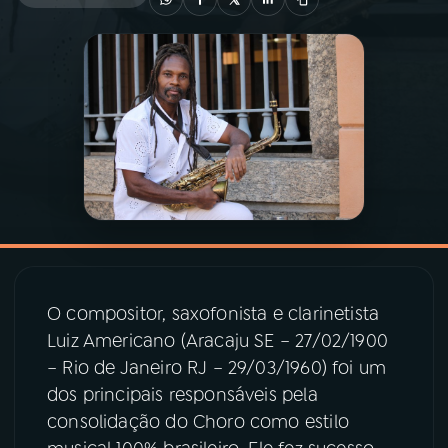
03
PROGRAMAÇÃO
04
PROGRAMAS
05
PODCASTS
06
VIDEOCASTS
O compositor, saxofonista e clarinetista
07
ÚLTIMAS
Luiz Americano (Aracaju SE – 27/02/1900
– Rio de Janeiro RJ – 29/03/1960) foi um
08
PRÊMIO RÁDIO MEC
dos principais responsáveis pela
consolidação do Choro como estilo
ACOMPANHE A RÁDIO MEC