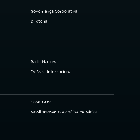
Governança Corporativa
(abre em nova aba)
Diretoria
(abre em nova aba)
Rádio Nacional
(abre em nova aba)
TV Brasil Internacional
(abre em nova aba)
Canal GOV
(abre em nova aba)
Monitoramento e Análise de Mídias
(abre em nova aba)