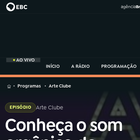
agência
Br
AO VIVO
INÍCIO
A RÁDIO
PROGRAMAÇÃO
MENU
Programas
Arte Clube
Buscar
na
Arte Clube
EPISÓDIO
Rádio
Buscar
MEC
Conheça o som
Buscar
na
Rádio
Início
AO VIVO