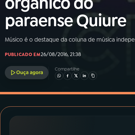
orgânico do
MEC
paraense Quiure
01
INÍCIO
02
A RÁDIO
Músico é o destaque da coluna de música indep
26/08/2016, 21:38
PUBLICADO EM
03
PROGRAMAÇÃO
Compartilhe
Ouça agora
04
PROGRAMAS
05
PODCASTS
06
VIDEOCASTS