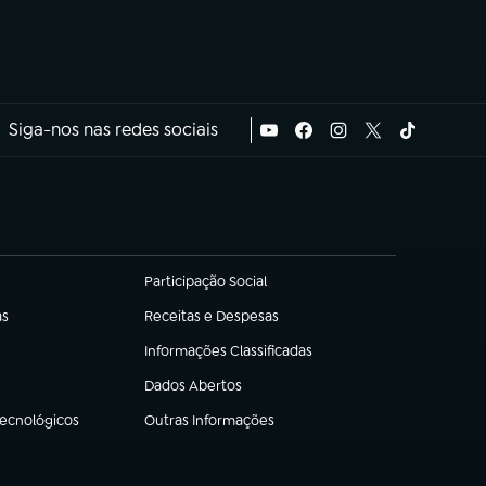
Siga-nos nas redes sociais
Participação Social
(abre em nova aba)
as
Receitas e Despesas
(abre em nova aba)
Informações Classificadas
(abre em nova aba)
Dados Abertos
(abre em nova aba)
Tecnológicos
Outras Informações
(abre em nova aba)