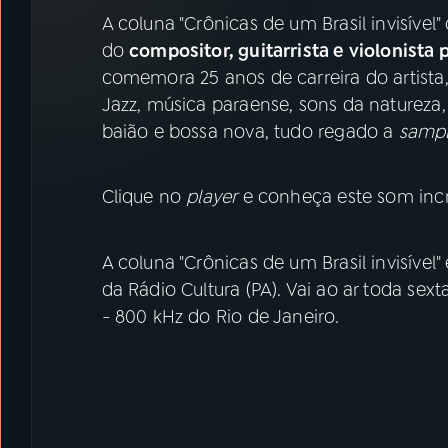
07
ÚLTIMAS
A coluna "Crônicas de um Brasil invisíve
do
compositor, guitarrista e violonista
08
PRÊMIO RÁDIO MEC
comemora 25 anos de carreira do artista,
Jazz, música paraense, sons da natureza
baião e bossa nova, tudo regado a
samp
ACOMPANHE A RÁDIO MEC
YouTube
Facebook
Clique no
player
e conheça este som incrí
Instagram
X
A coluna "Crônicas de um Brasil invisível"
TikTok
da Rádio Cultura (PA). Vai ao ar toda sex
- 800 kHz do Rio de Janeiro.