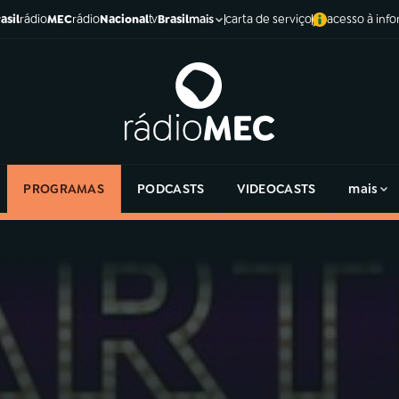
asil
rádio
MEC
rádio
Nacional
tv
Brasil
carta de serviço
acesso à inf
mais
PROGRAMAS
PODCASTS
VIDEOCASTS
mais