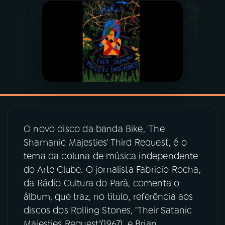
03
PROGRAMAÇÃO
04
PROGRAMAS
05
PODCASTS
06
VIDEOCASTS
O novo disco da banda Bike, 'The
Shamanic Majesties' Third Request', é o
tema da coluna de música independente
07
ÚLTIMAS
do Arte Clube. O jornalista Fabrício Rocha,
da Rádio Cultura do Pará, comenta o
08
PRÊMIO RÁDIO MEC
álbum, que traz, no título, referência aos
discos dos Rolling Stones, "Their Satanic
Majesties Request"(1967), e Brian
ACOMPANHE A RÁDIO MEC