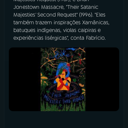
Jonestown Massacre, "Their Satanic
YouTube
Facebook
Majesties' Second Request" (1996). "Eles
também trazem inspirações Xamânicas,
Instagram
X
batuques indígenas, violas caipiras e
experiências lisérgicas", conta Fabrício.
TikTok