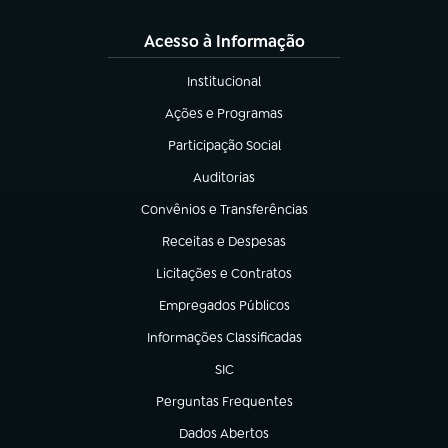
Acesso à Informação
Institucional
(abre em nova aba)
Ações e Programas
(abre em nova aba)
Participação Social
(abre em nova aba)
Auditorias
(abre em nova aba)
Convênios e Transferências
(abre em nova aba)
Receitas e Despesas
(abre em nova aba)
Licitações e Contratos
(abre em nova aba)
Empregados Públicos
(abre em nova aba)
Informações Classificadas
(abre em nova aba)
SIC
(abre em nova aba)
Perguntas Frequentes
(abre em nova aba)
Dados Abertos
(abre em nova aba)