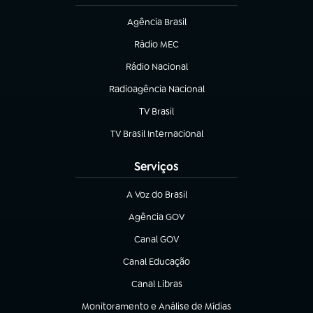
Agência Brasil
(abre em nova aba)
Rádio MEC
Rádio Nacional
(abre em nova aba)
Radioagência Nacional
(abre em nova aba)
TV Brasil
(abre em nova aba)
TV Brasil Internacional
(abre em nova aba)
Serviços
A Voz do Brasil
(abre em nova aba)
Agência GOV
(abre em nova aba)
Canal GOV
(abre em nova aba)
Canal Educação
(abre em nova aba)
Canal Libras
(abre em nova aba)
Monitoramento e Análise de Mídias
(abre em nova aba)