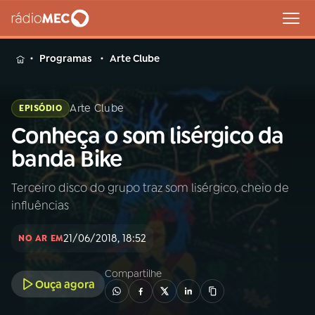
MENU
Programas
Arte Clube
Arte Clube
EPISÓDIO
Conheça o som lisérgico da
Buscar
na
banda Bike
Rádio
Buscar
MEC
Terceiro disco do grupo traz som lisérgico, cheio de
influências
Início
AO VIVO
21/06/2018, 18:52
NO AR EM
01
INÍCIO
Compartilhe
Ouça agora
02
A RÁDIO