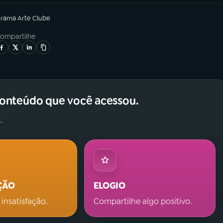
grama
Arte Clube
ompartilhe
conteúdo que você acessou.
.
ÇÃO
ELOGIO
 insatisfação.
Compartilhe algo positivo.