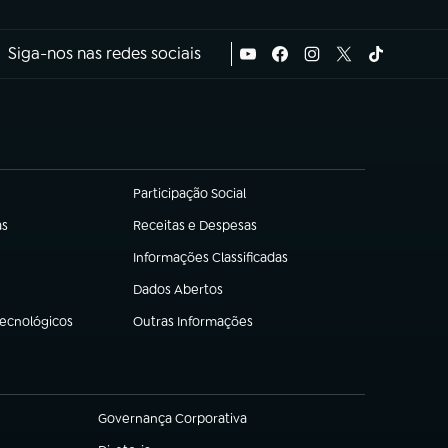
Siga-nos nas redes sociais
Participação Social
(abre em nova aba)
as
Receitas e Despesas
(abre em nova aba)
Informações Classificadas
(abre em nova aba)
Dados Abertos
(abre em nova aba)
Tecnológicos
Outras Informações
(abre em nova aba)
Governança Corporativa
(abre em nova aba)