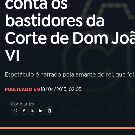
conta os
MEC
bastidores da
01
INÍCIO
Corte de Dom Jo
02
A RÁDIO
VI
03
PROGRAMAÇÃO
Espetáculo é narrado pela amante do rei, que foi
04
PROGRAMAS
18/04/2015, 02:05
PUBLICADO EM
05
PODCASTS
Compartilhe
06
VIDEOCASTS