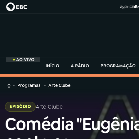
agência
Br
AO VIVO
INÍCIO
A RÁDIO
PROGRAMAÇÃO
MENU
Programas
Arte Clube
Buscar
na
Arte Clube
EPISÓDIO
Rádio
Buscar
MEC
Comédia "Eugênia
Buscar
na
Rádio
Início
AO VIVO