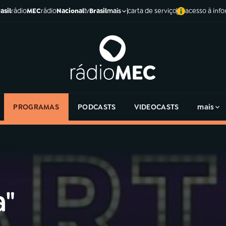
asil
rádio
MEC
rádio
Nacional
tv
Brasil
carta de serviço
acesso à inf
mais
PROGRAMAS
PODCASTS
VIDEOCASTS
mais
"