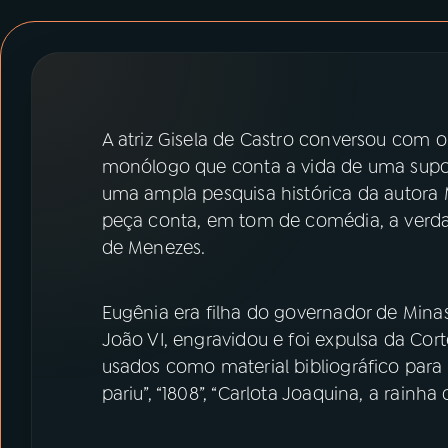
07
ÚLTIMAS
08
PRÊMIO RÁDIO MEC
A atriz Gisela de Castro conversou com 
ACOMPANHE A RÁDIO MEC
monólogo que conta a vida de uma sup
YouTube
Facebook
uma ampla pesquisa histórica da autora 
peça conta, em tom de comédia, a verdad
Instagram
X
de Menezes.
TikTok
Eugênia era filha do governador de Mi
João VI, engravidou e foi expulsa da Cor
usados como material bibliográfico para
pariu”, “1808”, “Carlota Joaquina, a rainha