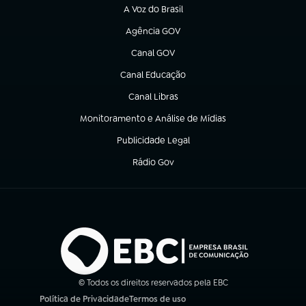
A Voz do Brasil
(abre em nova aba)
Agência GOV
(abre em nova aba)
Canal GOV
(abre em nova aba)
Canal Educação
(abre em nova aba)
Canal Libras
(abre em nova aba)
Monitoramento e Análise de Mídias
(abre em nova aba)
Publicidade Legal
(abre em nova aba)
Rádio Gov
(abre em nova aba)
© Todos os direitos reservados pela EBC
Política de Privacidade
Termos de uso