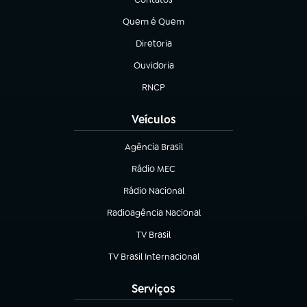
(abre em nova aba)
Quem é Quem
(abre em nova aba)
Diretoria
(abre em nova aba)
Ouvidoria
(abre em nova aba)
RNCP
(abre em nova aba)
Veículos
Agência Brasil
(abre em nova aba)
Rádio MEC
Rádio Nacional
(abre em nova aba)
Radioagência Nacional
(abre em nova aba)
TV Brasil
(abre em nova aba)
TV Brasil Internacional
(abre em nova aba)
Serviços