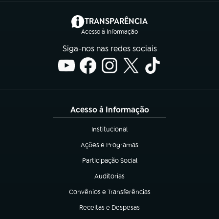
(abre em nova aba)
TRANSPARÊNCIA
Acesso à Informação
Siga-nos nas redes sociais
Acesso à Informação
Institucional
(abre em nova aba)
Ações e Programas
(abre em nova aba)
Participação Social
(abre em nova aba)
Auditorias
(abre em nova aba)
Convênios e Transferências
(abre em nova aba)
Receitas e Despesas
(abre em nova aba)