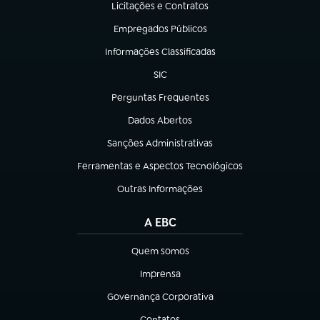
Licitações e Contratos
(abre em nova aba)
Empregados Públicos
(abre em nova aba)
Informações Classificadas
(abre em nova aba)
SIC
(abre em nova aba)
Perguntas Frequentes
(abre em nova aba)
Dados Abertos
(abre em nova aba)
Sanções Administrativas
(abre em nova aba)
Ferramentas e Aspectos Tecnológicos
(abre em nova aba)
Outras Informações
(abre em nova aba)
A EBC
Quem somos
(abre em nova aba)
Imprensa
(abre em nova aba)
Governança Corporativa
(abre em nova aba)
Contatos