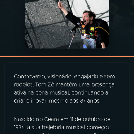
03
PROGRAMAÇÃO
04
PROGRAMAS
05
PODCASTS
06
VIDEOCASTS
Controverso, visionário, engajado e sem
rodeios, Tom Zé mantém uma presença
ativa na cena musical, continuando a
07
ÚLTIMAS
criar e inovar, mesmo aos 87 anos.
08
PRÊMIO RÁDIO MEC
Nascido no Ceará em 11 de outubro de
1936, a sua trajetória musical começou
ACOMPANHE A RÁDIO MEC