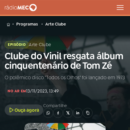
MENU
Programas
Arte Clube
Arte Clube
EPISÓDIO
Clube do Vinil resgata álbum
Buscar
na
cinquentenário de Tom Zé
Rádio
Buscar
MEC
O polêmico disco "Todos os Olhos" foi lançado em 1973
Início
AO VIVO
13/11/2023, 13:49
NO AR EM
01
INÍCIO
Compartilhe
Ouça agora
02
A RÁDIO