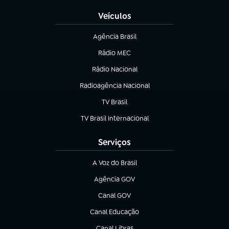
Veículos
Agência Brasil
(abre em nova aba)
Rádio MEC
Rádio Nacional
(abre em nova aba)
Radioagência Nacional
(abre em nova aba)
TV Brasil
(abre em nova aba)
TV Brasil Internacional
(abre em nova aba)
Serviços
A Voz do Brasil
(abre em nova aba)
Agência GOV
(abre em nova aba)
Canal GOV
(abre em nova aba)
Canal Educação
(abre em nova aba)
Canal Libras