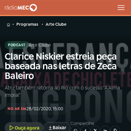
MENU
Programas
Arte Clube
Arte Clube
PODCAST
Clarice Niskier estreia peça
Buscar
na
baseada nas letras de Zeca
Rádio
Buscar
Baleiro
MEC
Atriz também retorna ao Rio com o sucesso "A Alma
Início
AO VIVO
Imoral"
01
INÍCIO
28/02/2020, 15:00
NO AR EM
Compartilhe
02
A RÁDIO
Baixar
Ouça agora