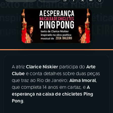
03
PROGRAMAÇÃO
04
PROGRAMAS
05
PODCASTS
06
VIDEOCASTS
A atriz
Clarice Niskier
participa do
Arte
Clube
e conta detalhes sobre duas peças
07
ÚLTIMAS
que traz ao Rio de Janeiro:
Alma Imoral
,
que completa 14 anos em cartaz, e
A
esperança na caixa de chicletes Ping
08
PRÊMIO RÁDIO MEC
Pong
.
ACOMPANHE A RÁDIO MEC