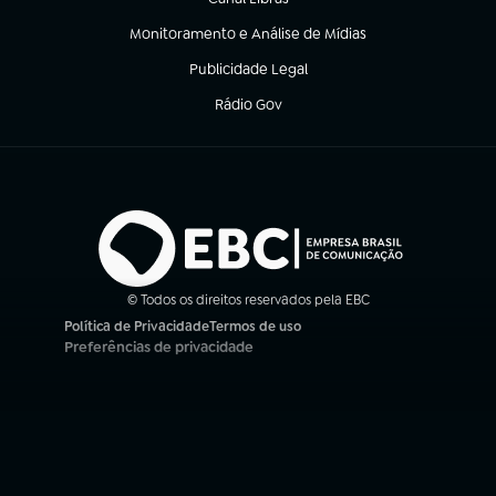
(abre em nova aba)
Monitoramento e Análise de Mídias
(abre em nova aba)
Publicidade Legal
(abre em nova aba)
Rádio Gov
(abre em nova aba)
© Todos os direitos reservados pela EBC
Política de Privacidade
Termos de uso
(abre em nova aba)
(abre em nova aba)
Preferências de privacidade