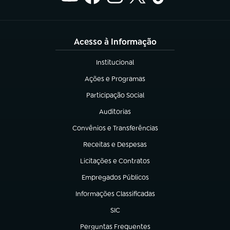
Acesso à Informação
Institucional
(abre em nova aba)
Ações e Programas
(abre em nova aba)
Participação Social
(abre em nova aba)
Auditorias
(abre em nova aba)
Convênios e Transferências
(abre em nova aba)
Receitas e Despesas
(abre em nova aba)
Licitações e Contratos
(abre em nova aba)
Empregados Públicos
(abre em nova aba)
Informações Classificadas
(abre em nova aba)
SIC
(abre em nova aba)
Perguntas Frequentes
(abre em nova aba)