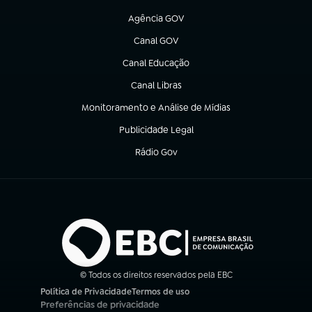
(abre em nova aba)
Agência GOV
(abre em nova aba)
Canal GOV
(abre em nova aba)
Canal Educação
(abre em nova aba)
Canal Libras
(abre em nova aba)
Monitoramento e Análise de Mídias
(abre em nova aba)
Publicidade Legal
(abre em nova aba)
Rádio Gov
(abre em nova aba)
© Todos os direitos reservados pela EBC
Política de Privacidade
Termos de uso
(abre em nova aba)
(abre em nova aba)
Preferências de privacidade