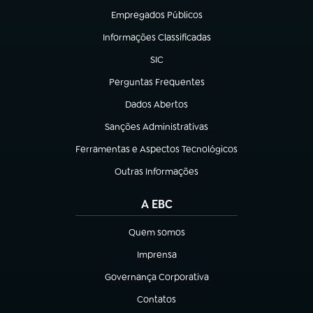
Empregados Públicos
(abre em nova aba)
Informações Classificadas
(abre em nova aba)
SIC
(abre em nova aba)
Perguntas Frequentes
(abre em nova aba)
Dados Abertos
(abre em nova aba)
Sanções Administrativas
(abre em nova aba)
Ferramentas e Aspectos Tecnológicos
(abre em nova aba)
Outras Informações
(abre em nova aba)
A EBC
Quem somos
(abre em nova aba)
Imprensa
(abre em nova aba)
Governança Corporativa
(abre em nova aba)
Contatos
(abre em nova aba)