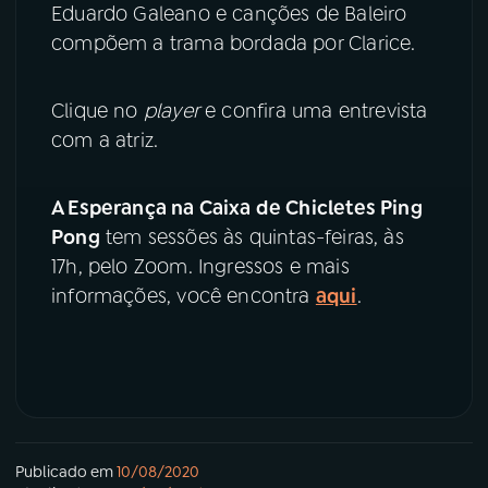
Eduardo Galeano e canções de Baleiro
compõem a trama bordada por Clarice.
YouTube
Facebook
Instagram
X
Clique no
player
e confira uma entrevista
com a atriz.
TikTok
A Esperança na Caixa de Chicletes Ping
Pong
tem sessões às quintas-feiras, às
17h, pelo Zoom. Ingressos e mais
informações, você encontra
aqui
.
Publicado em
10/08/2020