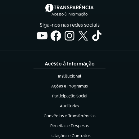
(abre em nova aba)
TRANSPARÊNCIA
Acesso à Informação
Siga-nos nas redes sociais
Acesso à Informação
Institucional
(abre em nova aba)
Ações e Programas
(abre em nova aba)
Participação Social
(abre em nova aba)
Auditorias
(abre em nova aba)
Convênios e Transferências
(abre em nova aba)
Receitas e Despesas
(abre em nova aba)
Licitações e Contratos
(abre em nova aba)