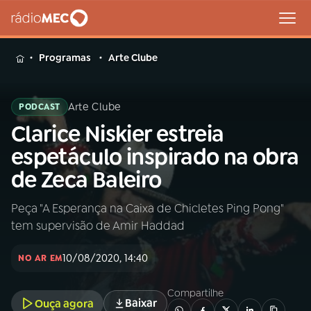
MENU
Programas
Arte Clube
Arte Clube
PODCAST
Clarice Niskier estreia
Buscar
na
espetáculo inspirado na obra
Rádio
Buscar
de Zeca Baleiro
MEC
Peça "A Esperança na Caixa de Chicletes Ping Pong"
Início
AO VIVO
tem supervisão de Amir Haddad
01
INÍCIO
10/08/2020, 14:40
NO AR EM
Compartilhe
02
A RÁDIO
Baixar
Ouça agora