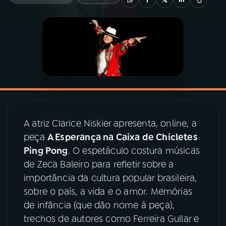
03
PROGRAMAÇÃO
04
PROGRAMAS
05
PODCASTS
A atriz Clarice Niskier apresenta, online, a
06
VIDEOCASTS
peça
A Esperança na Caixa de Chicletes
Ping Pong
. O espetáculo costura músicas
07
ÚLTIMAS
de Zeca Baleiro para refletir sobre a
importância da cultura popular brasileira,
sobre o país, a vida e o amor. Memórias
08
PRÊMIO RÁDIO MEC
de infância (que dão nome à peça),
trechos de autores como Ferreira Gullar e
ACOMPANHE A RÁDIO MEC