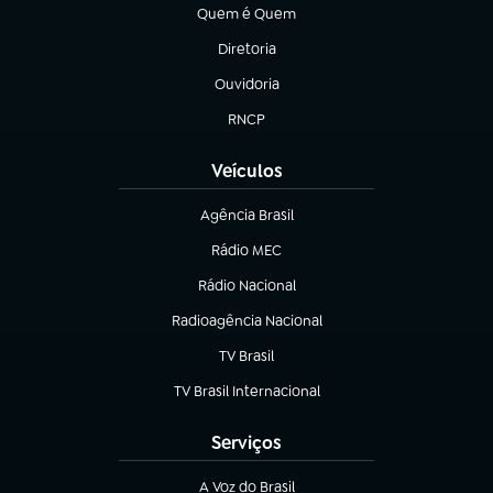
Quem é Quem
(abre em nova aba)
Diretoria
(abre em nova aba)
Ouvidoria
(abre em nova aba)
RNCP
(abre em nova aba)
Veículos
Agência Brasil
(abre em nova aba)
Rádio MEC
Rádio Nacional
(abre em nova aba)
Radioagência Nacional
(abre em nova aba)
TV Brasil
(abre em nova aba)
TV Brasil Internacional
(abre em nova aba)
Serviços
A Voz do Brasil