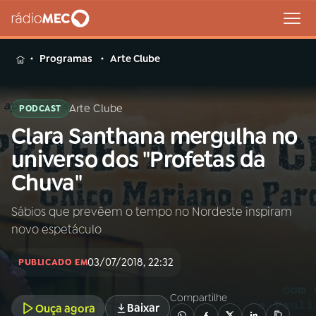
MENU
Programas
Arte Clube
Arte Clube
PODCAST
Clara Santhana mergulha no
Buscar
na
universo dos "Profetas da
Rádio
Buscar
Chuva"
MEC
Sábios que prevêem o tempo no Nordeste inspiram
Início
AO VIVO
novo espetáculo
01
INÍCIO
03/07/2018, 22:32
PUBLICADO EM
Compartilhe
02
A RÁDIO
Baixar
Ouça agora