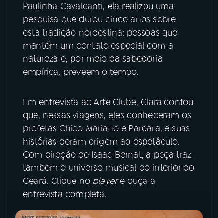
Paulinha Cavalcanti, ela realizou uma
pesquisa que durou cinco anos sobre
YouTube
Facebook
esta tradição nordestina: pessoas que
mantém um contato especial com a
Instagram
X
natureza e, por meio da sabedoria
TikTok
empírica, preveem o tempo.
Em entrevista ao Arte Clube, Clara contou
que, nessas viagens, eles conheceram os
profetas Chico Mariano e Paroara, e suas
histórias deram origem ao espetáculo.
Com direção de Isaac Bernat, a peça traz
também o universo musical do interior do
Ceará. Clique no
player
e ouça a
entrevista completa.