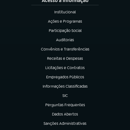
Acesso à Informação
Institucional
(abre em nova aba)
Ações e Programas
(abre em nova aba)
Participação Social
(abre em nova aba)
Auditorias
(abre em nova aba)
Convênios e Transferências
(abre em nova aba)
Receitas e Despesas
(abre em nova aba)
Licitações e Contratos
(abre em nova aba)
Empregados Públicos
(abre em nova aba)
Informações Classificadas
(abre em nova aba)
SIC
(abre em nova aba)
Perguntas Frequentes
(abre em nova aba)
Dados Abertos
(abre em nova aba)
Sanções Administrativas
(abre em nova aba)