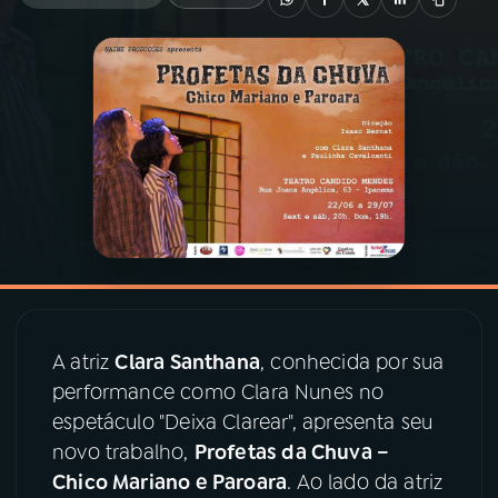
03
PROGRAMAÇÃO
04
PROGRAMAS
05
PODCASTS
06
VIDEOCASTS
07
ÚLTIMAS
A atriz
Clara Santhana
, conhecida por sua
performance como Clara Nunes no
espetáculo "Deixa Clarear", apresenta seu
08
PRÊMIO RÁDIO MEC
novo trabalho,
Profetas da Chuva –
Chico Mariano e Paroara
. Ao lado da atriz
ACOMPANHE A RÁDIO MEC