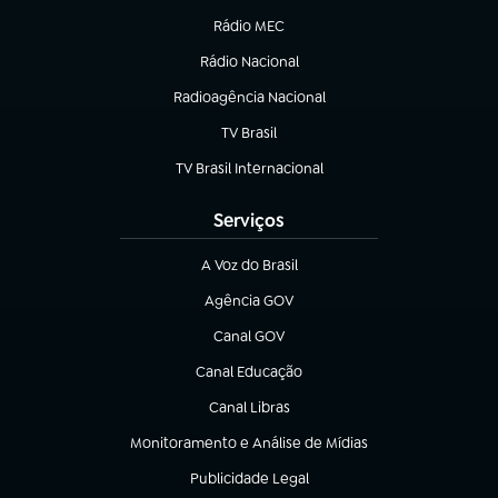
Rádio MEC
Rádio Nacional
(abre em nova aba)
Radioagência Nacional
(abre em nova aba)
TV Brasil
(abre em nova aba)
TV Brasil Internacional
(abre em nova aba)
Serviços
A Voz do Brasil
(abre em nova aba)
Agência GOV
(abre em nova aba)
Canal GOV
(abre em nova aba)
Canal Educação
(abre em nova aba)
Canal Libras
(abre em nova aba)
Monitoramento e Análise de Mídias
(abre em nova aba)
Publicidade Legal
(abre em nova aba)