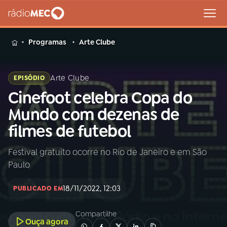
MENU
Programas
Arte Clube
Arte Clube
EPISÓDIO
Cinefoot celebra Copa do
Buscar
na
Mundo com dezenas de
Rádio
Buscar
filmes de futebol
MEC
Festival gratuito ocorre no Rio de Janeiro e em São
Início
AO VIVO
Paulo
01
INÍCIO
18/11/2022, 12:03
PUBLICADO EM
Compartilhe
02
A RÁDIO
Ouça agora