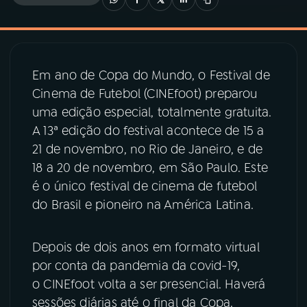
03
PROGRAMAÇÃO
Em ano de Copa do Mundo, o Festival de
04
PROGRAMAS
Cinema de Futebol (CINEfoot) preparou
uma edição especial, totalmente gratuita.
05
PODCASTS
A 13ª edição do festival acontece de 15 a
21 de novembro, no Rio de Janeiro, e de
18 a 20 de novembro, em São Paulo. Este
06
VIDEOCASTS
é o único festival de cinema de futebol
do Brasil e pioneiro na América Latina.
07
ÚLTIMAS
Depois de dois anos em formato virtual
08
PRÊMIO RÁDIO MEC
por conta da pandemia da covid-19,
o CINEfoot volta a ser presencial. Haverá
sessões diárias até o final da Copa.
ACOMPANHE A RÁDIO MEC