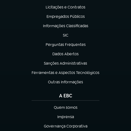
Licitações e Contratos
(abre em nova aba)
Empregados Públicos
(abre em nova aba)
Informações Classificadas
(abre em nova aba)
SIC
(abre em nova aba)
Perguntas Frequentes
(abre em nova aba)
Dados Abertos
(abre em nova aba)
Sanções Administrativas
(abre em nova aba)
Ferramentas e Aspectos Tecnológicos
(abre em nova aba)
Outras Informações
(abre em nova aba)
A EBC
Quem somos
(abre em nova aba)
Imprensa
(abre em nova aba)
Governança Corporativa
(abre em nova aba)