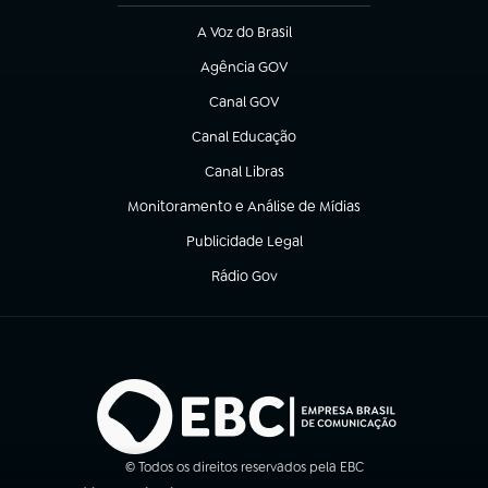
A Voz do Brasil
(abre em nova aba)
Agência GOV
(abre em nova aba)
Canal GOV
(abre em nova aba)
Canal Educação
(abre em nova aba)
Canal Libras
(abre em nova aba)
Monitoramento e Análise de Mídias
(abre em nova aba)
Publicidade Legal
(abre em nova aba)
Rádio Gov
(abre em nova aba)
© Todos os direitos reservados pela EBC