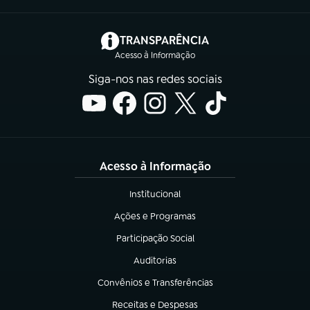
(abre em nova aba)
TRANSPARÊNCIA
Acesso à Informação
Siga-nos nas redes sociais
Acesso à Informação
Institucional
(abre em nova aba)
Ações e Programas
(abre em nova aba)
Participação Social
(abre em nova aba)
Auditorias
(abre em nova aba)
Convênios e Transferências
(abre em nova aba)
Receitas e Despesas
(abre em nova aba)