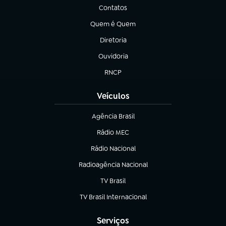
Contatos
(abre em nova aba)
Quem é Quem
(abre em nova aba)
Diretoria
(abre em nova aba)
Ouvidoria
(abre em nova aba)
RNCP
(abre em nova aba)
Veículos
Agência Brasil
(abre em nova aba)
Rádio MEC
Rádio Nacional
(abre em nova aba)
Radioagência Nacional
(abre em nova aba)
TV Brasil
(abre em nova aba)
TV Brasil Internacional
(abre em nova aba)
Serviços