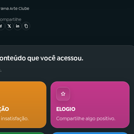
grama
Arte Clube
ompartilhe
conteúdo que você acessou.
.
ÇÃO
ELOGIO
 insatisfação.
Compartilhe algo positivo.