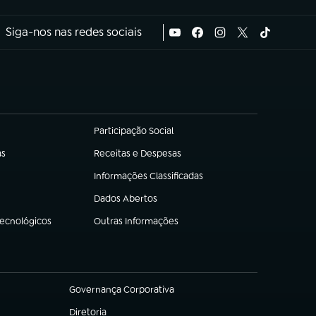
Siga-nos nas redes sociais
Participação Social
(abre em nova aba)
as
Receitas e Despesas
(abre em nova aba)
Informações Classificadas
(abre em nova aba)
Dados Abertos
(abre em nova aba)
Tecnológicos
Outras Informações
(abre em nova aba)
Governança Corporativa
(abre em nova aba)
Diretoria