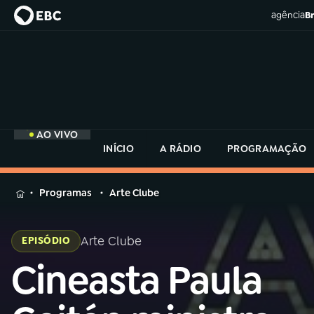
agência
Br
AO VIVO
INÍCIO
A RÁDIO
PROGRAMAÇÃO
MENU
Programas
Arte Clube
Buscar
na
Arte Clube
EPISÓDIO
Rádio
Buscar
MEC
Cineasta Paula
Buscar
na
Rádio
Início
AO VIVO