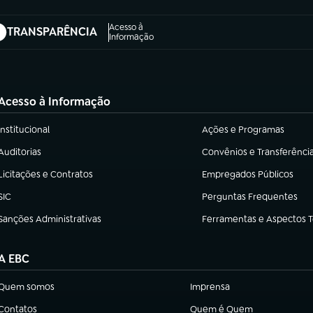
Acesso à
TRANSPARÊNCIA
abre em nova aba)
Informação
Acesso à Informação
Institucional
Ações e Programas
(abre em nova aba)
(abre em nova aba)
Auditorias
Convênios e Transferênci
(abre em nova aba)
(abre em nova aba)
Licitações e Contratos
Empregados Públicos
(abre em nova aba)
(abre em nova aba)
SIC
Perguntas Frequentes
(abre em nova aba)
(abre em nova aba)
Sanções Administrativas
Ferramentas e Aspectos 
(abre em nova aba)
(abre em nova aba)
A EBC
Quem somos
Imprensa
(abre em nova aba)
(abre em nova aba)
Contatos
Quem é Quem