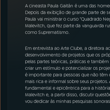
07
ÚLTIMAS
A cineasta Paula Gaitán é uma das homen
Depois da exibição de grande parte de se
08
PRÊMIO RÁDIO MEC
Paula vai ministrar o curso "Quadrado Neg
Malevitch, que fez parte da vanguarda 
como Suprematismo.
ACOMPANHE A RÁDIO MEC
YouTube
Facebook
Em entrevista ao Arte Clube, a diretora 
desenvolvimento de projetos que os própri
Instagram
X
pelas partes teóricas, práticas e também 
criar um estímulo e potencializar os proj
TikTok
é importante para pessoas que não têm 
mais rica e informal sobre seus projetos. 
fundamental e epicêntrica para a histór
Malevitch e, a partir disso, discutir que
vou dedicar às minhas pesquisas sonoras"