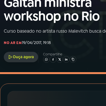
Gaitán ministra
MEC
workshop no Rio
01
INÍCIO
02
A RÁDIO
Curso baseado no artista russo Malevitch busca de
19/04/2017, 19:18
NO AR EM
03
PROGRAMAÇÃO
Compartilhe
Ouça agora
04
PROGRAMAS
05
PODCASTS
06
VIDEOCASTS