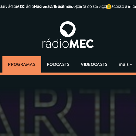
asil
rádio
MEC
rádio
Nacional
tv
Brasil
carta de serviço
acesso à inf
mais
PROGRAMAS
PODCASTS
VIDEOCASTS
mais