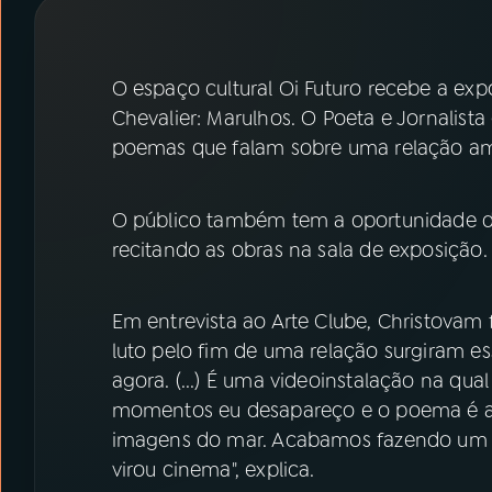
07
ÚLTIMAS
08
PRÊMIO RÁDIO MEC
O espaço cultural Oi Futuro recebe a exp
Chevalier: Marulhos. O Poeta e Jornalista
poemas que falam sobre uma relação amo
ACOMPANHE A RÁDIO MEC
YouTube
Facebook
O público também tem a oportunidade de
recitando as obras na sala de exposição.
Instagram
X
TikTok
Em entrevista ao Arte Clube, Christovam f
luto pelo fim de uma relação surgiram e
agora. (...) É uma videoinstalação na qu
momentos eu desapareço e o poema é ap
imagens do mar. Acabamos fazendo um tr
virou cinema", explica.