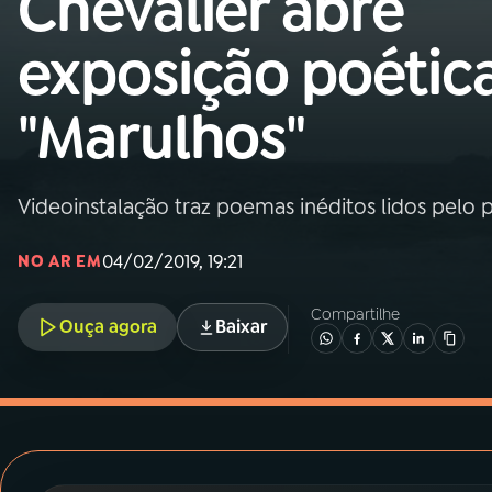
Chevalier abre
MEC
exposição poétic
01
INÍCIO
"Marulhos"
02
A RÁDIO
Videoinstalação traz poemas inéditos lidos pelo 
03
PROGRAMAÇÃO
04/02/2019, 19:21
NO AR EM
04
PROGRAMAS
Compartilhe
Ouça agora
Baixar
05
PODCASTS
06
VIDEOCASTS