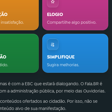
ÇÃO
ELOGIO
 insatisfação.
Compartilhe algo positivo.
ÇÃO
SIMPLIFIQUE
dido.
Sugira melhorias.
 mas é com a EBC que estará dialogando. O Fala.BR é
m a administração pública, por meio das Ouvidorias.
 conteúdos ofertados ao cidadão. Por isso, não se
onteúdo alvo de sua manifestação.