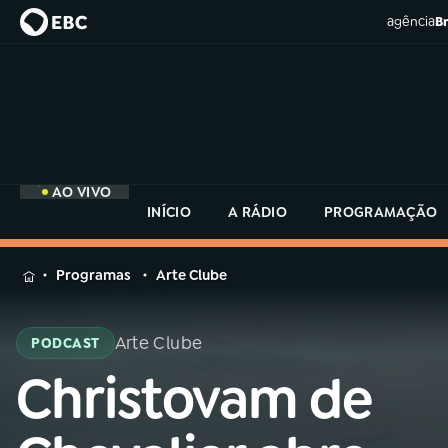
agência
Br
AO VIVO
INÍCIO
A RÁDIO
PROGRAMAÇÃO
MENU
Programas
Arte Clube
Buscar
na
Arte Clube
PODCAST
Rádio
Buscar
MEC
Christovam de
Buscar
na
Rádio
Início
AO VIVO