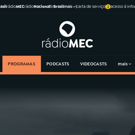
asil
rádio
MEC
rádio
Nacional
tv
Brasil
carta de serviço
acesso à inf
mais
PROGRAMAS
PODCASTS
VIDEOCASTS
mais